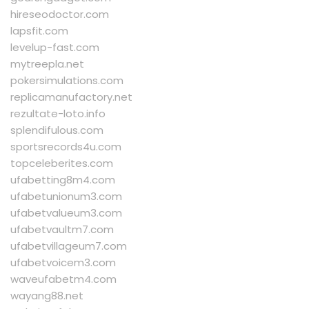
hireseodoctor.com
lapsfit.com
levelup-fast.com
mytreepla.net
pokersimulations.com
replicamanufactory.net
rezultate-loto.info
splendifulous.com
sportsrecords4u.com
topceleberites.com
ufabetting8m4.com
ufabetunionum3.com
ufabetvalueum3.com
ufabetvaultm7.com
ufabetvillageum7.com
ufabetvoicem3.com
waveufabetm4.com
wayang88.net