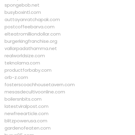
spongebob.net
busyboxintl.com
auttayanratchapak.com
postcoffeebarva.com
elteatromilliondollar.com
burgerkingfranchise.org
vallarpadathamma.net
realworldsize.com
teknolama.com
productforbaby.com
orb-z.com
fosterscoachhousetavern.com
mesasdecultivoonline.com
boilersnbits.com
latestviralpost.com
newfreearticle.com
blitzpowerusa.com
gardenofeaten.com