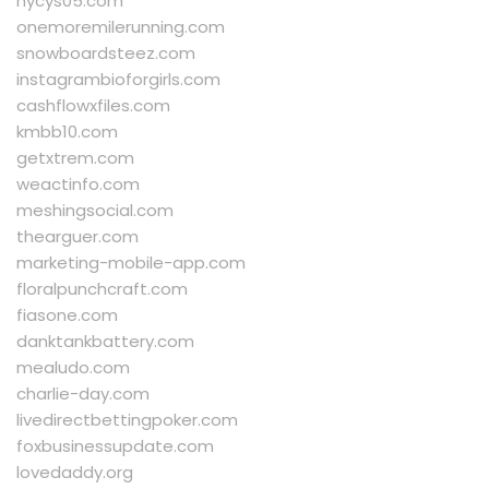
hycys05.com
onemoremilerunning.com
snowboardsteez.com
instagrambioforgirls.com
cashflowxfiles.com
kmbb10.com
getxtrem.com
weactinfo.com
meshingsocial.com
thearguer.com
marketing-mobile-app.com
floralpunchcraft.com
fiasone.com
danktankbattery.com
mealudo.com
charlie-day.com
livedirectbettingpoker.com
foxbusinessupdate.com
lovedaddy.org