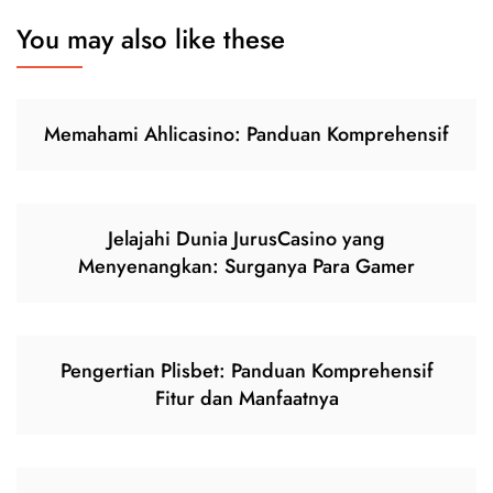
You may also like these
Memahami Ahlicasino: Panduan Komprehensif
Jelajahi Dunia JurusCasino yang
Menyenangkan: Surganya Para Gamer
Pengertian Plisbet: Panduan Komprehensif
Fitur dan Manfaatnya