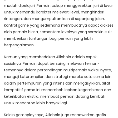
mudah dipelajari. Pemain cukup menggesekkan jari di layar
untuk memandu karakter melewati level, menghindari
rintangan, dan mengumpulkan koin di sepanjang jalan.
Kontrol game yang sederhana membuatnya dapat diakses
oleh pemain biasa, sementara levelnya yang semakin sulit
memberikan tantangan bagi pemain yang lebih
berpengalaman.
Namun yang membedakan Alilabola adalah aspek
sosialnya. Pemain dapat bersaing melawan teman-
temannya dalam pertandingan multipemain waktu nyata,
menguji keterampilan dan strategi mereka satu sama lain
dalam pertempuran yang intens dan mengasyikkan. Sifat
kompetitif game ini menambah lapisan kegembiraan dan
keterlibatan ekstra, membuat pemain datang kembali
untuk menonton lebih banyak lagi.
Selain gameplay-nya, Alilabola juga menawarkan grafis