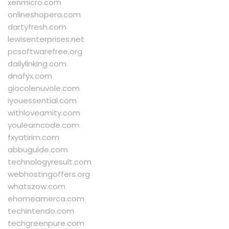
xenmicro.com
onlineshopera.com
dartyfresh.com
lewisenterprises.net
pcsoftwarefree.org
dailylinking.com
dnafyx.com
giocolenuvole.com
iyouessential.com
withloveamity.com
youlearncode.com
fxyatirim.com
abbuguide.com
technologyresult.com
webhostingoffers.org
whatszow.com
ehomeamerca.com
techintendo.com
techgreenpure.com