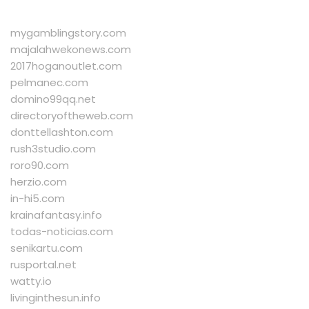
mygamblingstory.com
majalahwekonews.com
2017hoganoutlet.com
pelmanec.com
domino99qq.net
directoryoftheweb.com
donttellashton.com
rush3studio.com
roro90.com
herzio.com
in-hi5.com
krainafantasy.info
todas-noticias.com
senikartu.com
rusportal.net
watty.io
livinginthesun.info