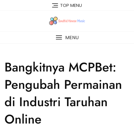
Skip
TOP MENU
to
content
MENU
Bangkitnya MCPBet:
Pengubah Permainan
di Industri Taruhan
Online