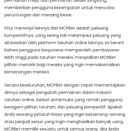
permainan meja, dan permainan dealer langsung,
memberikan pengguna kesempatan untuk mencoba
peruntungan dan menang besar.
Fitur menonjol lainnya dari MCPBet adalah peluang
kompetitifnya, yang sering kali melampaui peluang yang
ditawarkan oleh platform taruhan online lainnya. Ini berarti
bahwa pengguna berpotensi memperoleh pembayaran
lebih tinggi pada taruhan mereka, menjadikan MCPBet
pilihan menarik bagi mereka yang ingin memaksimalkan
kemenangan mereka.
Secara keseluruhan, MCPBet dengan cepat memantapkan
dirinya sebagai pengubah permainan dalam industri
taruhan online, berkat antarmuka yang ramah pengguna,
beragam pilihan taruhan, dan peluang kompetitif. Apakah
Anda seorang petaruh biasa yang ingin bersenang-senang
atau penjudi serius yang ingin menghasilkan banyak uang,
MCPBet memiliki sesuatu untuk semua orang. Jika Anda