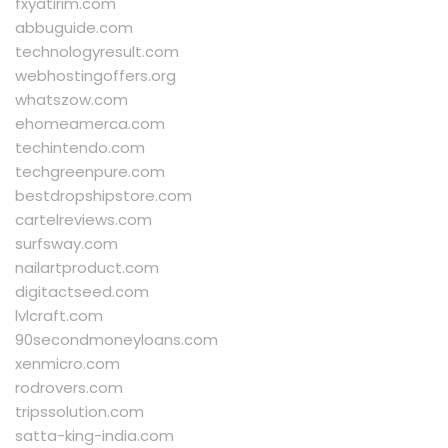
fxyatirim.com
abbuguide.com
technologyresult.com
webhostingoffers.org
whatszow.com
ehomeamerca.com
techintendo.com
techgreenpure.com
bestdropshipstore.com
cartelreviews.com
surfsway.com
nailartproduct.com
digitactseed.com
lvlcraft.com
90secondmoneyloans.com
xenmicro.com
rodrovers.com
tripssolution.com
satta-king-india.com