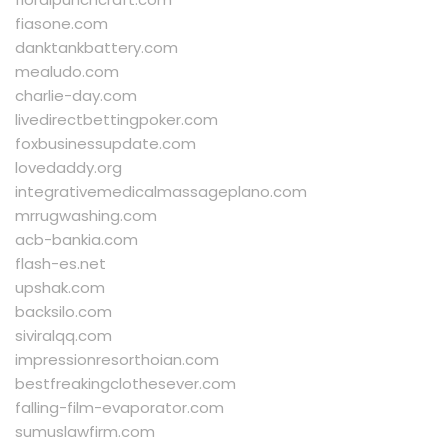
fiasone.com
danktankbattery.com
mealudo.com
charlie-day.com
livedirectbettingpoker.com
foxbusinessupdate.com
lovedaddy.org
integrativemedicalmassageplano.com
mrrugwashing.com
acb-bankia.com
flash-es.net
upshak.com
backsilo.com
siviralqq.com
impressionresorthoian.com
bestfreakingclothesever.com
falling-film-evaporator.com
sumuslawfirm.com