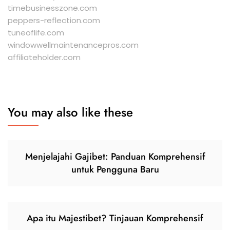
timebusinesszone.com
peppers-reflection.com
tuneoflife.com
windowwellmaintenancepros.com
affiliateholder.com
You may also like these
Menjelajahi Gajibet: Panduan Komprehensif
untuk Pengguna Baru
Apa itu Majestibet? Tinjauan Komprehensif