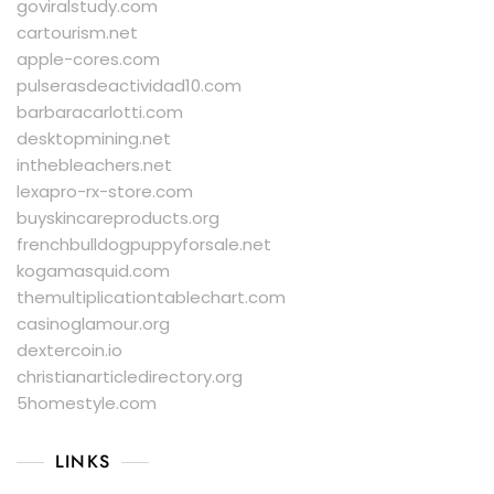
goviralstudy.com
cartourism.net
apple-cores.com
pulserasdeactividad10.com
barbaracarlotti.com
desktopmining.net
inthebleachers.net
lexapro-rx-store.com
buyskincareproducts.org
frenchbulldogpuppyforsale.net
kogamasquid.com
themultiplicationtablechart.com
casinoglamour.org
dextercoin.io
christianarticledirectory.org
5homestyle.com
LINKS