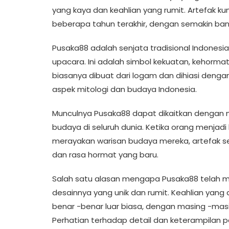
yang kaya dan keahlian yang rumit. Artefak k
beberapa tahun terakhir, dengan semakin bany
Pusaka88 adalah senjata tradisional Indonesia 
upacara. Ini adalah simbol kekuatan, kehormat
biasanya dibuat dari logam dan dihiasi denga
aspek mitologi dan budaya Indonesia.
Munculnya Pusaka88 dapat dikaitkan dengan m
budaya di seluruh dunia. Ketika orang menjadi
merayakan warisan budaya mereka, artefak se
dan rasa hormat yang baru.
Salah satu alasan mengapa Pusaka88 telah m
desainnya yang unik dan rumit. Keahlian yang 
benar -benar luar biasa, dengan masing -masi
Perhatian terhadap detail dan keterampilan p