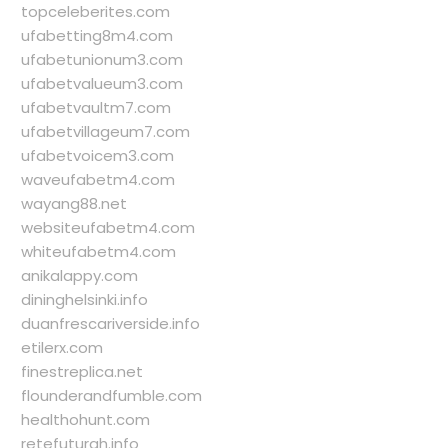
topceleberites.com
ufabetting8m4.com
ufabetunionum3.com
ufabetvalueum3.com
ufabetvaultm7.com
ufabetvillageum7.com
ufabetvoicem3.com
waveufabetm4.com
wayang88.net
websiteufabetm4.com
whiteufabetm4.com
anikalappy.com
dininghelsinki.info
duanfrescariverside.info
etilerx.com
finestreplica.net
flounderandfumble.com
healthohunt.com
retefuturah.info