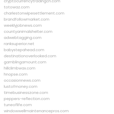
cryptocurrencytradingcn.com
totowaz.com
charlestonwipesettlement.com
brandfollowmarket.com
weeklyjobnews.com
countyanimalshelter.com
adwebtagging.com
ranksuperior.net
babystepahead.com
destinationoverlooked.com
gamblingamount.com
hillclimbwax.com
hnopse.com
occasionnews.com
lustofmoney.com
timebusinesszone.com
peppers-reflection.com
tuneoflife.com
windowwellmaintenancepros.com