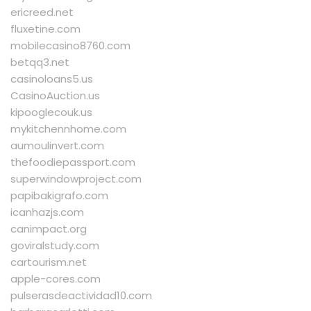
ericreed.net
fluxetine.com
mobilecasino8760.com
betqq3.net
casinoloans5.us
CasinoAuction.us
kipooglecouk.us
mykitchennhome.com
aumoulinvert.com
thefoodiepassport.com
superwindowproject.com
papibakigrafo.com
icanhazjs.com
canimpact.org
goviralstudy.com
cartourism.net
apple-cores.com
pulserasdeactividad10.com