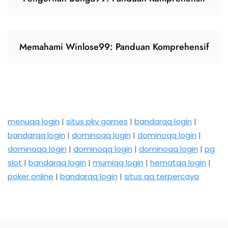
Memahami Winlose99: Panduan Komprehensif
menuqq login
|
situs pkv games
|
bandarqq login
|
bandarqq login
|
dominoqq login
|
dominoqq login
|
dominoqq login
|
dominoqq login
|
dominoqq login
|
pg
slot
|
bandarqq login
|
murniqq login
|
hematqq login
|
poker online
|
bandarqq login
|
situs qq terpercaya