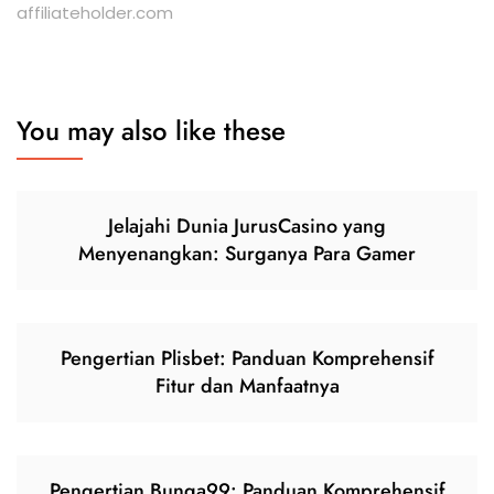
affiliateholder.com
You may also like these
Jelajahi Dunia JurusCasino yang
Menyenangkan: Surganya Para Gamer
Pengertian Plisbet: Panduan Komprehensif
Fitur dan Manfaatnya
Pengertian Bunga99: Panduan Komprehensif