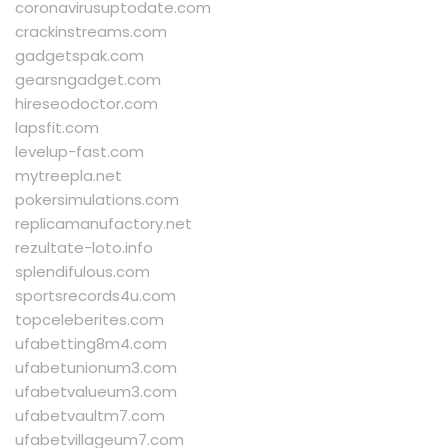
coronavirusuptodate.com
crackinstreams.com
gadgetspak.com
gearsngadget.com
hireseodoctor.com
lapsfit.com
levelup-fast.com
mytreepla.net
pokersimulations.com
replicamanufactory.net
rezultate-loto.info
splendifulous.com
sportsrecords4u.com
topceleberites.com
ufabetting8m4.com
ufabetunionum3.com
ufabetvalueum3.com
ufabetvaultm7.com
ufabetvillageum7.com