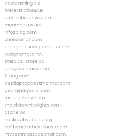
bestcashing.biz
firerestrictions.us
archiesbrooklyn.com
muambeiros.net
infozblog.com
chonbaihat.com
elblogdeoscargonzalez.com
webpromote.net
steroids-store.co
arteydecoracion.net
fithog.com
bestlaptopbestmonitor.com
georginaryland.com
roseandbasil.com
thewhitewhitelights.com
atdhe.ws
heckrodtwetland.org
halfheardinthestillness.com
mybestmassagechair.com