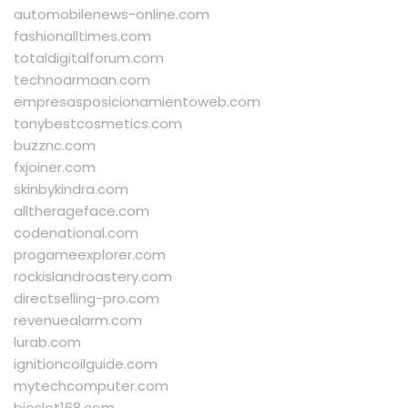
automobilenews-online.com
fashionalltimes.com
totaldigitalforum.com
technoarmaan.com
empresasposicionamientoweb.com
tonybestcosmetics.com
buzznc.com
fxjoiner.com
skinbykindra.com
alltherageface.com
codenational.com
progameexplorer.com
rockislandroastery.com
directselling-pro.com
revenuealarm.com
lurab.com
ignitioncoilguide.com
mytechcomputer.com
bioslot168.com