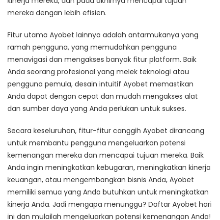
kinerja mereka, dan pada akhirnya mencapai tujuan
mereka dengan lebih efisien.
Fitur utama Ayobet lainnya adalah antarmukanya yang
ramah pengguna, yang memudahkan pengguna
menavigasi dan mengakses banyak fitur platform. Baik
Anda seorang profesional yang melek teknologi atau
pengguna pemula, desain intuitif Ayobet memastikan
Anda dapat dengan cepat dan mudah mengakses alat
dan sumber daya yang Anda perlukan untuk sukses.
Secara keseluruhan, fitur-fitur canggih Ayobet dirancang
untuk membantu pengguna mengeluarkan potensi
kemenangan mereka dan mencapai tujuan mereka. Baik
Anda ingin meningkatkan kebugaran, meningkatkan kinerja
keuangan, atau mengembangkan bisnis Anda, Ayobet
memiliki semua yang Anda butuhkan untuk meningkatkan
kinerja Anda. Jadi mengapa menunggu? Daftar Ayobet hari
ini dan mulailah mengeluarkan potensi kemenangan Anda!