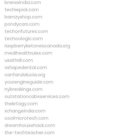
bnewsindia.com
techiepick.com
bamzyshop.com
pondycars.com
techonfutures.com
techoologic.com
raspberryketonescanada.org
medihealthrules.com
usathrill.com
vshapedental.com
canfandalucia.org
yourengineguide.com
nybreakings.com
outstationcabsservices.com
thekrtagy.com
xchangeindia.com
coolmicrotech.com
dreamhousehack.com
the-techteacher.com