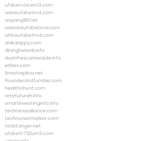
ufabetvoicem3.com
waveufabetm4.com
wayang88.net
websiteufabetm4.com
whiteufabetm4.com
anikalappy.com
dininghelsinki.info
duanfrescariverside.info
etilerx.com
finestreplica.net
flounderandfumble.com
healthohunt.com
retefuturah.info
smartinvestinginfo.info
technewsalliance.com
technonetmarket.com
tedstanger.net
ufabett732um3.com
uskola.info