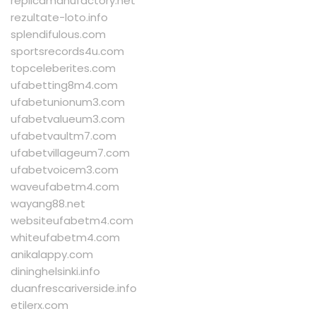
replicamanufactory.net
rezultate-loto.info
splendifulous.com
sportsrecords4u.com
topceleberites.com
ufabetting8m4.com
ufabetunionum3.com
ufabetvalueum3.com
ufabetvaultm7.com
ufabetvillageum7.com
ufabetvoicem3.com
waveufabetm4.com
wayang88.net
websiteufabetm4.com
whiteufabetm4.com
anikalappy.com
dininghelsinki.info
duanfrescariverside.info
etilerx.com