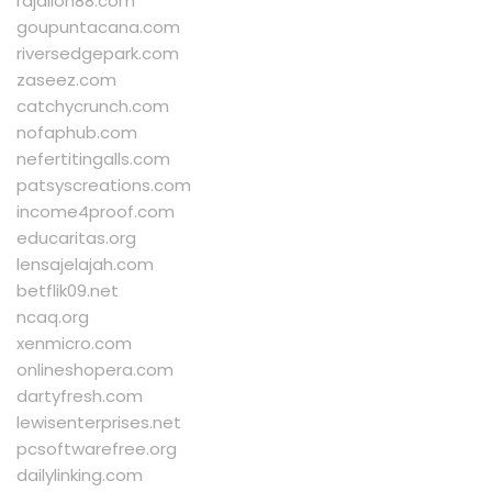
rajalion88.com
goupuntacana.com
riversedgepark.com
zaseez.com
catchycrunch.com
nofaphub.com
nefertitingalls.com
patsyscreations.com
income4proof.com
educaritas.org
lensajelajah.com
betflik09.net
ncaq.org
xenmicro.com
onlineshopera.com
dartyfresh.com
lewisenterprises.net
pcsoftwarefree.org
dailylinking.com