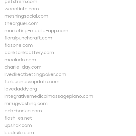
getxtrem.com
weactinfo.com
meshingsocial.com
thearguer.com
marketing-mobile-app.com
floralpunchcraft.com
fiasone.com
danktankbattery.com
mealudo.com
charlie-day.com
livedirectbettingpoker.com
foxbusinessupdate.com
lovedaddy.org
integrativemedicalmassageplano.com
mrrugwashing.com
acb-bankia.com
flash-es.net
upshak.com
backsilo.com