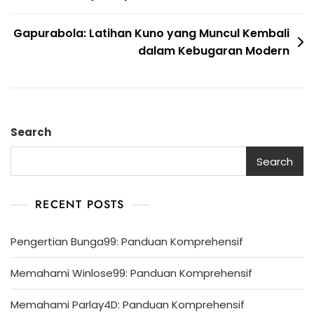
Gapurabola: Latihan Kuno yang Muncul Kembali
dalam Kebugaran Modern
Search
Search
RECENT POSTS
Pengertian Bunga99: Panduan Komprehensif
Memahami Winlose99: Panduan Komprehensif
Memahami Parlay4D: Panduan Komprehensif