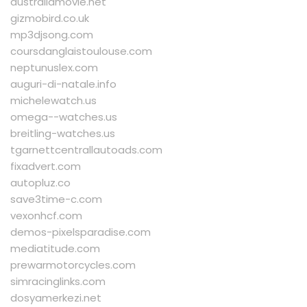
australiamovie.net
gizmobird.co.uk
mp3djsong.com
coursdanglaistoulouse.com
neptunuslex.com
auguri-di-natale.info
michelewatch.us
omega--watches.us
breitling-watches.us
tgarnettcentrallautoads.com
fixadvert.com
autopluz.co
save3time-c.com
vexonhcf.com
demos-pixelsparadise.com
mediatitude.com
prewarmotorcycles.com
simracinglinks.com
dosyamerkezi.net