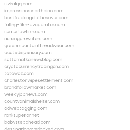
siviralqq.com
impressionresorthoian.com
bestfreakingclothesever.com
falling-film-evaporator.com
sumuslawfirm.com
nursingprowriters.com
greenmountainthreadwear.com
acutedispensary.com
sattamatkanewsblog.com
cryptocurrencytradingcn.com
totowaz.com
charlestonwipesettlement.com
brandfollowmarket.com
weeklyjobnews.com
countyanimalshelter.com
adwebtagging.com
ranksuperior.net
babystepahead.com
destinationoverlooked.com