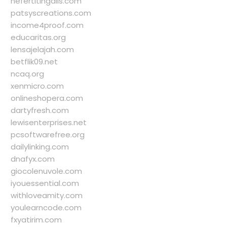
nefertitingalls.com
patsyscreations.com
income4proof.com
educaritas.org
lensajelajah.com
betflik09.net
ncaq.org
xenmicro.com
onlineshopera.com
dartyfresh.com
lewisenterprises.net
pcsoftwarefree.org
dailylinking.com
dnafyx.com
giocolenuvole.com
iyouessential.com
withloveamity.com
youlearncode.com
fxyatirim.com