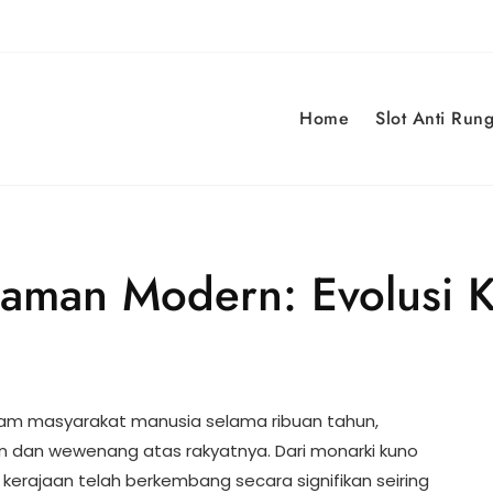
Home
Slot Anti Run
Zaman Modern: Evolusi K
alam masyarakat manusia selama ribuan tahun,
dan wewenang atas rakyatnya. Dari monarki kuno
kerajaan telah berkembang secara signifikan seiring