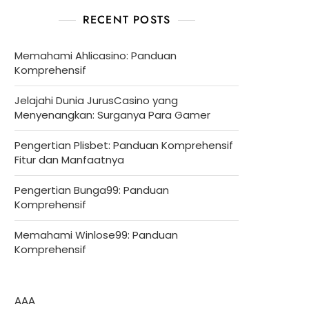
RECENT POSTS
Memahami Ahlicasino: Panduan
Komprehensif
Jelajahi Dunia JurusCasino yang
Menyenangkan: Surganya Para Gamer
Pengertian Plisbet: Panduan Komprehensif
Fitur dan Manfaatnya
Pengertian Bunga99: Panduan
Komprehensif
Memahami Winlose99: Panduan
Komprehensif
AAA