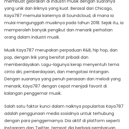
membuat gebrakan di industri musik dengan suaranya
yang unik dan liriknya yang kuat. Berasal dari Chicago,
Kaya787 memulai kariernya di Soundcloud, di mana ia
mulai mengunggah musiknya pada tahun 2018. Sejak itu, ia
memperoleh banyak pengikut dan menarik perhatian
orang dalam industri musik.
Musik Kaya787 merupakan perpaduan R&B, hip hop, dan
pop, dengan lirik yang bersifat pribadi dan
memberdayakan. Lagu-lagunya kerap menyentuh tema
cinta diri, pemberdayaan, dan mengatasi rintangan.
Dengan suaranya yang penuh perasaan dan melodi yang
menarik, Kaya787 dengan cepat menjadi favorit di
kalangan penggemar musik.
Salah satu faktor kunci dalam naiknya popularitas Kaya787
adalah penggunaan media sosialnya untuk terhubung
dengan para penggemarnya. Dia aktif di platform seperti
Instagram dan Twitter, tempat dia berbagi pembaruan