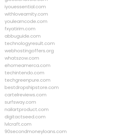
iyouessential.com
withloveamity.com
youlearncode.com
fxyatirim.com
abbuguide.com
technologyresult.com
webhostingoffers.org
whatszow.com
ehomeamerca.com
techintendo.com
techgreenpure.com
bestdropshipstore.com
cartelreviews.com
surfsway.com
nailartproduct.com
digitactseed.com
lvlcraft.com
90secondmoneyloans.com