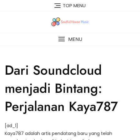
Skip
TOP MENU
to
content
MENU
Dari Soundcloud
menjadi Bintang:
Perjalanan Kaya787
[ad_1]
Kaya787 adalah artis pendatang baru yang telah