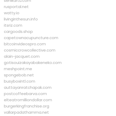
senikartu.com
rusportal.net
watty.io
livinginthesun.info
itsriz.com
cargoods.shop
capetownacupuncture.com
bitcoinvideospro.com
cosmiccrowcollective.com
alain-jacquet.com
gotisouizakayabakeneko.com
meshpoint.me
spongebob.net
busyboxintl.com
auttayanratchapak.com
postcoffeebarva.com
elteatromilliondollar.com
burgerkingfranchise.org
vallarpadathamma.net