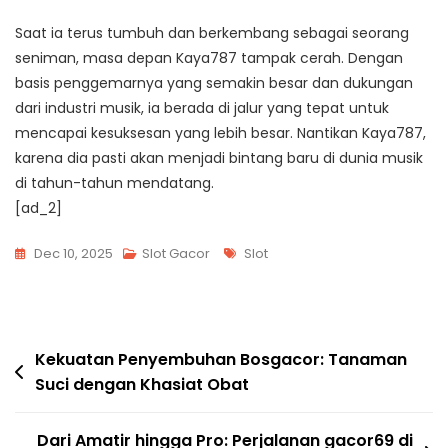
Saat ia terus tumbuh dan berkembang sebagai seorang
seniman, masa depan Kaya787 tampak cerah. Dengan
basis penggemarnya yang semakin besar dan dukungan
dari industri musik, ia berada di jalur yang tepat untuk
mencapai kesuksesan yang lebih besar. Nantikan Kaya787,
karena dia pasti akan menjadi bintang baru di dunia musik
di tahun-tahun mendatang.
[ad_2]
Tags
Dec 10, 2025
Slot Gacor
Slot
Post
Kekuatan Penyembuhan Bosgacor: Tanaman
Suci dengan Khasiat Obat
navigation
Dari Amatir hingga Pro: Perjalanan gacor69 di