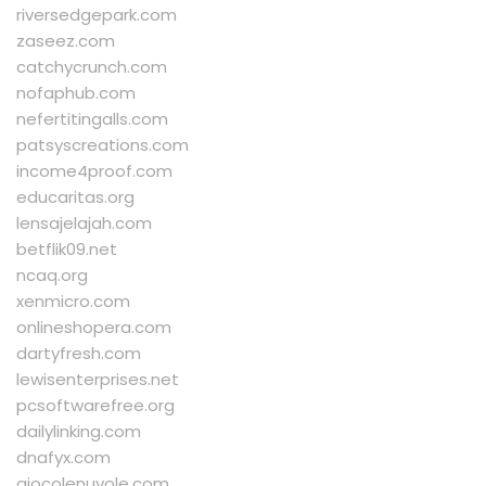
riversedgepark.com
zaseez.com
catchycrunch.com
nofaphub.com
nefertitingalls.com
patsyscreations.com
income4proof.com
educaritas.org
lensajelajah.com
betflik09.net
ncaq.org
xenmicro.com
onlineshopera.com
dartyfresh.com
lewisenterprises.net
pcsoftwarefree.org
dailylinking.com
dnafyx.com
giocolenuvole.com