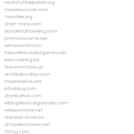
neatstuffhelpskids.org
moraessoccer.com
forochile.org
chart-track.com
wonderfultraveling.com
promocioname.net
wimaxworld.com
freeonlinecricketgames.net
bestcashing.biz
firerestrictions.us
archiesbrooklyn.com
muambeiros.net
infozblog.com
chonbaihat.com
elblogdeoscargonzalez.com
webpromote.net
steroids-store.co
arteydecoracion.net
fithog.com