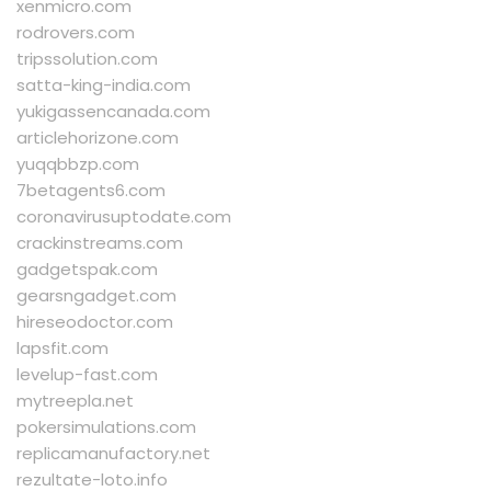
xenmicro.com
rodrovers.com
tripssolution.com
satta-king-india.com
yukigassencanada.com
articlehorizone.com
yuqqbbzp.com
7betagents6.com
coronavirusuptodate.com
crackinstreams.com
gadgetspak.com
gearsngadget.com
hireseodoctor.com
lapsfit.com
levelup-fast.com
mytreepla.net
pokersimulations.com
replicamanufactory.net
rezultate-loto.info