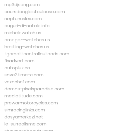
mp3djsong.com
coursdanglaistoulouse.com
neptunuslex.com
auguri-di-natale.info
michelewatch.us
omega--watches.us
breitling-watches.us
tgarnettcentrallautoads.com
fixadvert.com
autopluz.co
save3time-c.com
vexonhcf.com
demos-pixelsparadise.com
mediatitude.com
prewarmotorcycles.com
simracinglinks.com
dosyamerkezi.net
le-surrealisme.com
showcasebeauty.com