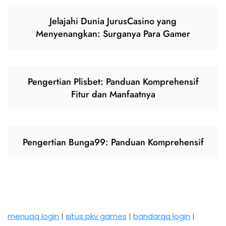
Jelajahi Dunia JurusCasino yang
Menyenangkan: Surganya Para Gamer
Pengertian Plisbet: Panduan Komprehensif
Fitur dan Manfaatnya
Pengertian Bunga99: Panduan Komprehensif
menuqq login
|
situs pkv games
|
bandarqq login
|