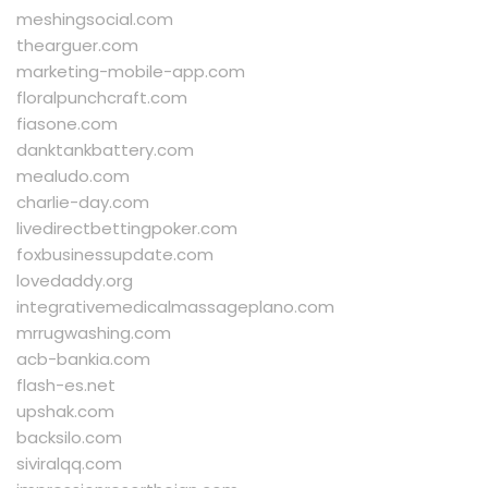
meshingsocial.com
thearguer.com
marketing-mobile-app.com
floralpunchcraft.com
fiasone.com
danktankbattery.com
mealudo.com
charlie-day.com
livedirectbettingpoker.com
foxbusinessupdate.com
lovedaddy.org
integrativemedicalmassageplano.com
mrrugwashing.com
acb-bankia.com
flash-es.net
upshak.com
backsilo.com
siviralqq.com