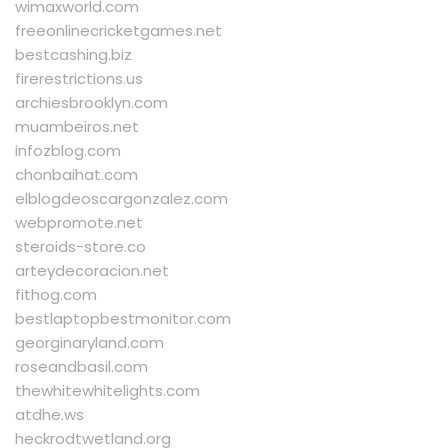
wimaxworld.com
freeonlinecricketgames.net
bestcashing.biz
firerestrictions.us
archiesbrooklyn.com
muambeiros.net
infozblog.com
chonbaihat.com
elblogdeoscargonzalez.com
webpromote.net
steroids-store.co
arteydecoracion.net
fithog.com
bestlaptopbestmonitor.com
georginaryland.com
roseandbasil.com
thewhitewhitelights.com
atdhe.ws
heckrodtwetland.org