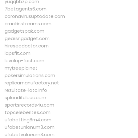
yuqqbbzp.com
7betagents6.com
coronavirusuptodate.com
crackinstreams.com
gadgetspak.com
gearsngadget.com
hireseodoctor.com
lapsfit.com
levelup-fast.com
mytreepla.net
pokersimulations.com
replicamanufactory.net
rezultate-loto.info
splendifulous.com
sportsrecords4u.com
topceleberites.com
ufabetting8m4.com
ufabetunionum3.com
ufabetvalueum3.com