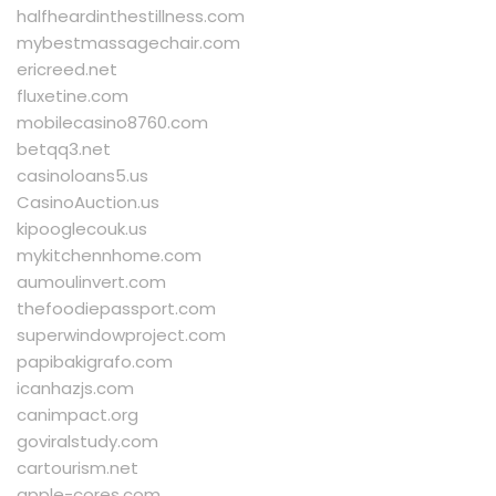
halfheardinthestillness.com
mybestmassagechair.com
ericreed.net
fluxetine.com
mobilecasino8760.com
betqq3.net
casinoloans5.us
CasinoAuction.us
kipooglecouk.us
mykitchennhome.com
aumoulinvert.com
thefoodiepassport.com
superwindowproject.com
papibakigrafo.com
icanhazjs.com
canimpact.org
goviralstudy.com
cartourism.net
apple-cores.com