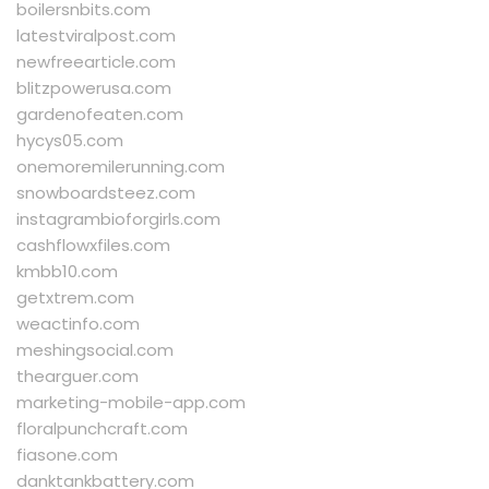
boilersnbits.com
latestviralpost.com
newfreearticle.com
blitzpowerusa.com
gardenofeaten.com
hycys05.com
onemoremilerunning.com
snowboardsteez.com
instagrambioforgirls.com
cashflowxfiles.com
kmbb10.com
getxtrem.com
weactinfo.com
meshingsocial.com
thearguer.com
marketing-mobile-app.com
floralpunchcraft.com
fiasone.com
danktankbattery.com