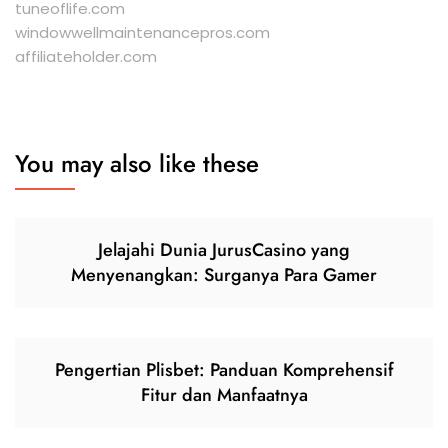
tuneoflife.com
windowwellmaintenancepros.com
affiliateholder.com
You may also like these
Jelajahi Dunia JurusCasino yang
Menyenangkan: Surganya Para Gamer
Pengertian Plisbet: Panduan Komprehensif
Fitur dan Manfaatnya