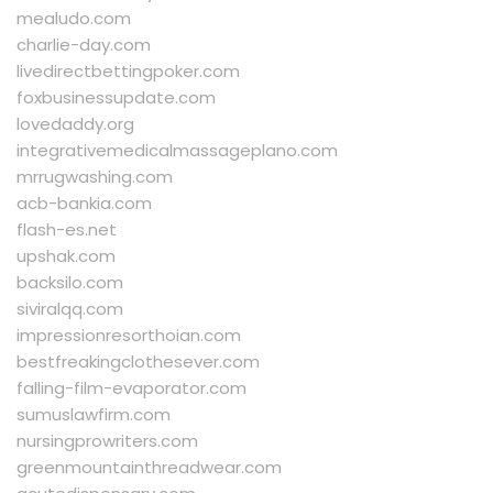
mealudo.com
charlie-day.com
livedirectbettingpoker.com
foxbusinessupdate.com
lovedaddy.org
integrativemedicalmassageplano.com
mrrugwashing.com
acb-bankia.com
flash-es.net
upshak.com
backsilo.com
siviralqq.com
impressionresorthoian.com
bestfreakingclothesever.com
falling-film-evaporator.com
sumuslawfirm.com
nursingprowriters.com
greenmountainthreadwear.com