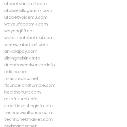
ufabetvaultm7.com
ufabetvillageum7.com
ufabetvoicem3.com
waveufabetm4.com
wayang88.net
websiteufabetm4.com
whiteufabetm4.com
anikalappy.com
dininghelsinki.info
duanfrescariverside.info
etilerx.com
finestreplica.net
flounderandfumble.com
healthohunt.com
retefuturah.info
smartinvestinginfo.info
technewsalliance.com
technonetmarket.com
tedstanger.net