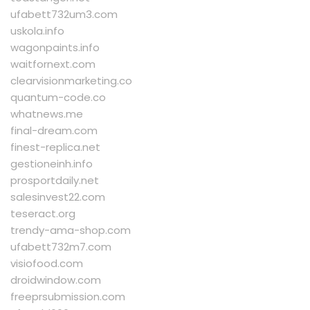
ufabett732um3.com
uskola.info
wagonpaints.info
waitfornext.com
clearvisionmarketing.co
quantum-code.co
whatnews.me
final-dream.com
finest-replica.net
gestioneinh.info
prosportdaily.net
salesinvest22.com
teseract.org
trendy-ama-shop.com
ufabett732m7.com
visiofood.com
droidwindow.com
freeprsubmission.com