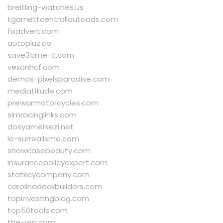
breitling-watches.us
tgarnettcentrallautoads.com
fixadvert.com
autopluz.co
save3time-c.com
vexonhcf.com
demos-pixelsparadise.com
mediatitude.com
prewarmotorcycles.com
simracinglinks.com
dosyamerkezi.net
le-surrealisme.com
showcasebeauty.com
insurancepolicyexpert.com
statkeycompany.com
carolinadeckbuilders.com
topinvestingblog.com
top50tools.com
the-rep.com