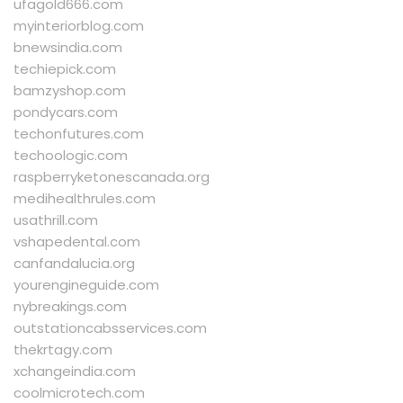
ufagold666.com
myinteriorblog.com
bnewsindia.com
techiepick.com
bamzyshop.com
pondycars.com
techonfutures.com
techoologic.com
raspberryketonescanada.org
medihealthrules.com
usathrill.com
vshapedental.com
canfandalucia.org
yourengineguide.com
nybreakings.com
outstationcabsservices.com
thekrtagy.com
xchangeindia.com
coolmicrotech.com