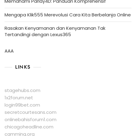
Memahami Parlay4D: Panduan Komprehensif
Mengapa Klik555 Merevolusi Cara Kita Berbelanja Online
Rasakan Kenyamanan dan Kenyamanan Tak
Tertandingi dengan Lexus365
AAA
LINKS
stagehubs.com
1x2forum.net
login99bet.com
secretcourtesans.com
onlinebahisforum1.com
chicagoheadline.com
camming.org