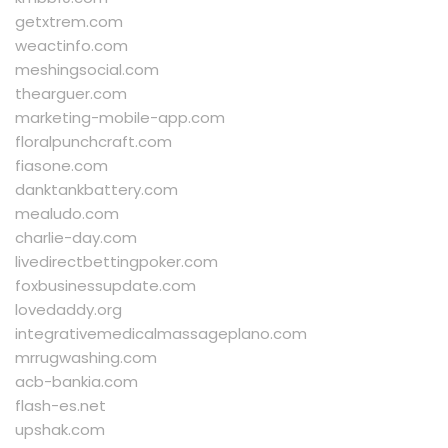
getxtrem.com
weactinfo.com
meshingsocial.com
thearguer.com
marketing-mobile-app.com
floralpunchcraft.com
fiasone.com
danktankbattery.com
mealudo.com
charlie-day.com
livedirectbettingpoker.com
foxbusinessupdate.com
lovedaddy.org
integrativemedicalmassageplano.com
mrrugwashing.com
acb-bankia.com
flash-es.net
upshak.com