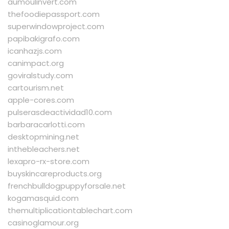
aumoulinvert.com
thefoodiepassport.com
superwindowproject.com
papibakigrafo.com
icanhazjs.com
canimpact.org
goviralstudy.com
cartourism.net
apple-cores.com
pulserasdeactividad10.com
barbaracarlotti.com
desktopmining.net
inthebleachers.net
lexapro-rx-store.com
buyskincareproducts.org
frenchbulldogpuppyforsale.net
kogamasquid.com
themultiplicationtablechart.com
casinoglamour.org