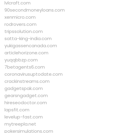
lvlcraft.com
90secondmoneyloans.com
xenmicro.com
rodrovers.com
tripssolution.com
satta-king-india.com
yukigassencanada.com
articlehorizone.com
yuqqbbzp.com
7betagents6.com
coronavirusuptodate.com
crackinstreams.com
gadgetspak.com
gearsngadget.com
hireseodoctor.com
lapsfit.com
levelup-fast.com
mytreepla.net
pokersimulations.com