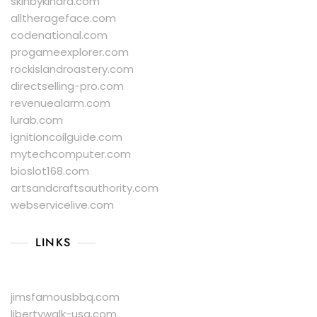
skinbykindra.com
alltherageface.com
codenational.com
progameexplorer.com
rockislandroastery.com
directselling-pro.com
revenuealarm.com
lurab.com
ignitioncoilguide.com
mytechcomputer.com
bioslot168.com
artsandcraftsauthority.com
webservicelive.com
LINKS
jimsfamousbbq.com
libertywalk-usa.com