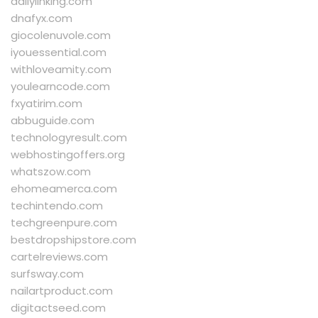
dailylinking.com
dnafyx.com
giocolenuvole.com
iyouessential.com
withloveamity.com
youlearncode.com
fxyatirim.com
abbuguide.com
technologyresult.com
webhostingoffers.org
whatszow.com
ehomeamerca.com
techintendo.com
techgreenpure.com
bestdropshipstore.com
cartelreviews.com
surfsway.com
nailartproduct.com
digitactseed.com