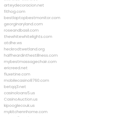
arteydecoracion.net
fithog.com
bestlaptopbestmonitor.com
georginaryland.com
roseandbasil.com
thewhitewhitelights.com
atdhe.ws
heckrodtwetland.org
halfheardinthestillness.com
mybestmassagechair.com
ericreed.net
fluxetine.com
mobilecasino8760.com
betqq3.net
casinoloans5.us
CasinoAuction.us
kipooglecouk.us
mykitchennhome.com