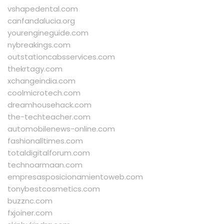
vshapedental.com
canfandalucia.org
yourengineguide.com
nybreakings.com
outstationcabsservices.com
thekrtagy.com
xchangeindia.com
coolmicrotech.com
dreamhousehack.com
the-techteacher.com
automobilenews-online.com
fashionalltimes.com
totaldigitalforum.com
technoarmaan.com
empresasposicionamientoweb.com
tonybestcosmetics.com
buzznc.com
fxjoiner.com