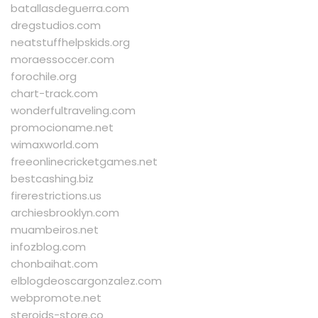
batallasdeguerra.com
dregstudios.com
neatstuffhelpskids.org
moraessoccer.com
forochile.org
chart-track.com
wonderfultraveling.com
promocioname.net
wimaxworld.com
freeonlinecricketgames.net
bestcashing.biz
firerestrictions.us
archiesbrooklyn.com
muambeiros.net
infozblog.com
chonbaihat.com
elblogdeoscargonzalez.com
webpromote.net
steroids-store.co