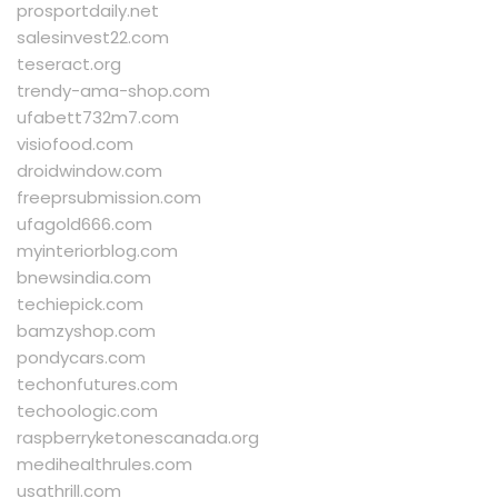
prosportdaily.net
salesinvest22.com
teseract.org
trendy-ama-shop.com
ufabett732m7.com
visiofood.com
droidwindow.com
freeprsubmission.com
ufagold666.com
myinteriorblog.com
bnewsindia.com
techiepick.com
bamzyshop.com
pondycars.com
techonfutures.com
techoologic.com
raspberryketonescanada.org
medihealthrules.com
usathrill.com