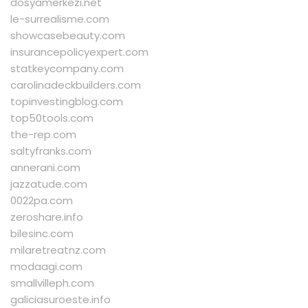
dosyamerkezi.net
le-surrealisme.com
showcasebeauty.com
insurancepolicyexpert.com
statkeycompany.com
carolinadeckbuilders.com
topinvestingblog.com
top50tools.com
the-rep.com
saltyfranks.com
annerani.com
jazzatude.com
0022pa.com
zeroshare.info
bilesinc.com
milaretreatnz.com
modaagi.com
smallvilleph.com
galiciasuroeste.info