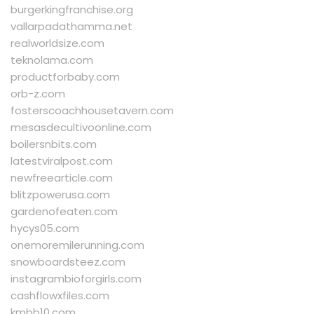
burgerkingfranchise.org
vallarpadathamma.net
realworldsize.com
teknolama.com
productforbaby.com
orb-z.com
fosterscoachhousetavern.com
mesasdecultivoonline.com
boilersnbits.com
latestviralpost.com
newfreearticle.com
blitzpowerusa.com
gardenofeaten.com
hycys05.com
onemoremilerunning.com
snowboardsteez.com
instagrambioforgirls.com
cashflowxfiles.com
kmbb10.com