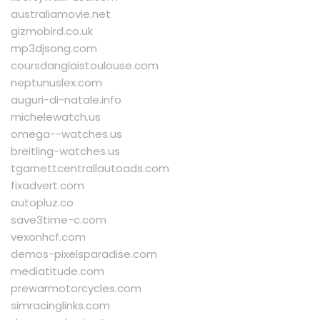
australiamovie.net
gizmobird.co.uk
mp3djsong.com
coursdanglaistoulouse.com
neptunuslex.com
auguri-di-natale.info
michelewatch.us
omega--watches.us
breitling-watches.us
tgarnettcentrallautoads.com
fixadvert.com
autopluz.co
save3time-c.com
vexonhcf.com
demos-pixelsparadise.com
mediatitude.com
prewarmotorcycles.com
simracinglinks.com