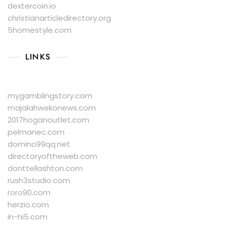
dextercoin.io
christianarticledirectory.org
5homestyle.com
LINKS
mygamblingstory.com
majalahwekonews.com
2017hoganoutlet.com
pelmanec.com
domino99qq.net
directoryoftheweb.com
donttellashton.com
rush3studio.com
roro90.com
herzio.com
in-hi5.com