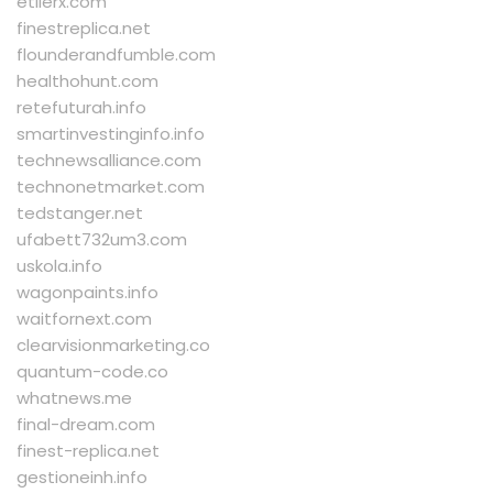
etilerx.com
finestreplica.net
flounderandfumble.com
healthohunt.com
retefuturah.info
smartinvestinginfo.info
technewsalliance.com
technonetmarket.com
tedstanger.net
ufabett732um3.com
uskola.info
wagonpaints.info
waitfornext.com
clearvisionmarketing.co
quantum-code.co
whatnews.me
final-dream.com
finest-replica.net
gestioneinh.info