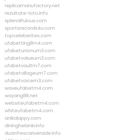
replicamanufactory.net
rezultate-loto.info
splendifulous.com
sportsrecords4u.com
topceleberites.com
ufabetting8m4.com
ufabetunionum3.com
ufabetvalueum3.com
ufabetvaultm7.com
ufabetvillageum7.com
ufabetvoicem3.com
waveufabetm4.com
wayang88.net
websiteufabetm4.com
whiteufabetm4.com
anikalappy.com
dininghelsinki.info
duanfrescariverside.info