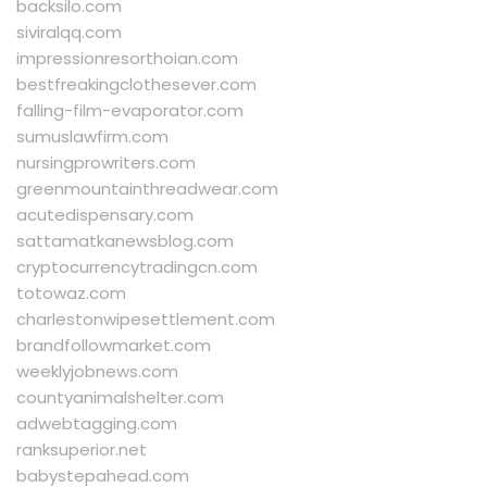
backsilo.com
siviralqq.com
impressionresorthoian.com
bestfreakingclothesever.com
falling-film-evaporator.com
sumuslawfirm.com
nursingprowriters.com
greenmountainthreadwear.com
acutedispensary.com
sattamatkanewsblog.com
cryptocurrencytradingcn.com
totowaz.com
charlestonwipesettlement.com
brandfollowmarket.com
weeklyjobnews.com
countyanimalshelter.com
adwebtagging.com
ranksuperior.net
babystepahead.com