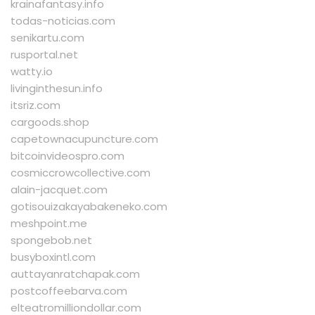
krainafantasy.info
todas-noticias.com
senikartu.com
rusportal.net
watty.io
livinginthesun.info
itsriz.com
cargoods.shop
capetownacupuncture.com
bitcoinvideospro.com
cosmiccrowcollective.com
alain-jacquet.com
gotisouizakayabakeneko.com
meshpoint.me
spongebob.net
busyboxintl.com
auttayanratchapak.com
postcoffeebarva.com
elteatromilliondollar.com