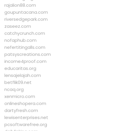
rajalion88.com
goupuntacana.com
riversedgepark.com
zaseez.com
catchycrunch.com
nofaphub.com
nefertitingalls.com
patsyscreations.com
income4proof.com
educaritas.org
lensajelajah.com
betflik09.net
ncaq.org
xenmicro.com
onlineshopera.com
dartyfresh.com
lewisenterprises.net
pcsoftwarefree.org