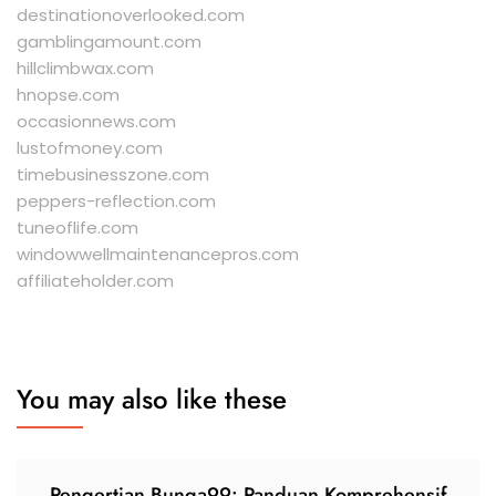
destinationoverlooked.com
gamblingamount.com
hillclimbwax.com
hnopse.com
occasionnews.com
lustofmoney.com
timebusinesszone.com
peppers-reflection.com
tuneoflife.com
windowwellmaintenancepros.com
affiliateholder.com
You may also like these
Pengertian Bunga99: Panduan Komprehensif