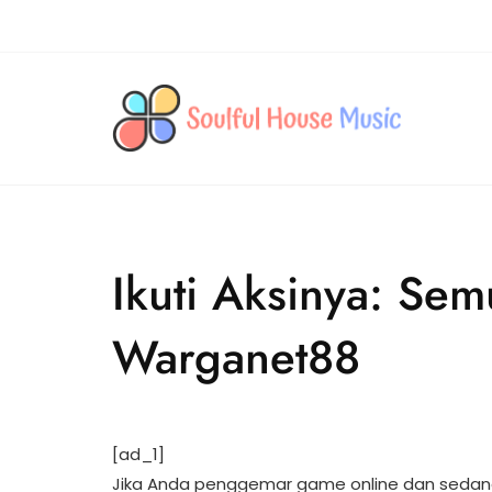
Skip
to
content
Ikuti Aksinya: Se
Warganet88
[ad_1]
Jika Anda penggemar game online dan sedang