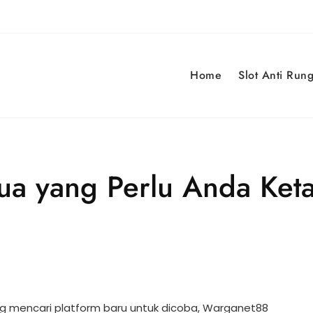
Home
Slot Anti Run
mua yang Perlu Anda Ket
 mencari platform baru untuk dicoba, Warganet88