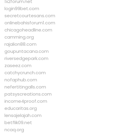
1x2forum.net
login99bet.com
secretcourtesans.com
onlinebahisforum1.com
chicagoheadline.com
camming.org
rajalion88.com
goupuntacana.com
riversedgepark.com
zaseez.com
catchycrunch.com
nofaphub.com
nefertitingalls.com
patsyscreations.com
income4proof.com
educaritas.org
lensajelajah.com
betflik09.net
ncaq.org