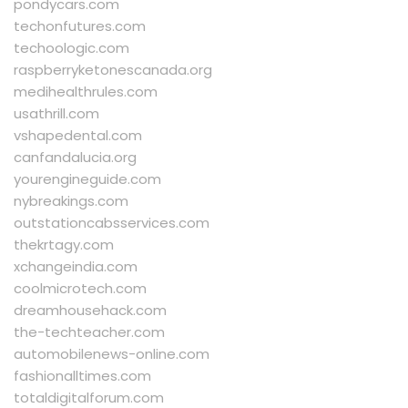
pondycars.com
techonfutures.com
techoologic.com
raspberryketonescanada.org
medihealthrules.com
usathrill.com
vshapedental.com
canfandalucia.org
yourengineguide.com
nybreakings.com
outstationcabsservices.com
thekrtagy.com
xchangeindia.com
coolmicrotech.com
dreamhousehack.com
the-techteacher.com
automobilenews-online.com
fashionalltimes.com
totaldigitalforum.com