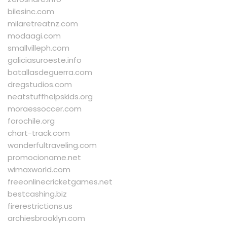
bilesinc.com
milaretreatnz.com
modaagi.com
smallvilleph.com
galiciasuroeste.info
batallasdeguerra.com
dregstudios.com
neatstuffhelpskids.org
moraessoccer.com
forochile.org
chart-track.com
wonderfultraveling.com
promocioname.net
wimaxworld.com
freeonlinecricketgames.net
bestcashing.biz
firerestrictions.us
archiesbrooklyn.com