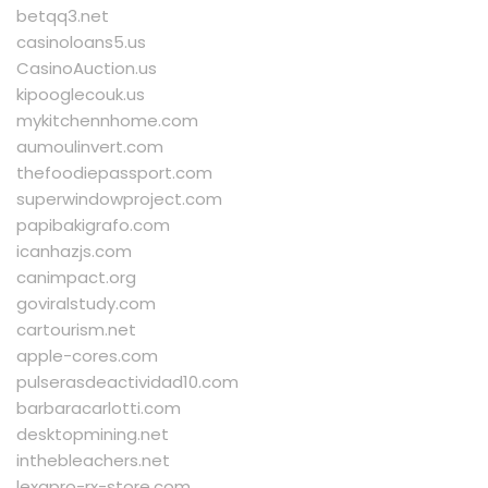
betqq3.net
casinoloans5.us
CasinoAuction.us
kipooglecouk.us
mykitchennhome.com
aumoulinvert.com
thefoodiepassport.com
superwindowproject.com
papibakigrafo.com
icanhazjs.com
canimpact.org
goviralstudy.com
cartourism.net
apple-cores.com
pulserasdeactividad10.com
barbaracarlotti.com
desktopmining.net
inthebleachers.net
lexapro-rx-store.com