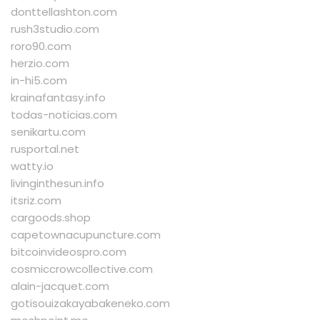
donttellashton.com
rush3studio.com
roro90.com
herzio.com
in-hi5.com
krainafantasy.info
todas-noticias.com
senikartu.com
rusportal.net
watty.io
livinginthesun.info
itsriz.com
cargoods.shop
capetownacupuncture.com
bitcoinvideospro.com
cosmiccrowcollective.com
alain-jacquet.com
gotisouizakayabakeneko.com