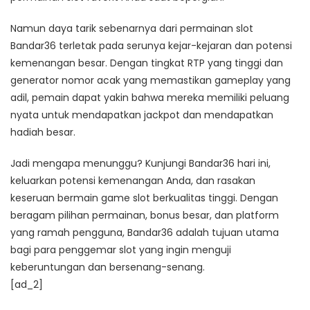
Namun daya tarik sebenarnya dari permainan slot
Bandar36 terletak pada serunya kejar-kejaran dan potensi
kemenangan besar. Dengan tingkat RTP yang tinggi dan
generator nomor acak yang memastikan gameplay yang
adil, pemain dapat yakin bahwa mereka memiliki peluang
nyata untuk mendapatkan jackpot dan mendapatkan
hadiah besar.
Jadi mengapa menunggu? Kunjungi Bandar36 hari ini,
keluarkan potensi kemenangan Anda, dan rasakan
keseruan bermain game slot berkualitas tinggi. Dengan
beragam pilihan permainan, bonus besar, dan platform
yang ramah pengguna, Bandar36 adalah tujuan utama
bagi para penggemar slot yang ingin menguji
keberuntungan dan bersenang-senang.
[ad_2]