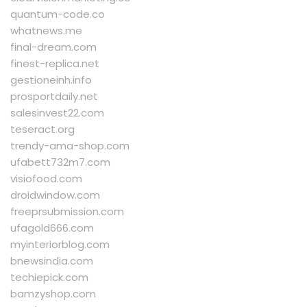
quantum-code.co
whatnews.me
final-dream.com
finest-replica.net
gestioneinh.info
prosportdaily.net
salesinvest22.com
teseract.org
trendy-ama-shop.com
ufabett732m7.com
visiofood.com
droidwindow.com
freeprsubmission.com
ufagold666.com
myinteriorblog.com
bnewsindia.com
techiepick.com
bamzyshop.com