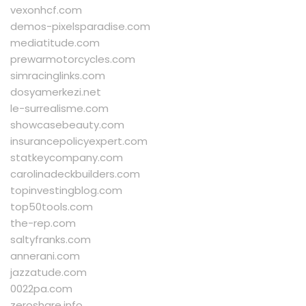
vexonhcf.com
demos-pixelsparadise.com
mediatitude.com
prewarmotorcycles.com
simracinglinks.com
dosyamerkezi.net
le-surrealisme.com
showcasebeauty.com
insurancepolicyexpert.com
statkeycompany.com
carolinadeckbuilders.com
topinvestingblog.com
top50tools.com
the-rep.com
saltyfranks.com
annerani.com
jazzatude.com
0022pa.com
zeroshare.info