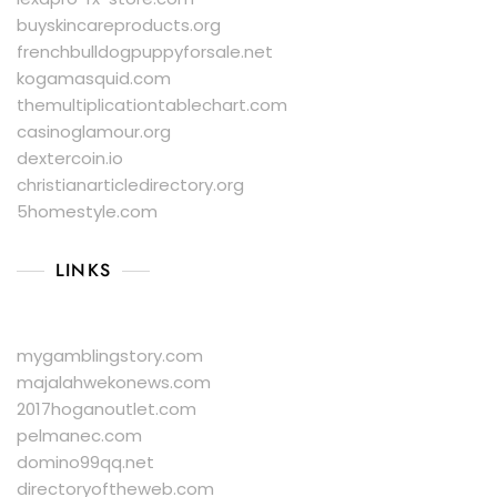
buyskincareproducts.org
frenchbulldogpuppyforsale.net
kogamasquid.com
themultiplicationtablechart.com
casinoglamour.org
dextercoin.io
christianarticledirectory.org
5homestyle.com
LINKS
mygamblingstory.com
majalahwekonews.com
2017hoganoutlet.com
pelmanec.com
domino99qq.net
directoryoftheweb.com