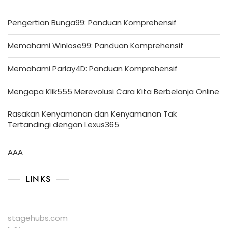
Pengertian Bunga99: Panduan Komprehensif
Memahami Winlose99: Panduan Komprehensif
Memahami Parlay4D: Panduan Komprehensif
Mengapa Klik555 Merevolusi Cara Kita Berbelanja Online
Rasakan Kenyamanan dan Kenyamanan Tak
Tertandingi dengan Lexus365
AAA
LINKS
stagehubs.com