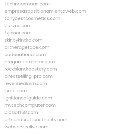
technoarmaan.com
empresasposicionamientoweb.com
tonybestcosmetics.com
buzznc.com
fxjoiner.com
skinbykindra.com
alltherageface.com
codenational.com
progameexplorer.com
rockislandroastery.com
directselling-pro.com
revenuealarm.com
lurab.com
ignitioncoilguide.com
mytechcomputer.com
bioslot168.com
artsandcraftsauthority.com
webservicelive.com