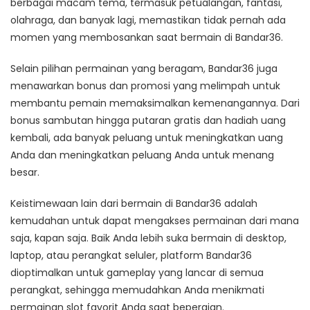
berbagai macam tema, termasuk petualangan, fantasi,
olahraga, dan banyak lagi, memastikan tidak pernah ada
momen yang membosankan saat bermain di Bandar36.
Selain pilihan permainan yang beragam, Bandar36 juga
menawarkan bonus dan promosi yang melimpah untuk
membantu pemain memaksimalkan kemenangannya. Dari
bonus sambutan hingga putaran gratis dan hadiah uang
kembali, ada banyak peluang untuk meningkatkan uang
Anda dan meningkatkan peluang Anda untuk menang
besar.
Keistimewaan lain dari bermain di Bandar36 adalah
kemudahan untuk dapat mengakses permainan dari mana
saja, kapan saja. Baik Anda lebih suka bermain di desktop,
laptop, atau perangkat seluler, platform Bandar36
dioptimalkan untuk gameplay yang lancar di semua
perangkat, sehingga memudahkan Anda menikmati
permainan slot favorit Anda saat bepergian.