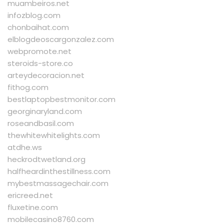
muambeiros.net
infozblog.com
chonbaihat.com
elblogdeoscargonzalez.com
webpromote.net
steroids-store.co
arteydecoracion.net
fithog.com
bestlaptopbestmonitor.com
georginaryland.com
roseandbasil.com
thewhitewhitelights.com
atdhe.ws
heckrodtwetland.org
halfheardinthestillness.com
mybestmassagechair.com
ericreed.net
fluxetine.com
mobilecasino8760.com