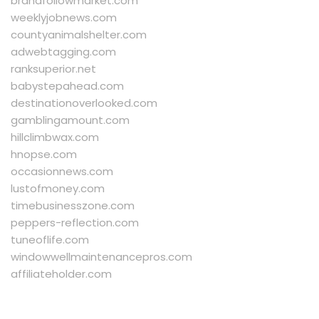
brandfollowmarket.com
weeklyjobnews.com
countyanimalshelter.com
adwebtagging.com
ranksuperior.net
babystepahead.com
destinationoverlooked.com
gamblingamount.com
hillclimbwax.com
hnopse.com
occasionnews.com
lustofmoney.com
timebusinesszone.com
peppers-reflection.com
tuneoflife.com
windowwellmaintenancepros.com
affiliateholder.com