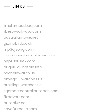
LINKS
jimsfamousbbq.com
libertywalk-usa.com
australiamovie.net
gizmobird.co.uk
mp3djsong.com
coursdanglaistoulouse.com
neptunuslex.com
auguri-di-natale.info
michelewatch.us
omega--watches.us
breitling-watches.us
tgarnettcentrallautoads.com
fixadvert.com
autopluz.co
save3time-c.com