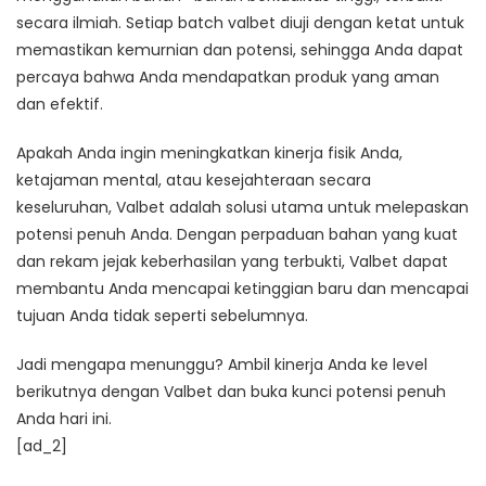
secara ilmiah. Setiap batch valbet diuji dengan ketat untuk
memastikan kemurnian dan potensi, sehingga Anda dapat
percaya bahwa Anda mendapatkan produk yang aman
dan efektif.
Apakah Anda ingin meningkatkan kinerja fisik Anda,
ketajaman mental, atau kesejahteraan secara
keseluruhan, Valbet adalah solusi utama untuk melepaskan
potensi penuh Anda. Dengan perpaduan bahan yang kuat
dan rekam jejak keberhasilan yang terbukti, Valbet dapat
membantu Anda mencapai ketinggian baru dan mencapai
tujuan Anda tidak seperti sebelumnya.
Jadi mengapa menunggu? Ambil kinerja Anda ke level
berikutnya dengan Valbet dan buka kunci potensi penuh
Anda hari ini.
[ad_2]