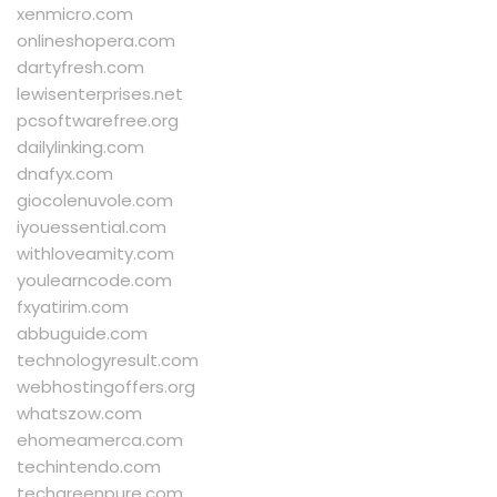
xenmicro.com
onlineshopera.com
dartyfresh.com
lewisenterprises.net
pcsoftwarefree.org
dailylinking.com
dnafyx.com
giocolenuvole.com
iyouessential.com
withloveamity.com
youlearncode.com
fxyatirim.com
abbuguide.com
technologyresult.com
webhostingoffers.org
whatszow.com
ehomeamerca.com
techintendo.com
techgreenpure.com