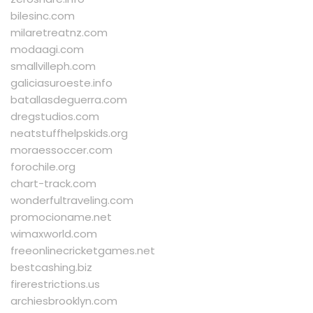
bilesinc.com
milaretreatnz.com
modaagi.com
smallvilleph.com
galiciasuroeste.info
batallasdeguerra.com
dregstudios.com
neatstuffhelpskids.org
moraessoccer.com
forochile.org
chart-track.com
wonderfultraveling.com
promocioname.net
wimaxworld.com
freeonlinecricketgames.net
bestcashing.biz
firerestrictions.us
archiesbrooklyn.com