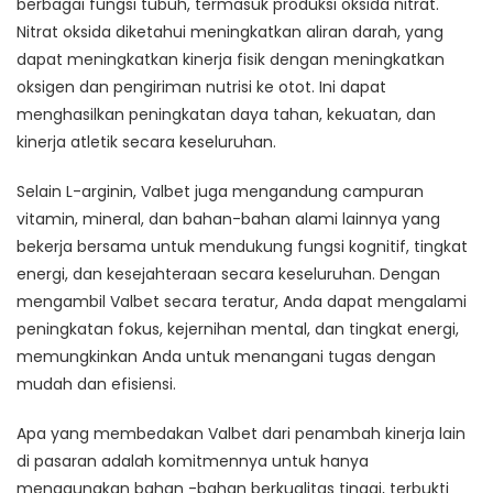
berbagai fungsi tubuh, termasuk produksi oksida nitrat.
Nitrat oksida diketahui meningkatkan aliran darah, yang
dapat meningkatkan kinerja fisik dengan meningkatkan
oksigen dan pengiriman nutrisi ke otot. Ini dapat
menghasilkan peningkatan daya tahan, kekuatan, dan
kinerja atletik secara keseluruhan.
Selain L-arginin, Valbet juga mengandung campuran
vitamin, mineral, dan bahan-bahan alami lainnya yang
bekerja bersama untuk mendukung fungsi kognitif, tingkat
energi, dan kesejahteraan secara keseluruhan. Dengan
mengambil Valbet secara teratur, Anda dapat mengalami
peningkatan fokus, kejernihan mental, dan tingkat energi,
memungkinkan Anda untuk menangani tugas dengan
mudah dan efisiensi.
Apa yang membedakan Valbet dari penambah kinerja lain
di pasaran adalah komitmennya untuk hanya
menggunakan bahan -bahan berkualitas tinggi, terbukti