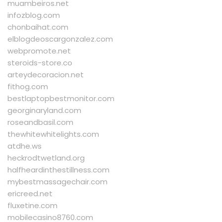
muambeiros.net
infozblog.com
chonbaihat.com
elblogdeoscargonzalez.com
webpromote.net
steroids-store.co
arteydecoracion.net
fithog.com
bestlaptopbestmonitor.com
georginaryland.com
roseandbasil.com
thewhitewhitelights.com
atdhe.ws
heckrodtwetland.org
halfheardinthestillness.com
mybestmassagechair.com
ericreed.net
fluxetine.com
mobilecasino8760.com