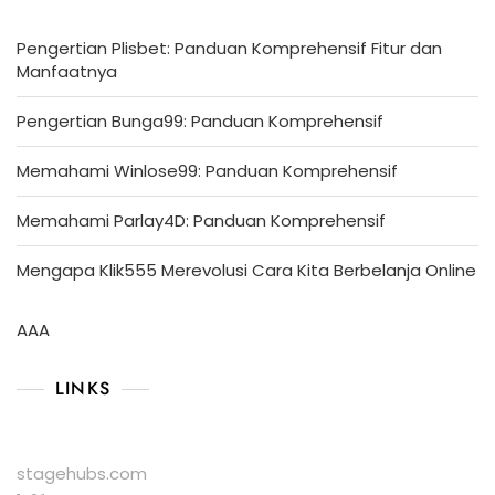
Pengertian Plisbet: Panduan Komprehensif Fitur dan
Manfaatnya
Pengertian Bunga99: Panduan Komprehensif
Memahami Winlose99: Panduan Komprehensif
Memahami Parlay4D: Panduan Komprehensif
Mengapa Klik555 Merevolusi Cara Kita Berbelanja Online
AAA
LINKS
stagehubs.com