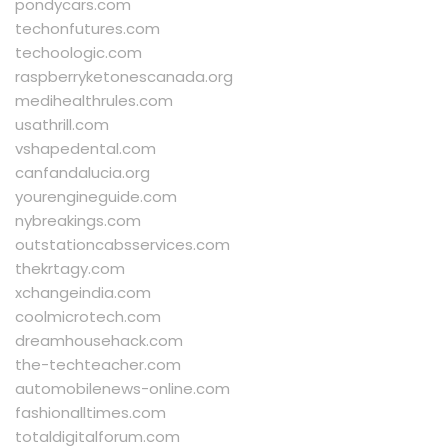
pondycars.com
techonfutures.com
techoologic.com
raspberryketonescanada.org
medihealthrules.com
usathrill.com
vshapedental.com
canfandalucia.org
yourengineguide.com
nybreakings.com
outstationcabsservices.com
thekrtagy.com
xchangeindia.com
coolmicrotech.com
dreamhousehack.com
the-techteacher.com
automobilenews-online.com
fashionalltimes.com
totaldigitalforum.com