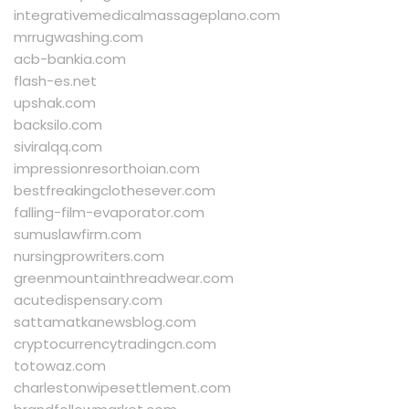
integrativemedicalmassageplano.com
mrrugwashing.com
acb-bankia.com
flash-es.net
upshak.com
backsilo.com
siviralqq.com
impressionresorthoian.com
bestfreakingclothesever.com
falling-film-evaporator.com
sumuslawfirm.com
nursingprowriters.com
greenmountainthreadwear.com
acutedispensary.com
sattamatkanewsblog.com
cryptocurrencytradingcn.com
totowaz.com
charlestonwipesettlement.com