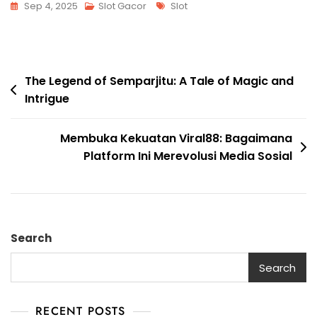
Tags
Sep 4, 2025
Slot Gacor
Slot
Post
The Legend of Semparjitu: A Tale of Magic and
Intrigue
navigation
Membuka Kekuatan Viral88: Bagaimana
Platform Ini Merevolusi Media Sosial
Search
Search
RECENT POSTS