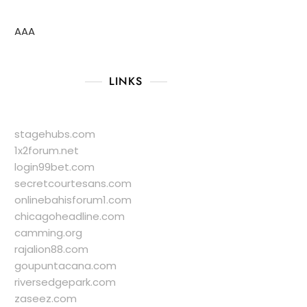
AAA
LINKS
stagehubs.com
1x2forum.net
login99bet.com
secretcourtesans.com
onlinebahisforum1.com
chicagoheadline.com
camming.org
rajalion88.com
goupuntacana.com
riversedgepark.com
zaseez.com