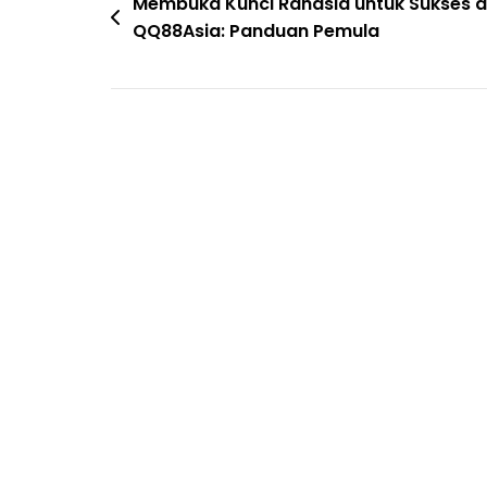
Post
Membuka Kunci Rahasia untuk Sukses d
QQ88Asia: Panduan Pemula
navigation