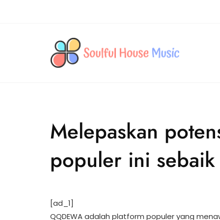
Skip
to
content
Melepaskan poten
populer ini sebaik
[ad_1]
QQDEWA adalah platform populer yang menawa