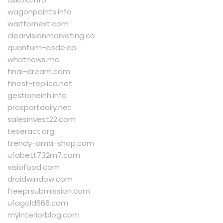
wagonpaints.info
waitfornext.com
clearvisionmarketing.co
quantum-code.co
whatnews.me
final-dream.com
finest-replica.net
gestioneinh.info
prosportdaily.net
salesinvest22.com
teseract.org
trendy-ama-shop.com
ufabett732m7.com
visiofood.com
droidwindow.com
freeprsubmission.com
ufagold666.com
myinteriorblog.com