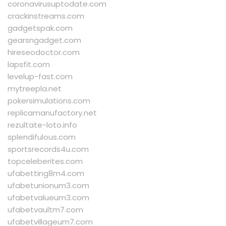
coronavirusuptodate.com
crackinstreams.com
gadgetspak.com
gearsngadget.com
hireseodoctor.com
lapsfit.com
levelup-fast.com
mytreepla.net
pokersimulations.com
replicamanufactory.net
rezultate-loto.info
splendifulous.com
sportsrecords4u.com
topceleberites.com
ufabetting8m4.com
ufabetunionum3.com
ufabetvalueum3.com
ufabetvaultm7.com
ufabetvillageum7.com