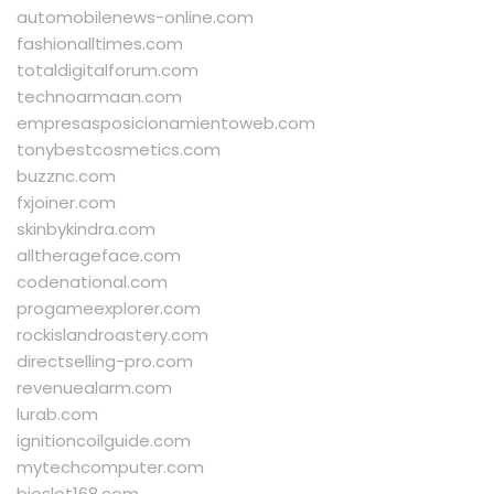
automobilenews-online.com
fashionalltimes.com
totaldigitalforum.com
technoarmaan.com
empresasposicionamientoweb.com
tonybestcosmetics.com
buzznc.com
fxjoiner.com
skinbykindra.com
alltherageface.com
codenational.com
progameexplorer.com
rockislandroastery.com
directselling-pro.com
revenuealarm.com
lurab.com
ignitioncoilguide.com
mytechcomputer.com
bioslot168.com