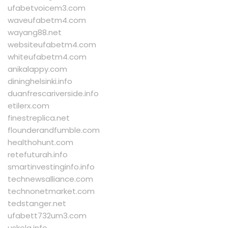
ufabetvoicem3.com
waveufabetm4.com
wayang88.net
websiteufabetm4.com
whiteufabetm4.com
anikalappy.com
dininghelsinki.info
duanfrescariverside.info
etilerx.com
finestreplica.net
flounderandfumble.com
healthohunt.com
retefuturah.info
smartinvestinginfo.info
technewsalliance.com
technonetmarket.com
tedstanger.net
ufabett732um3.com
uskola.info