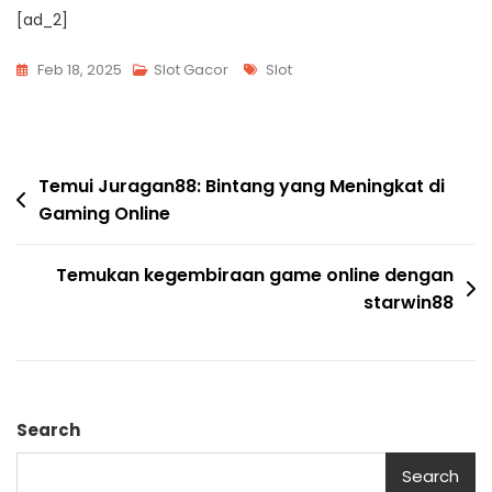
[ad_2]
Tags
Feb 18, 2025
Slot Gacor
Slot
Post
Temui Juragan88: Bintang yang Meningkat di
Gaming Online
navigation
Temukan kegembiraan game online dengan
starwin88
Search
Search