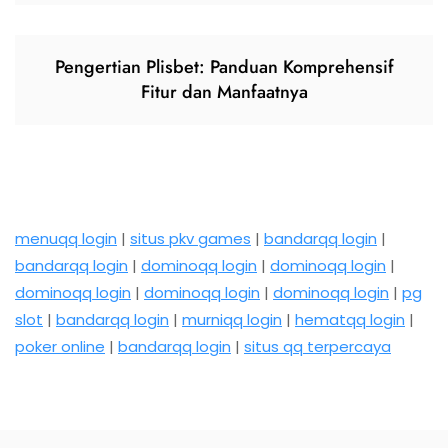
Pengertian Plisbet: Panduan Komprehensif
Fitur dan Manfaatnya
menuqq login
|
situs pkv games
|
bandarqq login
|
bandarqq login
|
dominoqq login
|
dominoqq login
|
dominoqq login
|
dominoqq login
|
dominoqq login
|
pg
slot
|
bandarqq login
|
murniqq login
|
hematqq login
|
poker online
|
bandarqq login
|
situs qq terpercaya