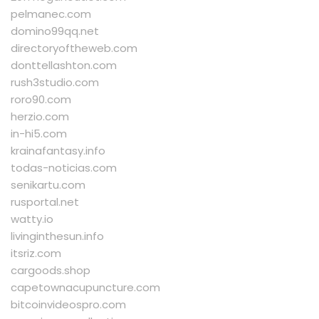
pelmanec.com
domino99qq.net
directoryoftheweb.com
donttellashton.com
rush3studio.com
roro90.com
herzio.com
in-hi5.com
krainafantasy.info
todas-noticias.com
senikartu.com
rusportal.net
watty.io
livinginthesun.info
itsriz.com
cargoods.shop
capetownacupuncture.com
bitcoinvideospro.com