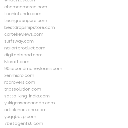
ehomeamerca.com
techintendo.com
techgreenpure.com
bestdropshipstore.com
cartelreviews.com
surfsway.com
nailartproduct.com
digitactseed.com
lvlcraft.com
90secondmoneyloans.com
xenmicro.com
rodrovers.com
tripssolution.com
satta-king-india.com
yukigassencanada.com
articlehorizone.com
yuqqbbzp.com
7betagents6.com