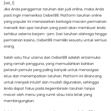
[ad_1]
Jika Anda penggemar taruhan dan judi online, maka Anda
pasti ingin memeriksa Oxibet88. Platform taruhan online
yang populer ini menawarkan berbagai macam permainan
menarik dan opsi taruhan yang pasti akan membuat Anda
terhibur selama berjam -jam. Dari taruhan olahraga hingga
permainan kasino, Oxibet88 memiliki sesuatu untuk semua
orang.
Salah satu fitur utama dari Oxibet88 adalah antarmuka
yang ramah pengguna, yang memudahkan bahkan
petaruh pemula yang paling banyak untuk menavigasi
situs dan menempatkan taruhan. Platform ini dirancang
untuk menjadi intuitif dan mudah digunakan, sehingga
Anda dapat fokus pada kegembiraan taruhan tanpa
macet oleh menu yang rumit atau tata letak yang
membingungkan.