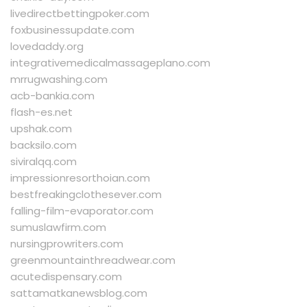
livedirectbettingpoker.com
foxbusinessupdate.com
lovedaddy.org
integrativemedicalmassageplano.com
mrrugwashing.com
acb-bankia.com
flash-es.net
upshak.com
backsilo.com
siviralqq.com
impressionresorthoian.com
bestfreakingclothesever.com
falling-film-evaporator.com
sumuslawfirm.com
nursingprowriters.com
greenmountainthreadwear.com
acutedispensary.com
sattamatkanewsblog.com