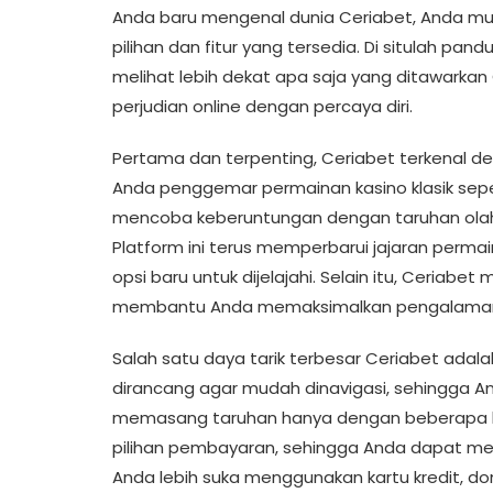
Anda baru mengenal dunia Ceriabet, Anda m
pilihan dan fitur yang tersedia. Di situlah pandu
melihat lebih dekat apa saja yang ditawarkan 
perjudian online dengan percaya diri.
Pertama dan terpenting, Ceriabet terkenal d
Anda penggemar permainan kasino klasik sepert
mencoba keberuntungan dengan taruhan olahr
Platform ini terus memperbarui jajaran perma
opsi baru untuk dijelajahi. Selain itu, Ceria
membantu Anda memaksimalkan pengalaman 
Salah satu daya tarik terbesar Ceriabet ada
dirancang agar mudah dinavigasi, sehingga 
memasang taruhan hanya dengan beberapa kl
pilihan pembayaran, sehingga Anda dapat m
Anda lebih suka menggunakan kartu kredit, dom