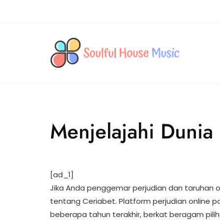
Skip
to
content
Menjelajahi Dunia
[ad_1]
Jika Anda penggemar perjudian dan taruhan 
tentang Ceriabet. Platform perjudian online 
beberapa tahun terakhir, berkat beragam pili