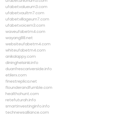
ufabetunionum3.com
ufabetvalueum3.com
ufabetvaultm7.com
ufabetvillageum7.com
ufabetvoicem3.com
waveufabetm4.com
wayang88.net
websiteufabetm4.com
whiteufabetm4.com
anikalappy.com
dininghelsinki.info
duanfrescariverside.info
etilerx.com
finestreplica.net
flounderandfumble.com
healthohunt.com
retefuturah.info
smartinvestinginfo.info
technewsalliance.com