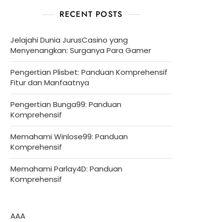
RECENT POSTS
Jelajahi Dunia JurusCasino yang
Menyenangkan: Surganya Para Gamer
Pengertian Plisbet: Panduan Komprehensif
Fitur dan Manfaatnya
Pengertian Bunga99: Panduan
Komprehensif
Memahami Winlose99: Panduan
Komprehensif
Memahami Parlay4D: Panduan
Komprehensif
AAA