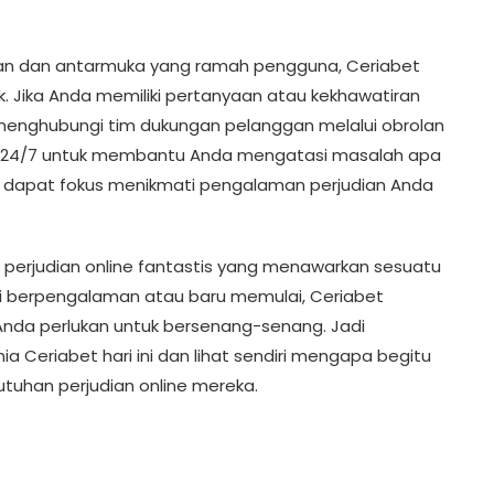
kan dan antarmuka yang ramah pengguna, Ceriabet
 Jika Anda memiliki pertanyaan atau kekhawatiran
menghubungi tim dukungan pelanggan melalui obrolan
edia 24/7 untuk membantu Anda mengatasi masalah apa
 dapat fokus menikmati pengalaman perjudian Anda
 perjudian online fantastis yang menawarkan sesuatu
di berpengalaman atau baru memulai, Ceriabet
 Anda perlukan untuk bersenang-senang. Jadi
 Ceriabet hari ini dan lihat sendiri mengapa begitu
utuhan perjudian online mereka.