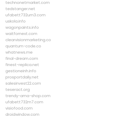
technonetmarket.com
tedstanger.net
ufabett732um3.com
uskola.info
wagonpaints.info
waitfornext.com
clearvisionmarketing.co
quantum-code.co
whatnews.me
final-dream.com
finest-replica.net
gestioneinh.info
prosportdaily.net
salesinvest22.com
teseract.org
trendy-ama-shop.com
ufabett732m7.com
visiofood.com
droidwindow.com