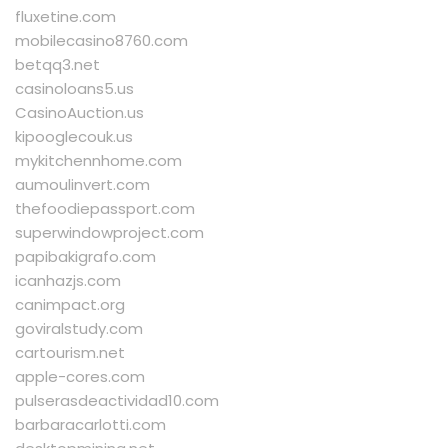
fluxetine.com
mobilecasino8760.com
betqq3.net
casinoloans5.us
CasinoAuction.us
kipooglecouk.us
mykitchennhome.com
aumoulinvert.com
thefoodiepassport.com
superwindowproject.com
papibakigrafo.com
icanhazjs.com
canimpact.org
goviralstudy.com
cartourism.net
apple-cores.com
pulserasdeactividad10.com
barbaracarlotti.com