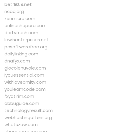
betflik09.net
ncaq.org
xenmicro.com
onlineshopera.com
dartyfresh.com
lewisenterprises.net
pcsoftwarefree.org
dailylinking.com
dnafyx.com
giocolenuvole.com
iyouessential.com
withloveamity.com
youlearncode.com
fxyatirim.com
abbuguide.com
technologyresult.com
webhostingoffers.org
whatszow.com
ehomeamerca.com