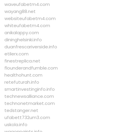
waveufabetm4.com
wayang88.net
websiteufabetm4.com
whiteufabetm4.com
anikalappy.com
dininghelsinki.info
duanfrescariverside.info
etilerx.com
finestreplica.net
flounderandfumble.com
healthohunt.com
retefuturah.info
smartinvestinginfo.info
technewsalliance.com
technonetmarket.com
tedstanger.net
ufabett732um3.com
uskola.info
wagonpaints.info