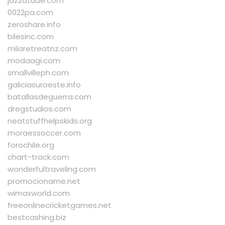
jazzatude.com
0022pa.com
zeroshare.info
bilesinc.com
milaretreatnz.com
modaagi.com
smallvilleph.com
galiciasuroeste.info
batallasdeguerra.com
dregstudios.com
neatstuffhelpskids.org
moraessoccer.com
forochile.org
chart-track.com
wonderfultraveling.com
promocioname.net
wimaxworld.com
freeonlinecricketgames.net
bestcashing.biz