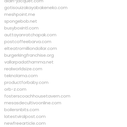
alain-jacquet.com
gotisouizakayabakeneko.com
meshpoint.me
spongebob.net
busyboxintl.com
auttayanratchapak.com
postcoffeebarva.com
elteatromilliondollar.com
burgerkingfranchise.org
vallarpadathamma.net
realworldsize.com
teknolama.com
productforbaby.com
orb-z.com
fosterscoachhousetavern.com
mesasdecultivoonline.com
boilersnbits.com
latestviralpost.com
newfreearticle.com