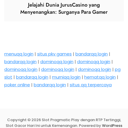
Jelajahi Dunia JurusCasino yang
Menyenangkan: Surganya Para Gamer
menuqq login
|
situs pkv games
|
bandarqq login
|
bandarqq login
|
dominoqq login
|
dominoqq login
|
dominoqq login
|
dominoqq login
|
dominoqq login
|
pg
slot
|
bandarqq login
|
murniqq login
|
hematqq login
|
poker online
|
bandarqq login
|
situs qq terpercaya
Copyright © 2026 Slot Pragmatic Play dengan RTP Tertinggi,
Slot Gacor Hari Ini untuk Kemenangan. Powered by
WordPress