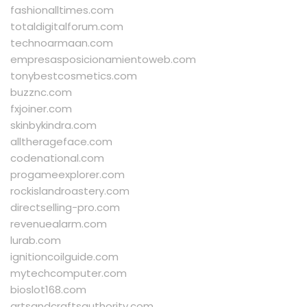
fashionalltimes.com
totaldigitalforum.com
technoarmaan.com
empresasposicionamientoweb.com
tonybestcosmetics.com
buzznc.com
fxjoiner.com
skinbykindra.com
alltherageface.com
codenational.com
progameexplorer.com
rockislandroastery.com
directselling-pro.com
revenuealarm.com
lurab.com
ignitioncoilguide.com
mytechcomputer.com
bioslot168.com
artsandcraftsauthority.com