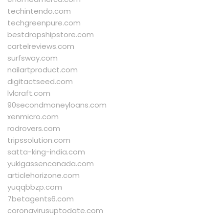
techintendo.com
techgreenpure.com
bestdropshipstore.com
cartelreviews.com
surfsway.com
nailartproduct.com
digitactseed.com
lvlcraft.com
90secondmoneyloans.com
xenmicro.com
rodrovers.com
tripssolution.com
satta-king-india.com
yukigassencanada.com
articlehorizone.com
yuqqbbzp.com
7betagents6.com
coronavirusuptodate.com