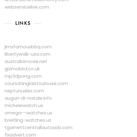
webservicelive.com
LINKS
jimsfamousbbq.com
libertywalk-usa.com
australiamovie.net
gizmobird.co.uk
mp3djsong.com
coursdanglaistoulouse.com
neptunuslex.com
auguri-di-natale.info
michelewatch.us
omega--watches.us
breitling-watches.us
tgarnettcentrallautoads.com
fixadvert.com