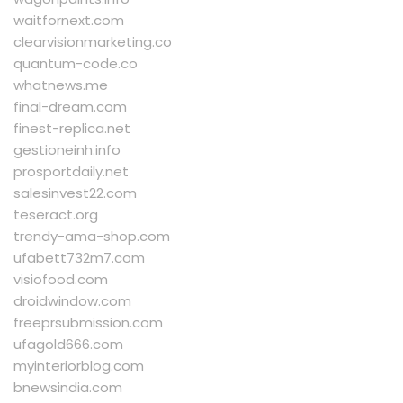
waitfornext.com
clearvisionmarketing.co
quantum-code.co
whatnews.me
final-dream.com
finest-replica.net
gestioneinh.info
prosportdaily.net
salesinvest22.com
teseract.org
trendy-ama-shop.com
ufabett732m7.com
visiofood.com
droidwindow.com
freeprsubmission.com
ufagold666.com
myinteriorblog.com
bnewsindia.com