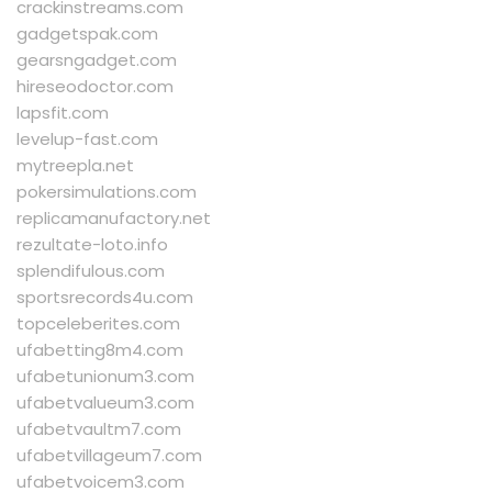
crackinstreams.com
gadgetspak.com
gearsngadget.com
hireseodoctor.com
lapsfit.com
levelup-fast.com
mytreepla.net
pokersimulations.com
replicamanufactory.net
rezultate-loto.info
splendifulous.com
sportsrecords4u.com
topceleberites.com
ufabetting8m4.com
ufabetunionum3.com
ufabetvalueum3.com
ufabetvaultm7.com
ufabetvillageum7.com
ufabetvoicem3.com