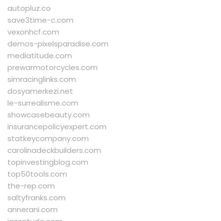
autopluz.co
save3time-c.com
vexonhcf.com
demos-pixelsparadise.com
mediatitude.com
prewarmotorcycles.com
simracinglinks.com
dosyamerkezi.net
le-surrealisme.com
showcasebeauty.com
insurancepolicyexpert.com
statkeycompany.com
carolinadeckbuilders.com
topinvestingblog.com
top50tools.com
the-rep.com
saltyfranks.com
annerani.com