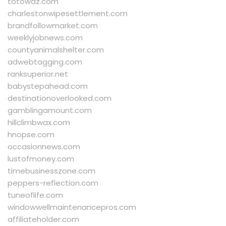
totowaz.com
charlestonwipesettlement.com
brandfollowmarket.com
weeklyjobnews.com
countyanimalshelter.com
adwebtagging.com
ranksuperior.net
babystepahead.com
destinationoverlooked.com
gamblingamount.com
hillclimbwax.com
hnopse.com
occasionnews.com
lustofmoney.com
timebusinesszone.com
peppers-reflection.com
tuneoflife.com
windowwellmaintenancepros.com
affiliateholder.com