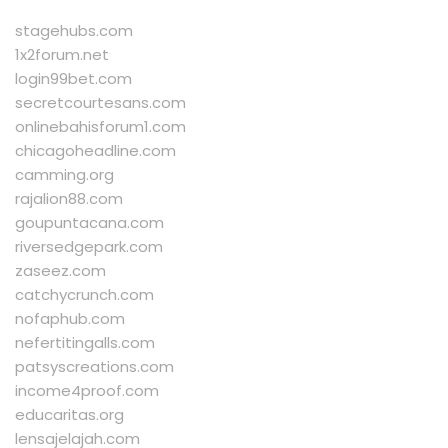
stagehubs.com
1x2forum.net
login99bet.com
secretcourtesans.com
onlinebahisforum1.com
chicagoheadline.com
camming.org
rajalion88.com
goupuntacana.com
riversedgepark.com
zaseez.com
catchycrunch.com
nofaphub.com
nefertitingalls.com
patsyscreations.com
income4proof.com
educaritas.org
lensajelajah.com