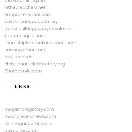
desktopmining.net
inthebleachers.net
lexapro-rx-store.com
buyskincareproducts.org
frenchbulldogpuppyforsale.net
kogamasquid.com
themultiplicationtablechart.com
casinoglamour.org
dextercoin.io
christianarticledirectory.org
5homestyle.com
LINKS
mygamblingstory.com
majalahwekonews.com
2017hoganoutlet.com
pelmanec.com