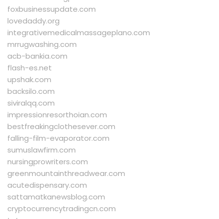
foxbusinessupdate.com
lovedaddy.org
integrativemedicalmassageplano.com
mrrugwashing.com
acb-bankia.com
flash-es.net
upshak.com
backsilo.com
siviralqq.com
impressionresorthoian.com
bestfreakingclothesever.com
falling-film-evaporator.com
sumuslawfirm.com
nursingprowriters.com
greenmountainthreadwear.com
acutedispensary.com
sattamatkanewsblog.com
cryptocurrencytradingcn.com