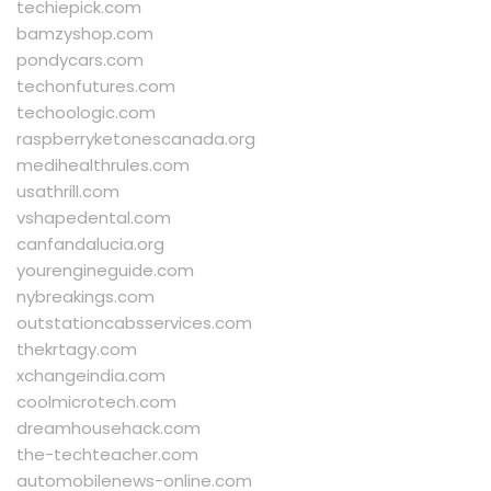
techiepick.com
bamzyshop.com
pondycars.com
techonfutures.com
techoologic.com
raspberryketonescanada.org
medihealthrules.com
usathrill.com
vshapedental.com
canfandalucia.org
yourengineguide.com
nybreakings.com
outstationcabsservices.com
thekrtagy.com
xchangeindia.com
coolmicrotech.com
dreamhousehack.com
the-techteacher.com
automobilenews-online.com