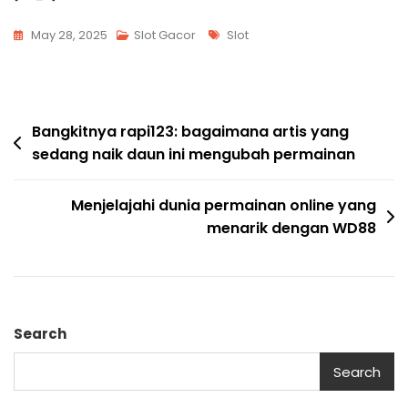
Tags
May 28, 2025
Slot Gacor
Slot
Post
Bangkitnya rapi123: bagaimana artis yang
sedang naik daun ini mengubah permainan
navigation
Menjelajahi dunia permainan online yang
menarik dengan WD88
Search
Search