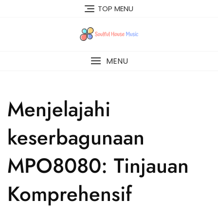
Skip
TOP MENU
to
content
MENU
Menjelajahi
keserbagunaan
MPO8080: Tinjauan
Komprehensif