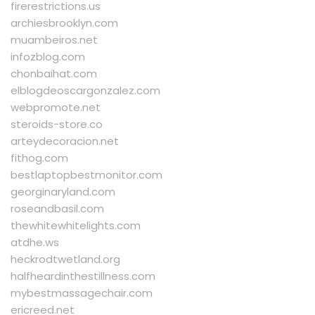
firerestrictions.us
archiesbrooklyn.com
muambeiros.net
infozblog.com
chonbaihat.com
elblogdeoscargonzalez.com
webpromote.net
steroids-store.co
arteydecoracion.net
fithog.com
bestlaptopbestmonitor.com
georginaryland.com
roseandbasil.com
thewhitewhitelights.com
atdhe.ws
heckrodtwetland.org
halfheardinthestillness.com
mybestmassagechair.com
ericreed.net