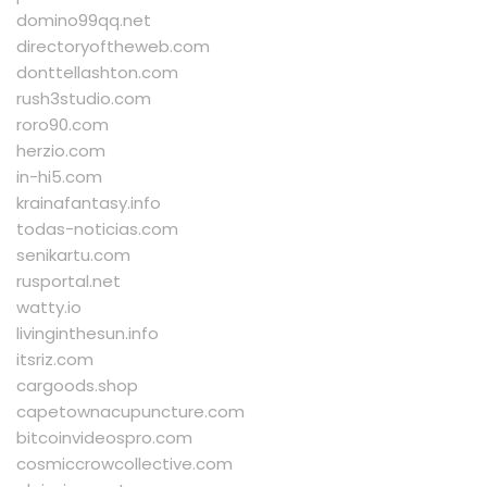
domino99qq.net
directoryoftheweb.com
donttellashton.com
rush3studio.com
roro90.com
herzio.com
in-hi5.com
krainafantasy.info
todas-noticias.com
senikartu.com
rusportal.net
watty.io
livinginthesun.info
itsriz.com
cargoods.shop
capetownacupuncture.com
bitcoinvideospro.com
cosmiccrowcollective.com