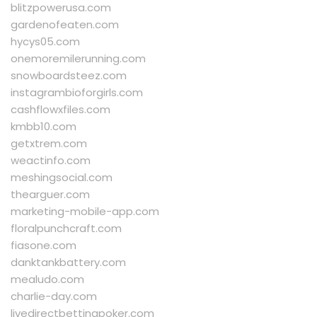
blitzpowerusa.com
gardenofeaten.com
hycys05.com
onemoremilerunning.com
snowboardsteez.com
instagrambioforgirls.com
cashflowxfiles.com
kmbb10.com
getxtrem.com
weactinfo.com
meshingsocial.com
thearguer.com
marketing-mobile-app.com
floralpunchcraft.com
fiasone.com
danktankbattery.com
mealudo.com
charlie-day.com
livedirectbettingpoker.com