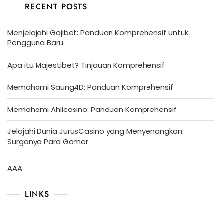
RECENT POSTS
Menjelajahi Gajibet: Panduan Komprehensif untuk
Pengguna Baru
Apa itu Majestibet? Tinjauan Komprehensif
Memahami Saung4D: Panduan Komprehensif
Memahami Ahlicasino: Panduan Komprehensif
Jelajahi Dunia JurusCasino yang Menyenangkan:
Surganya Para Gamer
AAA
LINKS