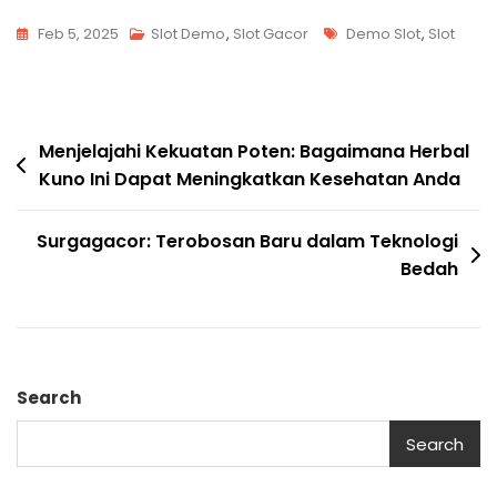
Tags
Feb 5, 2025
Slot Demo
,
Slot Gacor
Demo Slot
,
Slot
Post
Menjelajahi Kekuatan Poten: Bagaimana Herbal
Kuno Ini Dapat Meningkatkan Kesehatan Anda
navigation
Surgagacor: Terobosan Baru dalam Teknologi
Bedah
Search
Search