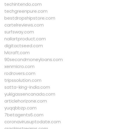
techintendo.com
techgreenpure.com
bestdropshipstore.com
cartelreviews.com
surfsway.com
nailartproduct.com
digitactseed.com
lvlcraft.com
90secondmoneyloans.com
xenmicro.com
rodrovers.com
tripssolution.com
satta-king-india.com
yukigassencanada.com
articlehorizone.com
yuqqbbzp.com
7betagents6.com
coronavirusuptodate.com
crackinstreams.com