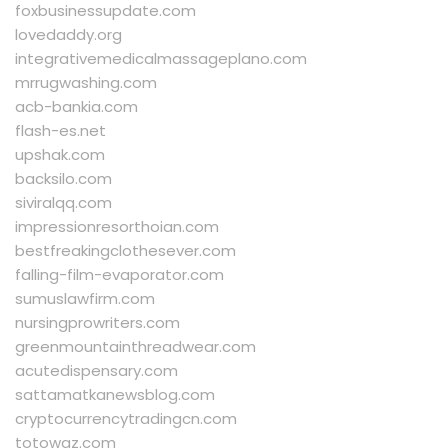
foxbusinessupdate.com
lovedaddy.org
integrativemedicalmassageplano.com
mrrugwashing.com
acb-bankia.com
flash-es.net
upshak.com
backsilo.com
siviralqq.com
impressionresorthoian.com
bestfreakingclothesever.com
falling-film-evaporator.com
sumuslawfirm.com
nursingprowriters.com
greenmountainthreadwear.com
acutedispensary.com
sattamatkanewsblog.com
cryptocurrencytradingcn.com
totowaz.com