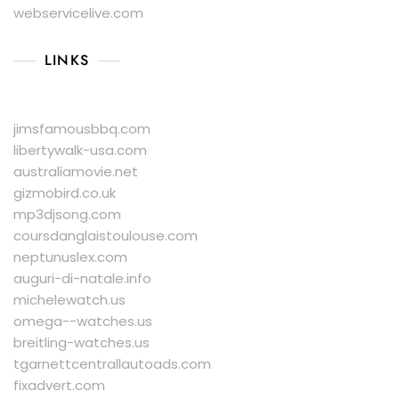
webservicelive.com
LINKS
jimsfamousbbq.com
libertywalk-usa.com
australiamovie.net
gizmobird.co.uk
mp3djsong.com
coursdanglaistoulouse.com
neptunuslex.com
auguri-di-natale.info
michelewatch.us
omega--watches.us
breitling-watches.us
tgarnettcentrallautoads.com
fixadvert.com