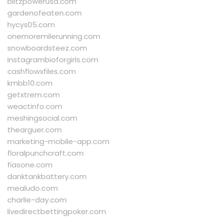
blitzpowerusa.com
gardenofeaten.com
hycys05.com
onemoremilerunning.com
snowboardsteez.com
instagrambioforgirls.com
cashflowxfiles.com
kmbb10.com
getxtrem.com
weactinfo.com
meshingsocial.com
thearguer.com
marketing-mobile-app.com
floralpunchcraft.com
fiasone.com
danktankbattery.com
mealudo.com
charlie-day.com
livedirectbettingpoker.com