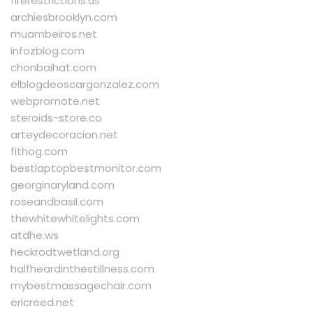
firerestrictions.us
archiesbrooklyn.com
muambeiros.net
infozblog.com
chonbaihat.com
elblogdeoscargonzalez.com
webpromote.net
steroids-store.co
arteydecoracion.net
fithog.com
bestlaptopbestmonitor.com
georginaryland.com
roseandbasil.com
thewhitewhitelights.com
atdhe.ws
heckrodtwetland.org
halfheardinthestillness.com
mybestmassagechair.com
ericreed.net