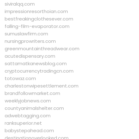
siviralqq.com
impressionresorthoian.com
bestfreakingclothesever.com
falling-film-evaporator.com
sumuslawfirm.com
nursingprowriters.com
greenmountainthreadwear.com
acutedispensary.com
sattamatkanewsblog.com
cryptocurrencytradingcn.com
totowaz.com
charlestonwipesettlement.com
brandfollowmarket.com
weeklyjobnews.com
countyanimalshelter.com
adwebtagging.com
ranksuperior.net
babystepahead.com
destinationoverlooked.com