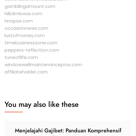
gamblingamount.com
hillclimbwax.com
hnopse.com
occasionnews.com
lustofmoney.com
timebusinesszone.com
peppers-reflection.com
tuneoflife.com
windowwellmaintenancepros.com
affiliateholder.com
You may also like these
Menjelajahi Gajibet: Panduan Komprehensif