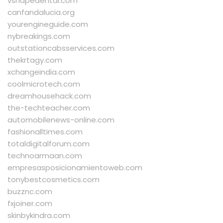
vshapedental.com
canfandalucia.org
yourengineguide.com
nybreakings.com
outstationcabsservices.com
thekrtagy.com
xchangeindia.com
coolmicrotech.com
dreamhousehack.com
the-techteacher.com
automobilenews-online.com
fashionalltimes.com
totaldigitalforum.com
technoarmaan.com
empresasposicionamientoweb.com
tonybestcosmetics.com
buzznc.com
fxjoiner.com
skinbykindra.com