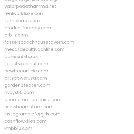
vallarpadathamma.net
realworldsize.com
teknolama.com
productforbaby.com
orb-z.com
fosterscoachhousetavern.com
mesasdecultivoonline.com
boilersnbits.com
latestviralpost.com
newfreearticle.com
blitzpowerusa.com
gardenofeaten.com
hycys05.com
onemoremilerunning.com
snowboardsteez.com
instagrambioforgirls.com
cashflowxfiles.com
kmbb10.com