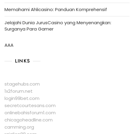
Memahami Ahlicasino: Panduan Komprehensif
Jelajahi Dunia JurusCasino yang Menyenangkan:
Surganya Para Gamer
AAA
LINKS
stagehubs.com
1x2forum.net
login99bet.com
secretcourtesans.com
onlinebahisforum1.com
chicagoheadline.com
camming.org