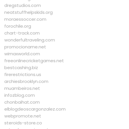
dregstudios.com
neatstuffhelpskids.org
moraessoccer.com
forochile.org
chart-track.com
wonderfultraveling.com
promocioname.net
wimaxworld.com
freeonlinecricketgames.net
bestcashing.biz
firerestrictions.us
archiesbrooklyn.com
muambeiros.net
infozblog.com
chonbaihat.com
elblogdeoscargonzalez.com
webpromote.net
steroids-store.co