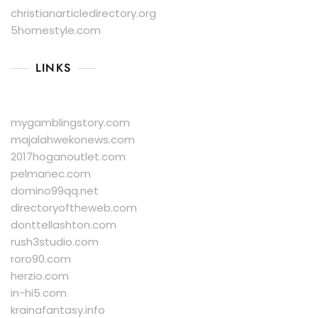
christianarticledirectory.org
5homestyle.com
LINKS
mygamblingstory.com
majalahwekonews.com
2017hoganoutlet.com
pelmanec.com
domino99qq.net
directoryoftheweb.com
donttellashton.com
rush3studio.com
roro90.com
herzio.com
in-hi5.com
krainafantasy.info