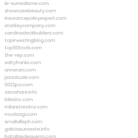
le-surrealisme.com
showcasebeauty.com
insurancepolicyexpert.com
statkeycompany.com
carolinadeckbuilders.com
topinvestingblog.com
top50tools.com
the-rep.com
saltyfranks.com
annerani.com
jazzatude.com
0022pa.com
zeroshare.info
bilesinc.com
milaretreatnz.com
modaagi.com
smallvilleph.com
galiciasuroeste.info
batallasdeguerra.com