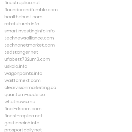
finestreplica.net
flounderandfumble.com
healthohunt.com
retefuturah.info
smartinvestinginfo.info
technewsalliance.com
technonetmarket.com
tedstanger.net
ufabett732um3.com
uskola.info
wagonpaints.info
waitfornext.com
clearvisionmarketing.co
quantum-code.co
whatnews.me
final-dream.com
finest-replica.net
gestioneinh.info
prosportdaily.net