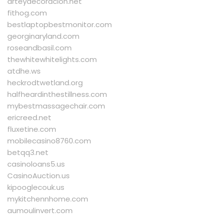
arteydecoracion.net
fithog.com
bestlaptopbestmonitor.com
georginaryland.com
roseandbasil.com
thewhitewhitelights.com
atdhe.ws
heckrodtwetland.org
halfheardinthestillness.com
mybestmassagechair.com
ericreed.net
fluxetine.com
mobilecasino8760.com
betqq3.net
casinoloans5.us
CasinoAuction.us
kipooglecouk.us
mykitchennhome.com
aumoulinvert.com