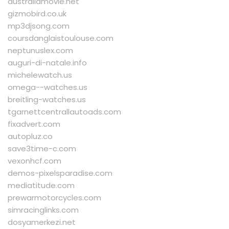
australiamovie.net
gizmobird.co.uk
mp3djsong.com
coursdanglaistoulouse.com
neptunuslex.com
auguri-di-natale.info
michelewatch.us
omega--watches.us
breitling-watches.us
tgarnettcentrallautoads.com
fixadvert.com
autopluz.co
save3time-c.com
vexonhcf.com
demos-pixelsparadise.com
mediatitude.com
prewarmotorcycles.com
simracinglinks.com
dosyamerkezi.net