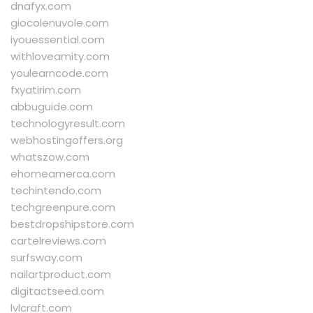
dnafyx.com
giocolenuvole.com
iyouessential.com
withloveamity.com
youlearncode.com
fxyatirim.com
abbuguide.com
technologyresult.com
webhostingoffers.org
whatszow.com
ehomeamerca.com
techintendo.com
techgreenpure.com
bestdropshipstore.com
cartelreviews.com
surfsway.com
nailartproduct.com
digitactseed.com
lvlcraft.com