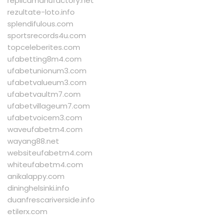
replicamanufactory.net
rezultate-loto.info
splendifulous.com
sportsrecords4u.com
topceleberites.com
ufabetting8m4.com
ufabetunionum3.com
ufabetvalueum3.com
ufabetvaultm7.com
ufabetvillageum7.com
ufabetvoicem3.com
waveufabetm4.com
wayang88.net
websiteufabetm4.com
whiteufabetm4.com
anikalappy.com
dininghelsinki.info
duanfrescariverside.info
etilerx.com