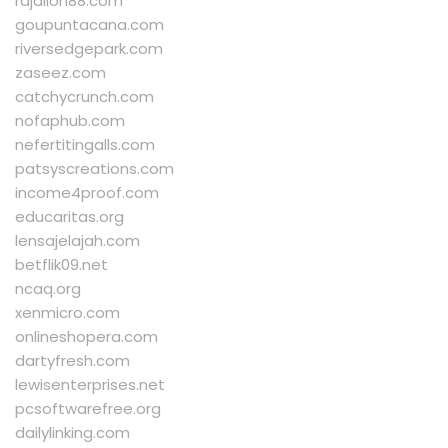
rajalion88.com
goupuntacana.com
riversedgepark.com
zaseez.com
catchycrunch.com
nofaphub.com
nefertitingalls.com
patsyscreations.com
income4proof.com
educaritas.org
lensajelajah.com
betflik09.net
ncaq.org
xenmicro.com
onlineshopera.com
dartyfresh.com
lewisenterprises.net
pcsoftwarefree.org
dailylinking.com