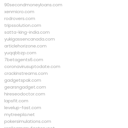
90secondmoneyloans.com
xenmicro.com
rodrovers.com
tripssolution.com
satta-king-india.com
yukigassencanada.com
articlehorizone.com
yuqqbbzp.com
7betagents6.com
coronavirusuptodate.com
crackinstreams.com
gadgetspak.com
gearsngadget.com
hireseodoctor.com
lapsfit.com
levelup-fast.com
mytreepla.net
pokersimulations.com