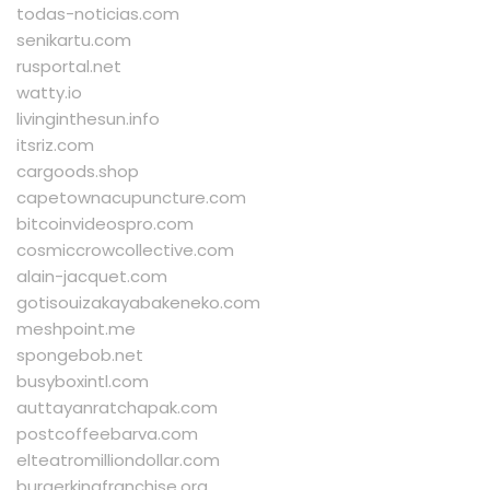
todas-noticias.com
senikartu.com
rusportal.net
watty.io
livinginthesun.info
itsriz.com
cargoods.shop
capetownacupuncture.com
bitcoinvideospro.com
cosmiccrowcollective.com
alain-jacquet.com
gotisouizakayabakeneko.com
meshpoint.me
spongebob.net
busyboxintl.com
auttayanratchapak.com
postcoffeebarva.com
elteatromilliondollar.com
burgerkingfranchise.org