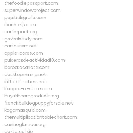
thefoodiepassport.com
superwindowproject.com
papibakigrafo.com
icanhazjs.com
canimpact.org
goviralstudy.com
cartourism.net
apple-cores.com
pulserasdeactividad10.com
barbaracarlotti.com
desktopmining.net
inthebleachers.net
lexapro-rx-store.com
buyskincareproducts.org
frenchbulldogpuppyforsale.net
kogamasquid.com
themultiplicationtablechart.com
casinoglamour.org
dextercoin.io