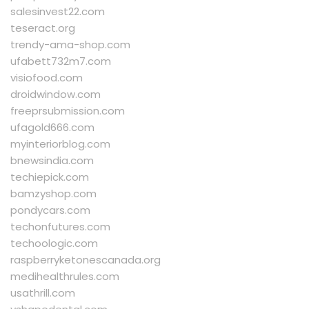
salesinvest22.com
teseract.org
trendy-ama-shop.com
ufabett732m7.com
visiofood.com
droidwindow.com
freeprsubmission.com
ufagold666.com
myinteriorblog.com
bnewsindia.com
techiepick.com
bamzyshop.com
pondycars.com
techonfutures.com
techoologic.com
raspberryketonescanada.org
medihealthrules.com
usathrill.com