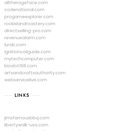
alltherageface.com
codenational.com
progameexplorer.com
rockislandroastery.com
directselling-pro.com
revenuealarm.com
lurab.com
ignitioncoilguide.com
mytechcomputer.com
bioslot168.com
artsandcraftsauthority.com
webservicelive.com
LINKS
jimsfamousbbq.com
libertywalk-usa.com