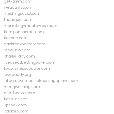
getxtrem.com
weactinfo.com
meshingsocial.com
thearguer.com
marketing-mobile-app.com
floralpunchcraft.com
fiasone.com
danktankbattery.com
mealudo.com
charlie-day.com
livedirectbettingpoker.com
foxbusinessupdate.com
lovedaddy.org
integrativemedicalmassageplano.com
mrrugwashing.com
acb-bankia.com
flash-es.net
upshak.com
backsilo.com