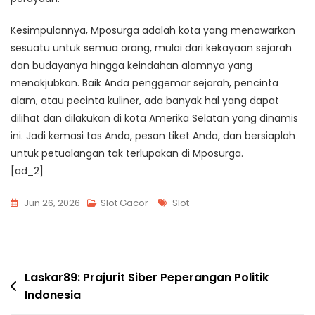
Kesimpulannya, Mposurga adalah kota yang menawarkan
sesuatu untuk semua orang, mulai dari kekayaan sejarah
dan budayanya hingga keindahan alamnya yang
menakjubkan. Baik Anda penggemar sejarah, pencinta
alam, atau pecinta kuliner, ada banyak hal yang dapat
dilihat dan dilakukan di kota Amerika Selatan yang dinamis
ini. Jadi kemasi tas Anda, pesan tiket Anda, dan bersiaplah
untuk petualangan tak terlupakan di Mposurga.
[ad_2]
Tags
Jun 26, 2026
Slot Gacor
Slot
Post
Laskar89: Prajurit Siber Peperangan Politik
Indonesia
navigation