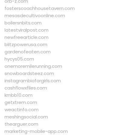
orb-z.com
fosterscoachhousetavern.com
mesasdecultivoonline.com
boilersnbits.com
latestviralpost.com
newfreearticle.com
blitzpowerusa.com
gardenofeaten.com
hycys05.com
onemoremilerunning.com
snowboardsteez.com
instagrambioforgirls.com
cashflowxfiles.com
kmbb10.com
getxtrem.com
weactinfo.com
meshingsocial.com
thearguer.com
marketing-mobile-app.com