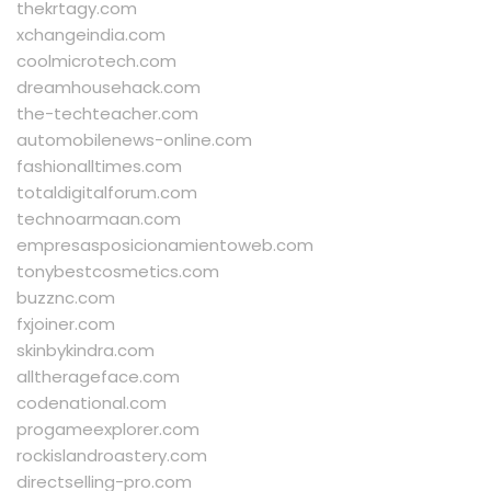
thekrtagy.com
xchangeindia.com
coolmicrotech.com
dreamhousehack.com
the-techteacher.com
automobilenews-online.com
fashionalltimes.com
totaldigitalforum.com
technoarmaan.com
empresasposicionamientoweb.com
tonybestcosmetics.com
buzznc.com
fxjoiner.com
skinbykindra.com
alltherageface.com
codenational.com
progameexplorer.com
rockislandroastery.com
directselling-pro.com