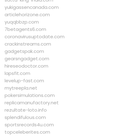
yukigassencanada.com
articlehorizone.com
yuqqbbzp.com
7betagents6.com
coronavirusuptodate.com
crackinstreams.com
gadgetspak.com
gearsngadget.com
hireseodoctor.com
lapsfit.com
levelup-fast.com
mytreepla.net
pokersimulations.com
replicamanufactory.net
rezultate-loto.info
splendifulous.com
sportsrecords4u.com
topceleberites.com