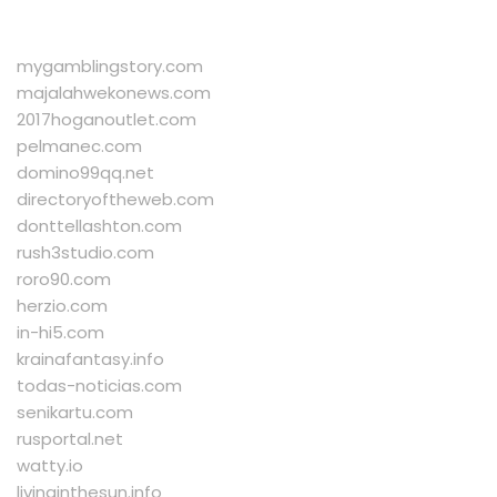
mygamblingstory.com
majalahwekonews.com
2017hoganoutlet.com
pelmanec.com
domino99qq.net
directoryoftheweb.com
donttellashton.com
rush3studio.com
roro90.com
herzio.com
in-hi5.com
krainafantasy.info
todas-noticias.com
senikartu.com
rusportal.net
watty.io
livinginthesun.info