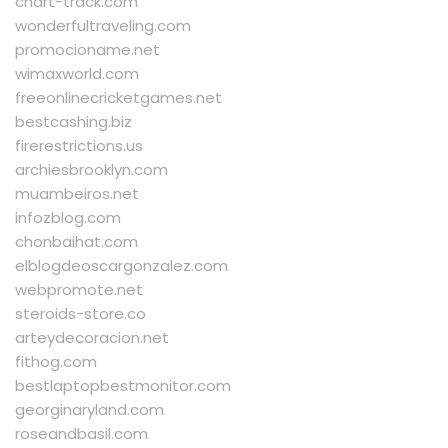
chart-track.com
wonderfultraveling.com
promocioname.net
wimaxworld.com
freeonlinecricketgames.net
bestcashing.biz
firerestrictions.us
archiesbrooklyn.com
muambeiros.net
infozblog.com
chonbaihat.com
elblogdeoscargonzalez.com
webpromote.net
steroids-store.co
arteydecoracion.net
fithog.com
bestlaptopbestmonitor.com
georginaryland.com
roseandbasil.com