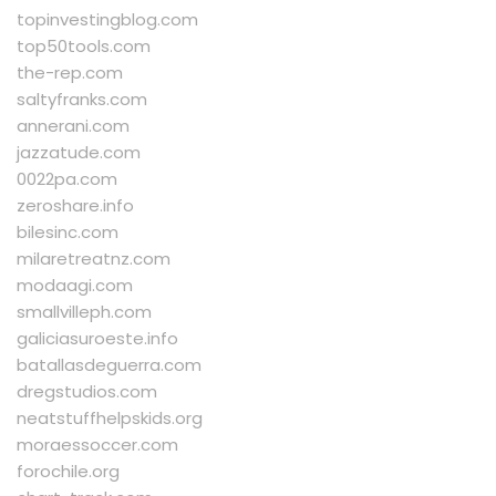
topinvestingblog.com
top50tools.com
the-rep.com
saltyfranks.com
annerani.com
jazzatude.com
0022pa.com
zeroshare.info
bilesinc.com
milaretreatnz.com
modaagi.com
smallvilleph.com
galiciasuroeste.info
batallasdeguerra.com
dregstudios.com
neatstuffhelpskids.org
moraessoccer.com
forochile.org