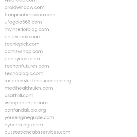
droidwindow.com
freeprsubmission.com
ufagold666.com
myinteriorblog.com
bnewsindia.com
techiepick.com
bamzyshop.com
pondycars.com
techonfutures.com
techoologic.com
raspberryketonescanada.org
medihealthrules.com
usathrill.com
vshapedental.com
canfandalucia.org
yourengineguide.com
nybreakings.com
outstationcabsservices.com