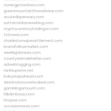
nursingprowriters.com
greenmountainthreadwear.com
acutedispensary.com
sattamatkanewsblog.com
cryptocurrencytradingcn.com
totowaz.com
charlestonwipesettlement.com
brandfollowmarket.com
weeklyjobnews.com
countyanimalshelter.com
adwebtagging.com
ranksuperior.net
babystepahead.com
destinationoverlooked.com
gamblingamount.com
hillclimbwax.com
hnopse.com
occasionnews.com