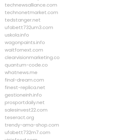
technewsalliance.com
technonetmarket.com
tedstanger.net
ufabett732um3.com
uskola.info
wagonpaints.info
waitfornext.com
clearvisionmarketing.co
quantum-code.co
whatnews.me
final-dream.com
finest-replica.net
gestioneinh.info
prosportdaily.net
salesinvest22.com
teseract.org
trendy-ama-shop.com
ufabett732m7.com
visiofood.com