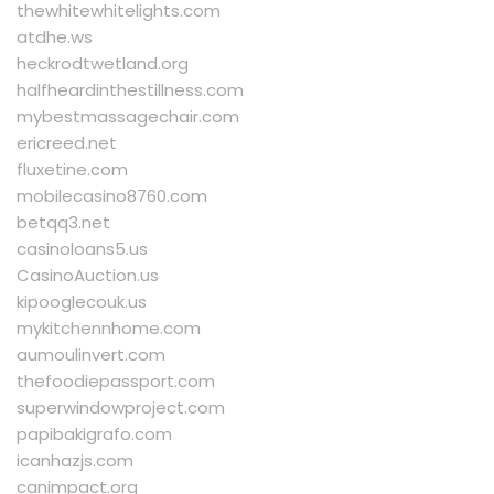
thewhitewhitelights.com
atdhe.ws
heckrodtwetland.org
halfheardinthestillness.com
mybestmassagechair.com
ericreed.net
fluxetine.com
mobilecasino8760.com
betqq3.net
casinoloans5.us
CasinoAuction.us
kipooglecouk.us
mykitchennhome.com
aumoulinvert.com
thefoodiepassport.com
superwindowproject.com
papibakigrafo.com
icanhazjs.com
canimpact.org