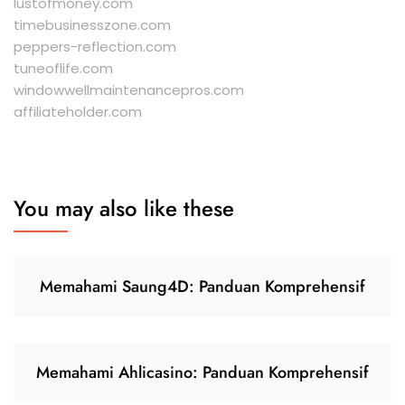
lustofmoney.com
timebusinesszone.com
peppers-reflection.com
tuneoflife.com
windowwellmaintenancepros.com
affiliateholder.com
You may also like these
Memahami Saung4D: Panduan Komprehensif
Memahami Ahlicasino: Panduan Komprehensif