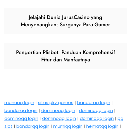
Jelajahi Dunia JurusCasino yang
Menyenangkan: Surganya Para Gamer
Pengertian Plisbet: Panduan Komprehensif
Fitur dan Manfaatnya
menuqq login
|
situs pkv games
|
bandarqq login
|
bandarqq login
|
dominoqq login
|
dominoqq login
|
dominoqq login
|
dominoqq login
|
dominoqq login
|
pg
slot
|
bandarqq login
|
murniqq login
|
hematqq login
|