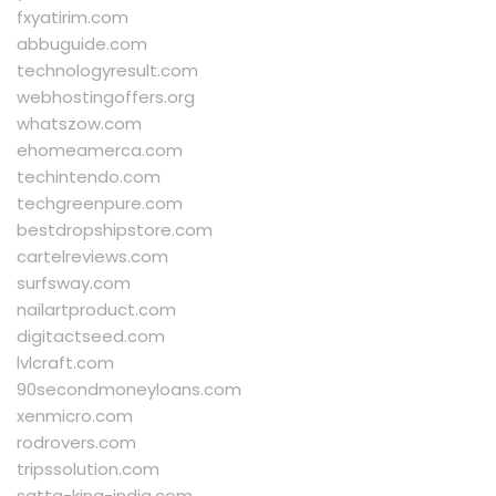
fxyatirim.com
abbuguide.com
technologyresult.com
webhostingoffers.org
whatszow.com
ehomeamerca.com
techintendo.com
techgreenpure.com
bestdropshipstore.com
cartelreviews.com
surfsway.com
nailartproduct.com
digitactseed.com
lvlcraft.com
90secondmoneyloans.com
xenmicro.com
rodrovers.com
tripssolution.com
satta-king-india.com