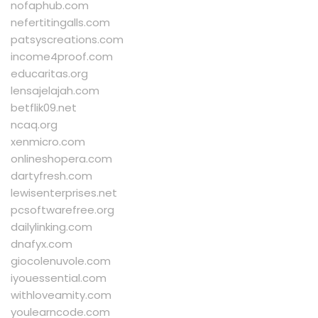
nofaphub.com
nefertitingalls.com
patsyscreations.com
income4proof.com
educaritas.org
lensajelajah.com
betflik09.net
ncaq.org
xenmicro.com
onlineshopera.com
dartyfresh.com
lewisenterprises.net
pcsoftwarefree.org
dailylinking.com
dnafyx.com
giocolenuvole.com
iyouessential.com
withloveamity.com
youlearncode.com