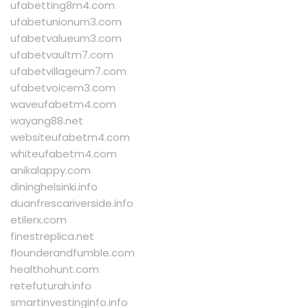
ufabetting8m4.com
ufabetunionum3.com
ufabetvalueum3.com
ufabetvaultm7.com
ufabetvillageum7.com
ufabetvoicem3.com
waveufabetm4.com
wayang88.net
websiteufabetm4.com
whiteufabetm4.com
anikalappy.com
dininghelsinki.info
duanfrescariverside.info
etilerx.com
finestreplica.net
flounderandfumble.com
healthohunt.com
retefuturah.info
smartinvestinginfo.info