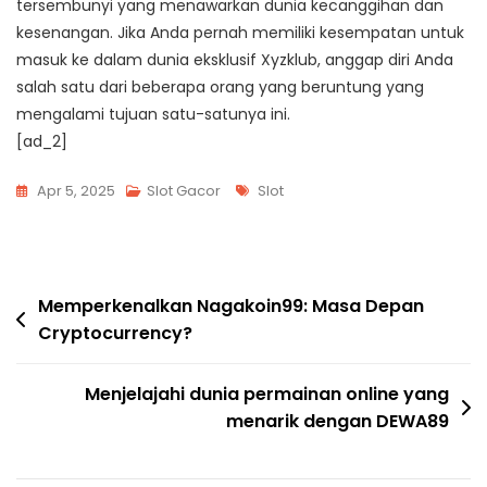
tersembunyi yang menawarkan dunia kecanggihan dan
kesenangan. Jika Anda pernah memiliki kesempatan untuk
masuk ke dalam dunia eksklusif Xyzklub, anggap diri Anda
salah satu dari beberapa orang yang beruntung yang
mengalami tujuan satu-satunya ini.
[ad_2]
Tags
Apr 5, 2025
Slot Gacor
Slot
Post
Memperkenalkan Nagakoin99: Masa Depan
Cryptocurrency?
navigation
Menjelajahi dunia permainan online yang
menarik dengan DEWA89