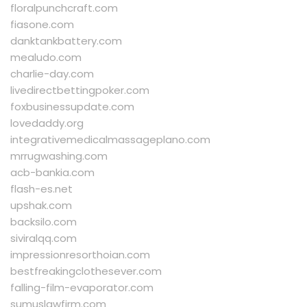
floralpunchcraft.com
fiasone.com
danktankbattery.com
mealudo.com
charlie-day.com
livedirectbettingpoker.com
foxbusinessupdate.com
lovedaddy.org
integrativemedicalmassageplano.com
mrrugwashing.com
acb-bankia.com
flash-es.net
upshak.com
backsilo.com
siviralqq.com
impressionresorthoian.com
bestfreakingclothesever.com
falling-film-evaporator.com
sumuslawfirm.com