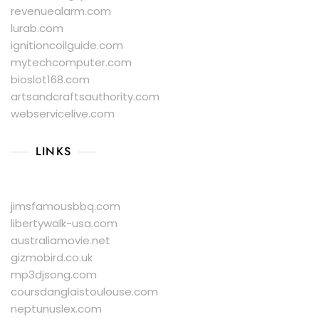
revenuealarm.com
lurab.com
ignitioncoilguide.com
mytechcomputer.com
bioslot168.com
artsandcraftsauthority.com
webservicelive.com
LINKS
jimsfamousbbq.com
libertywalk-usa.com
australiamovie.net
gizmobird.co.uk
mp3djsong.com
coursdanglaistoulouse.com
neptunuslex.com