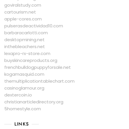
goviralstudy.com
cartourism.net
apple-cores.com
pulserasdeactividad10.com
barbaracarlotti.com
desktopmining.net
inthebleachers.net
lexapro-rx-store.com
buyskincareproducts.org
frenchbulldogpuppyforsale.net
kogamasquid.com
themultiplicationtablechart.com
casinoglamour.org
dextercoin.io
christianarticledirectory.org
5homestyle.com
LINKS