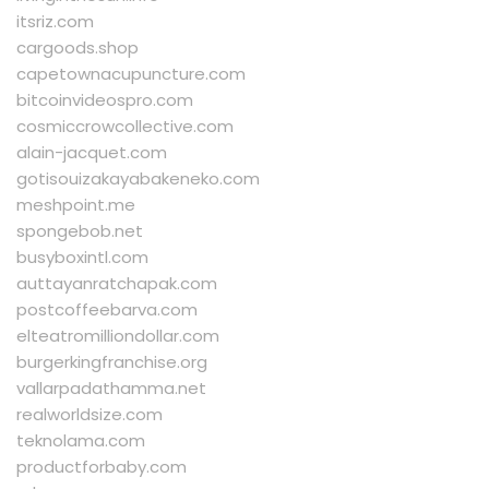
itsriz.com
cargoods.shop
capetownacupuncture.com
bitcoinvideospro.com
cosmiccrowcollective.com
alain-jacquet.com
gotisouizakayabakeneko.com
meshpoint.me
spongebob.net
busyboxintl.com
auttayanratchapak.com
postcoffeebarva.com
elteatromilliondollar.com
burgerkingfranchise.org
vallarpadathamma.net
realworldsize.com
teknolama.com
productforbaby.com