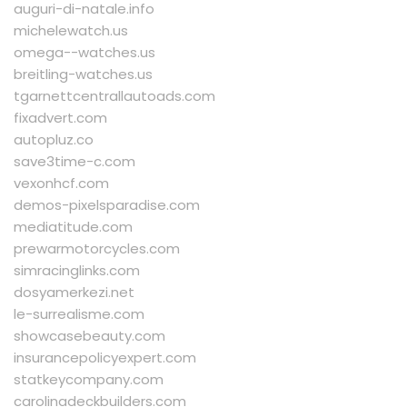
auguri-di-natale.info
michelewatch.us
omega--watches.us
breitling-watches.us
tgarnettcentrallautoads.com
fixadvert.com
autopluz.co
save3time-c.com
vexonhcf.com
demos-pixelsparadise.com
mediatitude.com
prewarmotorcycles.com
simracinglinks.com
dosyamerkezi.net
le-surrealisme.com
showcasebeauty.com
insurancepolicyexpert.com
statkeycompany.com
carolinadeckbuilders.com