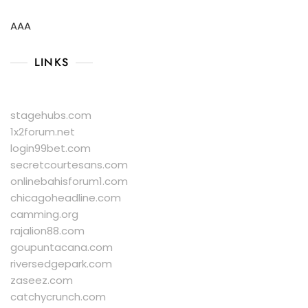
AAA
LINKS
stagehubs.com
1x2forum.net
login99bet.com
secretcourtesans.com
onlinebahisforum1.com
chicagoheadline.com
camming.org
rajalion88.com
goupuntacana.com
riversedgepark.com
zaseez.com
catchycrunch.com