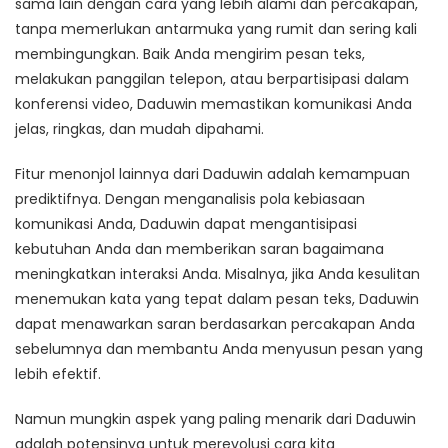
sama lain dengan cara yang lebih alami dan percakapan,
tanpa memerlukan antarmuka yang rumit dan sering kali
membingungkan. Baik Anda mengirim pesan teks,
melakukan panggilan telepon, atau berpartisipasi dalam
konferensi video, Daduwin memastikan komunikasi Anda
jelas, ringkas, dan mudah dipahami.
Fitur menonjol lainnya dari Daduwin adalah kemampuan
prediktifnya. Dengan menganalisis pola kebiasaan
komunikasi Anda, Daduwin dapat mengantisipasi
kebutuhan Anda dan memberikan saran bagaimana
meningkatkan interaksi Anda. Misalnya, jika Anda kesulitan
menemukan kata yang tepat dalam pesan teks, Daduwin
dapat menawarkan saran berdasarkan percakapan Anda
sebelumnya dan membantu Anda menyusun pesan yang
lebih efektif.
Namun mungkin aspek yang paling menarik dari Daduwin
adalah potensinya untuk merevolusi cara kita