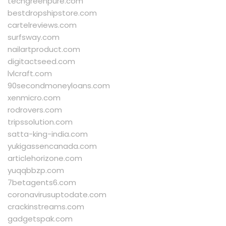
techgreenpure.com
bestdropshipstore.com
cartelreviews.com
surfsway.com
nailartproduct.com
digitactseed.com
lvlcraft.com
90secondmoneyloans.com
xenmicro.com
rodrovers.com
tripssolution.com
satta-king-india.com
yukigassencanada.com
articlehorizone.com
yuqqbbzp.com
7betagents6.com
coronavirusuptodate.com
crackinstreams.com
gadgetspak.com