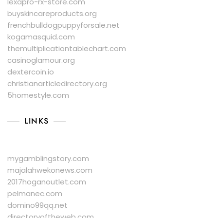
lexapro-rx-store.com
buyskincareproducts.org
frenchbulldogpuppyforsale.net
kogamasquid.com
themultiplicationtablechart.com
casinoglamour.org
dextercoin.io
christianarticledirectory.org
5homestyle.com
LINKS
mygamblingstory.com
majalahwekonews.com
2017hoganoutlet.com
pelmanec.com
domino99qq.net
directoryoftheweb.com