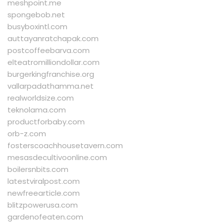
meshpoint.me
spongebob.net
busyboxintl.com
auttayanratchapak.com
postcoffeebarva.com
elteatromilliondollar.com
burgerkingfranchise.org
vallarpadathamma.net
realworldsize.com
teknolama.com
productforbaby.com
orb-z.com
fosterscoachhousetavern.com
mesasdecultivoonline.com
boilersnbits.com
latestviralpost.com
newfreearticle.com
blitzpowerusa.com
gardenofeaten.com