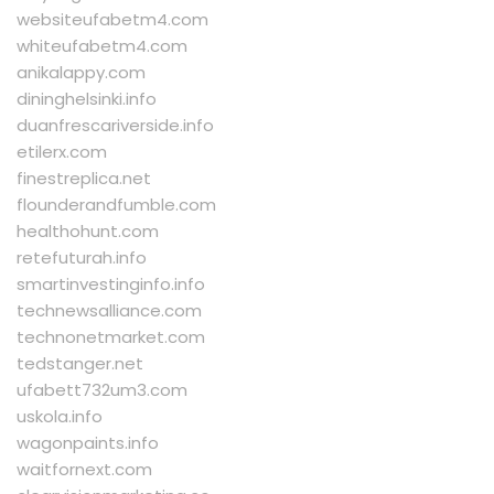
websiteufabetm4.com
whiteufabetm4.com
anikalappy.com
dininghelsinki.info
duanfrescariverside.info
etilerx.com
finestreplica.net
flounderandfumble.com
healthohunt.com
retefuturah.info
smartinvestinginfo.info
technewsalliance.com
technonetmarket.com
tedstanger.net
ufabett732um3.com
uskola.info
wagonpaints.info
waitfornext.com