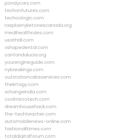
pondycars.com
techonfutures.com
techoologic.com
raspberryketonescanada.org
medihealthrules.com
usathrill.com
vshapedental.com
canfandalucia.org
yourengineguide.com
nybreakings.com
outstationcabsservices.com
thekrtagy.com
xchangeindia.com
coolmicrotech.com
dreamhousehack.com
the-techteacher.com
automobilenews-online.com
fashionalltimes.com
totaldigitalforum.com