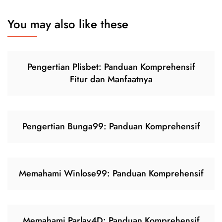
You may also like these
Pengertian Plisbet: Panduan Komprehensif
Fitur dan Manfaatnya
Pengertian Bunga99: Panduan Komprehensif
Memahami Winlose99: Panduan Komprehensif
Memahami Parlay4D: Panduan Komprehensif