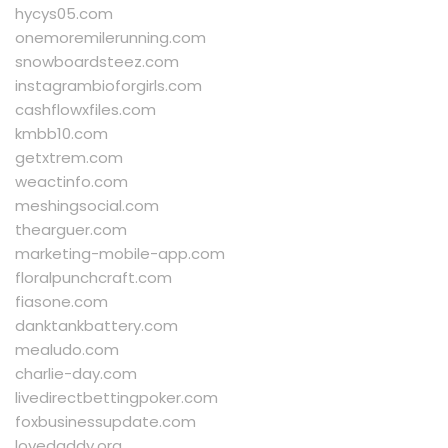
hycys05.com
onemoremilerunning.com
snowboardsteez.com
instagrambioforgirls.com
cashflowxfiles.com
kmbb10.com
getxtrem.com
weactinfo.com
meshingsocial.com
thearguer.com
marketing-mobile-app.com
floralpunchcraft.com
fiasone.com
danktankbattery.com
mealudo.com
charlie-day.com
livedirectbettingpoker.com
foxbusinessupdate.com
lovedaddy.org