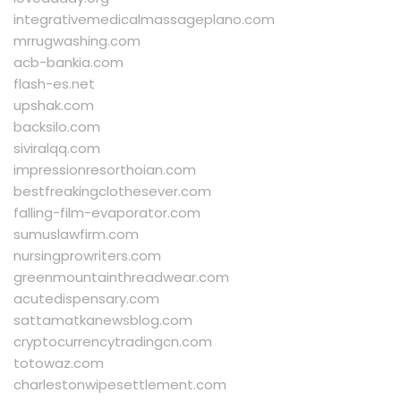
integrativemedicalmassageplano.com
mrrugwashing.com
acb-bankia.com
flash-es.net
upshak.com
backsilo.com
siviralqq.com
impressionresorthoian.com
bestfreakingclothesever.com
falling-film-evaporator.com
sumuslawfirm.com
nursingprowriters.com
greenmountainthreadwear.com
acutedispensary.com
sattamatkanewsblog.com
cryptocurrencytradingcn.com
totowaz.com
charlestonwipesettlement.com