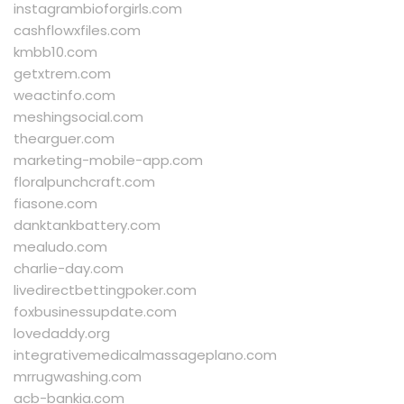
instagrambioforgirls.com
cashflowxfiles.com
kmbb10.com
getxtrem.com
weactinfo.com
meshingsocial.com
thearguer.com
marketing-mobile-app.com
floralpunchcraft.com
fiasone.com
danktankbattery.com
mealudo.com
charlie-day.com
livedirectbettingpoker.com
foxbusinessupdate.com
lovedaddy.org
integrativemedicalmassageplano.com
mrrugwashing.com
acb-bankia.com