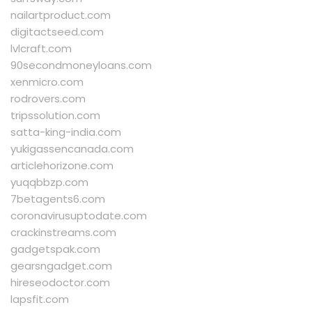
nailartproduct.com
digitactseed.com
lvlcraft.com
90secondmoneyloans.com
xenmicro.com
rodrovers.com
tripssolution.com
satta-king-india.com
yukigassencanada.com
articlehorizone.com
yuqqbbzp.com
7betagents6.com
coronavirusuptodate.com
crackinstreams.com
gadgetspak.com
gearsngadget.com
hireseodoctor.com
lapsfit.com