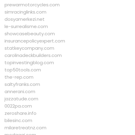
prewarmotorcycles.com
simracinglinks.com
dosyamerkezi.net
le-surrealisme.com
showcasebeauty.com
insurancepolicyexpert.com
statkeycompany.com
carolinadeckbuilders.com
topinvestingblog.com
top50tools.com
the-rep.com
saltyfranks.com
annerani.com
jazzatude.com
0022pa.com
zeroshare.info
bilesinc.com
milaretreatnz.com
modaagi.com