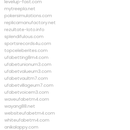
levelup-fast.com
mytreepla.net
pokersimulations.com
replicamanufactory.net
rezultate-loto.info
splendifulous.com
sportsrecords4u.com
topceleberites.com
ufabetting8m4.com
ufabetunionum3.com
ufabetvalueum3.com
ufabetvaultm7.com
ufabetvillageum7.com
ufabetvoicem3.com
waveufabetm4.com
wayang88.net
websiteufabetm4.com
whiteufabetm4.com
anikalappy.com