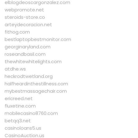
elblogdeoscargonzalez.com
webpromote.net
steroids-store.co
arteydecoracion.net
fithog.com
bestlaptopbestmonitor.com
georginaryland.com
roseandbasil.com
thewhitewhitelights.com
atdhe.ws
heckrodtwetland.org
halfheardinthestillness.com
mybestmassagechair.com
ericreed.net
fluxetine.com
mobilecasino8760.com
betqq3.net
casinoloans5.us
CasinoAuction.us