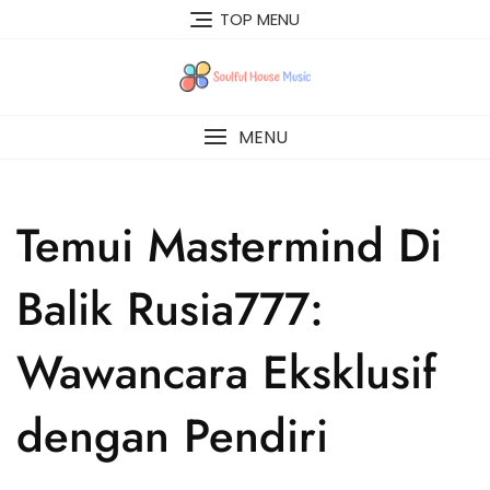
Skip
TOP MENU
to
content
MENU
Temui Mastermind Di
Balik Rusia777:
Wawancara Eksklusif
dengan Pendiri