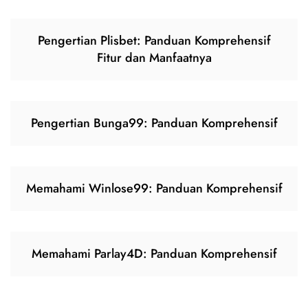
Pengertian Plisbet: Panduan Komprehensif
Fitur dan Manfaatnya
Pengertian Bunga99: Panduan Komprehensif
Memahami Winlose99: Panduan Komprehensif
Memahami Parlay4D: Panduan Komprehensif