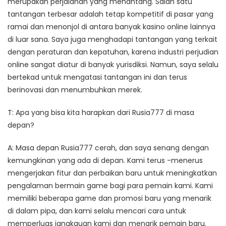
merupakan perjalanan yang menantang. Salah satu
tantangan terbesar adalah tetap kompetitif di pasar yang
ramai dan menonjol di antara banyak kasino online lainnya
di luar sana. Saya juga menghadapi tantangan yang terkait
dengan peraturan dan kepatuhan, karena industri perjudian
online sangat diatur di banyak yurisdiksi. Namun, saya selalu
bertekad untuk mengatasi tantangan ini dan terus
berinovasi dan menumbuhkan merek.
T: Apa yang bisa kita harapkan dari Rusia777 di masa
depan?
A: Masa depan Rusia777 cerah, dan saya senang dengan
kemungkinan yang ada di depan. Kami terus -menerus
mengerjakan fitur dan perbaikan baru untuk meningkatkan
pengalaman bermain game bagi para pemain kami. Kami
memiliki beberapa game dan promosi baru yang menarik
di dalam pipa, dan kami selalu mencari cara untuk
memperluas jangkauan kami dan menarik pemain baru.