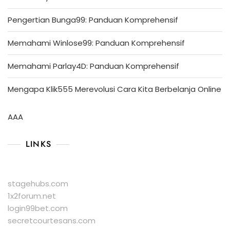
Pengertian Bunga99: Panduan Komprehensif
Memahami Winlose99: Panduan Komprehensif
Memahami Parlay4D: Panduan Komprehensif
Mengapa Klik555 Merevolusi Cara Kita Berbelanja Online
AAA
LINKS
stagehubs.com
1x2forum.net
login99bet.com
secretcourtesans.com