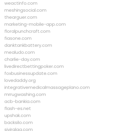
weactinfo.com
meshingsocial.com
thearguer.com
marketing-mobile-app.com
floralpunchcraft.com
fiasone.com
danktankbattery.com
mealudo.com
charlie-day.com
livedirectbettingpoker.com
foxbusinessupdate.com
lovedaddy.org
integrativemedicalmassageplano.com
mrrugwashing.com
acb-bankia.com
flash-es.net
upshak.com
backsilo.com
siviralqq.com