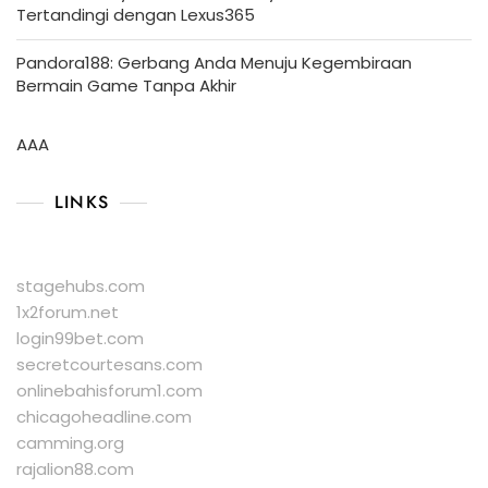
Tertandingi dengan Lexus365
Pandora188: Gerbang Anda Menuju Kegembiraan
Bermain Game Tanpa Akhir
AAA
LINKS
stagehubs.com
1x2forum.net
login99bet.com
secretcourtesans.com
onlinebahisforum1.com
chicagoheadline.com
camming.org
rajalion88.com