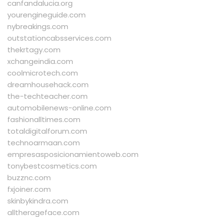
canfandalucia.org
yourengineguide.com
nybreakings.com
outstationcabsservices.com
thekrtagy.com
xchangeindia.com
coolmicrotech.com
dreamhousehack.com
the-techteacher.com
automobilenews-online.com
fashionalltimes.com
totaldigitalforum.com
technoarmaan.com
empresasposicionamientoweb.com
tonybestcosmetics.com
buzznc.com
fxjoiner.com
skinbykindra.com
alltherageface.com