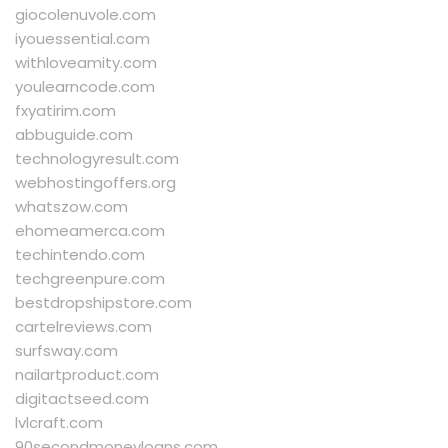
giocolenuvole.com
iyouessential.com
withloveamity.com
youlearncode.com
fxyatirim.com
abbuguide.com
technologyresult.com
webhostingoffers.org
whatszow.com
ehomeamerca.com
techintendo.com
techgreenpure.com
bestdropshipstore.com
cartelreviews.com
surfsway.com
nailartproduct.com
digitactseed.com
lvlcraft.com
90secondmoneyloans.com