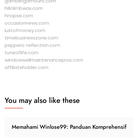
gamblingamount.com
hillclimbwax.com
hnopse.com
occasionnews.com
lustofmoney.com
timebusinesszone.com
peppers-reflection.com
tuneoflife.com
windowwellmaintenancepros.com
affiliateholder.com
You may also like these
Memahami Winlose99: Panduan Komprehensif