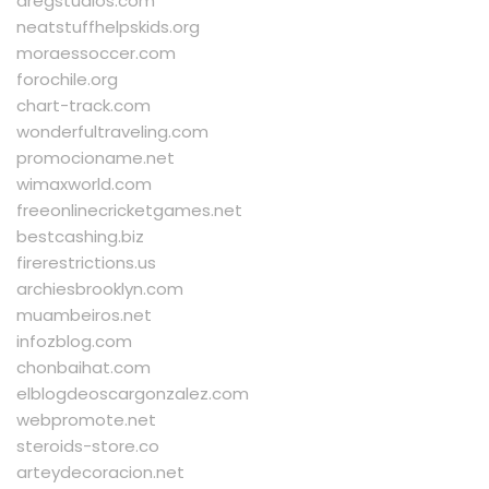
dregstudios.com
neatstuffhelpskids.org
moraessoccer.com
forochile.org
chart-track.com
wonderfultraveling.com
promocioname.net
wimaxworld.com
freeonlinecricketgames.net
bestcashing.biz
firerestrictions.us
archiesbrooklyn.com
muambeiros.net
infozblog.com
chonbaihat.com
elblogdeoscargonzalez.com
webpromote.net
steroids-store.co
arteydecoracion.net