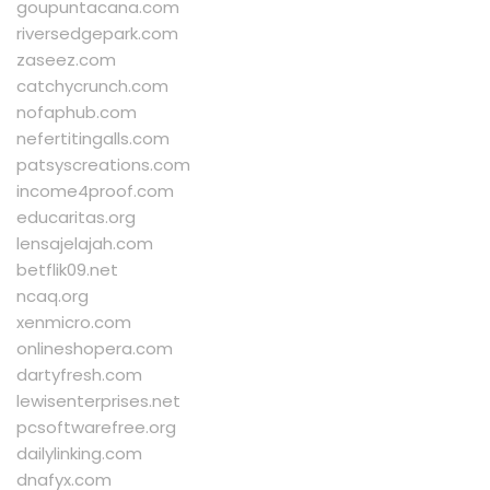
goupuntacana.com
riversedgepark.com
zaseez.com
catchycrunch.com
nofaphub.com
nefertitingalls.com
patsyscreations.com
income4proof.com
educaritas.org
lensajelajah.com
betflik09.net
ncaq.org
xenmicro.com
onlineshopera.com
dartyfresh.com
lewisenterprises.net
pcsoftwarefree.org
dailylinking.com
dnafyx.com