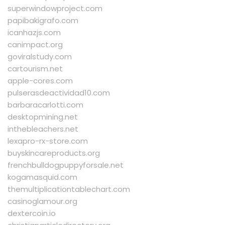
superwindowproject.com
papibakigrafo.com
icanhazjs.com
canimpact.org
goviralstudy.com
cartourism.net
apple-cores.com
pulserasdeactividad10.com
barbaracarlotti.com
desktopmining.net
inthebleachers.net
lexapro-rx-store.com
buyskincareproducts.org
frenchbulldogpuppyforsale.net
kogamasquid.com
themultiplicationtablechart.com
casinoglamour.org
dextercoin.io