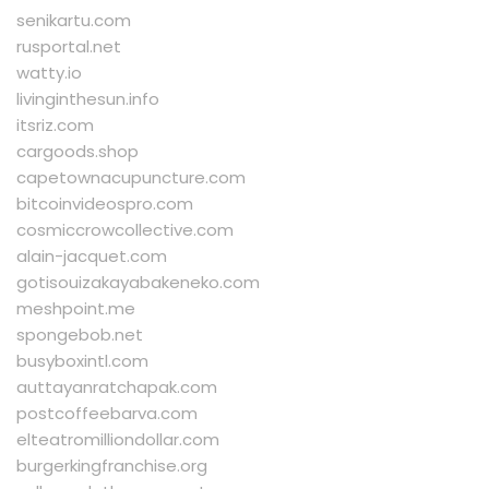
senikartu.com
rusportal.net
watty.io
livinginthesun.info
itsriz.com
cargoods.shop
capetownacupuncture.com
bitcoinvideospro.com
cosmiccrowcollective.com
alain-jacquet.com
gotisouizakayabakeneko.com
meshpoint.me
spongebob.net
busyboxintl.com
auttayanratchapak.com
postcoffeebarva.com
elteatromilliondollar.com
burgerkingfranchise.org