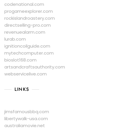
codenational.com
progameexplorer.com
rockislandroastery.com
directselling-pro.com
revenuealarm.com
lurab.com
ignitioncoilguide.com
mytechcomputer.com
bioslot168.com
artsandcraftsauthority.com
webservicelive.com
LINKS
jimsfamousbbq.com
libertywalk-usa.com
australiamovie.net