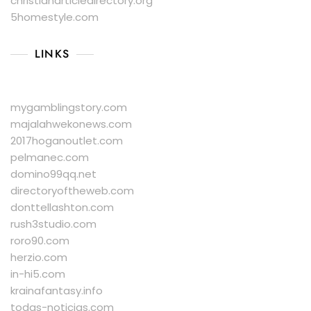
christianarticledirectory.org
5homestyle.com
LINKS
mygamblingstory.com
majalahwekonews.com
2017hoganoutlet.com
pelmanec.com
domino99qq.net
directoryoftheweb.com
donttellashton.com
rush3studio.com
roro90.com
herzio.com
in-hi5.com
krainafantasy.info
todas-noticias.com