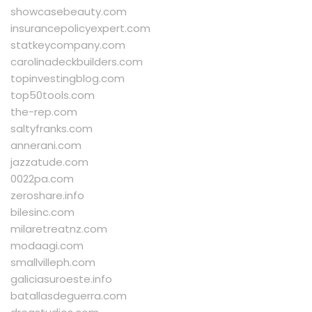
showcasebeauty.com
insurancepolicyexpert.com
statkeycompany.com
carolinadeckbuilders.com
topinvestingblog.com
top50tools.com
the-rep.com
saltyfranks.com
annerani.com
jazzatude.com
0022pa.com
zeroshare.info
bilesinc.com
milaretreatnz.com
modaagi.com
smallvilleph.com
galiciasuroeste.info
batallasdeguerra.com