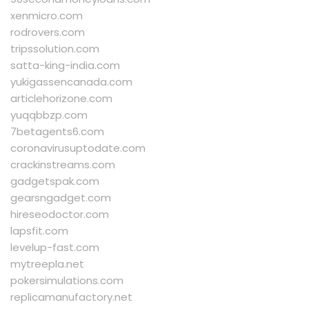
xenmicro.com
rodrovers.com
tripssolution.com
satta-king-india.com
yukigassencanada.com
articlehorizone.com
yuqqbbzp.com
7betagents6.com
coronavirusuptodate.com
crackinstreams.com
gadgetspak.com
gearsngadget.com
hireseodoctor.com
lapsfit.com
levelup-fast.com
mytreepla.net
pokersimulations.com
replicamanufactory.net