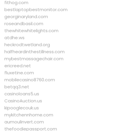
fithog.com
bestlaptopbestmonitor.com
georginaryland.com
roseandbasil.com
thewhitewhitelights.com
atdhe.ws
heckrodtwetland.org
halfheardinthestillness.com
mybestmassagechair.com
ericreed.net
fluxetine.com
mobilecasino8760.com
betqq3.net
casinoloans5.us
CasinoAuction.us
kipooglecouk.us
mykitchennhome.com
aumoulinvert.com
thefoodiepassport.com