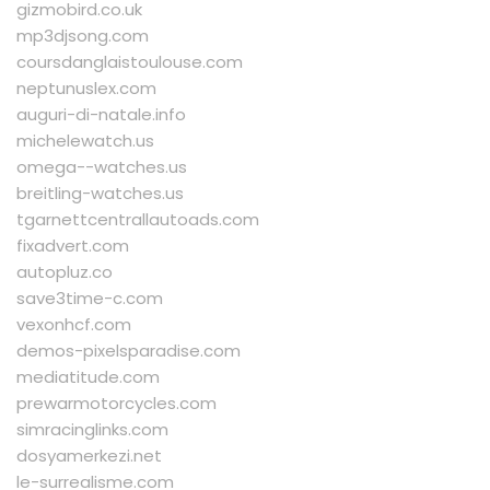
gizmobird.co.uk
mp3djsong.com
coursdanglaistoulouse.com
neptunuslex.com
auguri-di-natale.info
michelewatch.us
omega--watches.us
breitling-watches.us
tgarnettcentrallautoads.com
fixadvert.com
autopluz.co
save3time-c.com
vexonhcf.com
demos-pixelsparadise.com
mediatitude.com
prewarmotorcycles.com
simracinglinks.com
dosyamerkezi.net
le-surrealisme.com