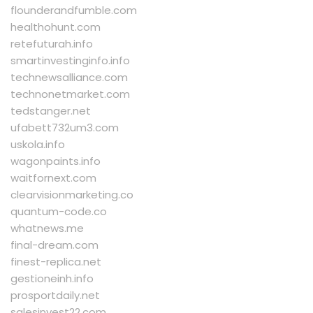
flounderandfumble.com
healthohunt.com
retefuturah.info
smartinvestinginfo.info
technewsalliance.com
technonetmarket.com
tedstanger.net
ufabett732um3.com
uskola.info
wagonpaints.info
waitfornext.com
clearvisionmarketing.co
quantum-code.co
whatnews.me
final-dream.com
finest-replica.net
gestioneinh.info
prosportdaily.net
salesinvest22.com