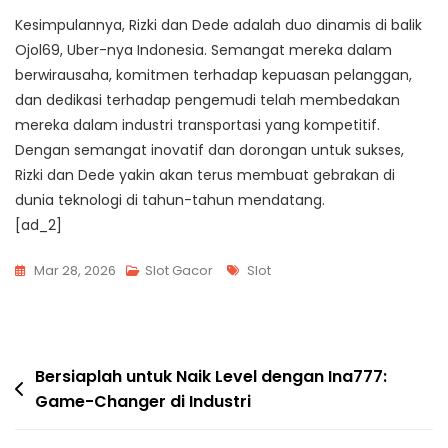
Kesimpulannya, Rizki dan Dede adalah duo dinamis di balik
Ojol69, Uber-nya Indonesia. Semangat mereka dalam
berwirausaha, komitmen terhadap kepuasan pelanggan,
dan dedikasi terhadap pengemudi telah membedakan
mereka dalam industri transportasi yang kompetitif.
Dengan semangat inovatif dan dorongan untuk sukses,
Rizki dan Dede yakin akan terus membuat gebrakan di
dunia teknologi di tahun-tahun mendatang.
[ad_2]
Tags
Mar 28, 2026
Slot Gacor
Slot
Post
Bersiaplah untuk Naik Level dengan Ina777:
Game-Changer di Industri
navigation