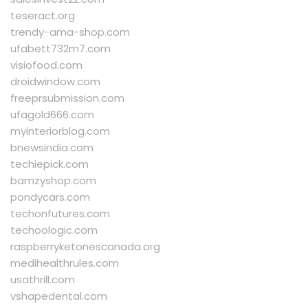
teseract.org
trendy-ama-shop.com
ufabett732m7.com
visiofood.com
droidwindow.com
freeprsubmission.com
ufagold666.com
myinteriorblog.com
bnewsindia.com
techiepick.com
bamzyshop.com
pondycars.com
techonfutures.com
techoologic.com
raspberryketonescanada.org
medihealthrules.com
usathrill.com
vshapedental.com