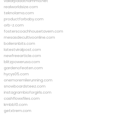
vallarpadathamma.net
realworldsize.com
teknolama.com
productforbaby.com
orb-z.com
fosterscoachhousetavern.com
mesasdecultivoonline.com
boilersnbits.com
latestviralpost.com
newfreearticle.com
blitzpowerusa.com
gardenofeaten.com
hycys05.com
onemoremilerunning.com
snowboardsteez.com
instagrambioforgirls.com
cashflowxfiles.com
kmbb10.com
getxtrem.com