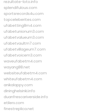
rezultate-loto.info
splendifulous.com
sportsrecords4u.com
topceleberites.com
ufabetting8m4.com
ufabetunionum3.com
ufabetvalueum3.com
ufabetvaultm7.com
ufabetvillageum7.com
ufabetvoicem3.com
waveufabetm4.com
wayang88.net
websiteufabetm4.com
whiteufabetm4.com
anikalappy.com
dininghelsinki.info
duanfrescariverside.info
etilerx.com
finestreplica.net