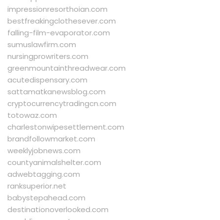
impressionresorthoian.com
bestfreakingclothesever.com
falling-film-evaporator.com
sumuslawfirm.com
nursingprowriters.com
greenmountainthreadwear.com
acutedispensary.com
sattamatkanewsblog.com
cryptocurrencytradingcn.com
totowaz.com
charlestonwipesettlement.com
brandfollowmarket.com
weeklyjobnews.com
countyanimalshelter.com
adwebtagging.com
ranksuperior.net
babystepahead.com
destinationoverlooked.com