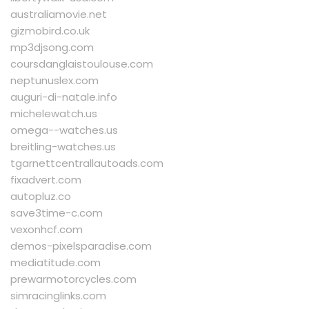
australiamovie.net
gizmobird.co.uk
mp3djsong.com
coursdanglaistoulouse.com
neptunuslex.com
auguri-di-natale.info
michelewatch.us
omega--watches.us
breitling-watches.us
tgarnettcentrallautoads.com
fixadvert.com
autopluz.co
save3time-c.com
vexonhcf.com
demos-pixelsparadise.com
mediatitude.com
prewarmotorcycles.com
simracinglinks.com