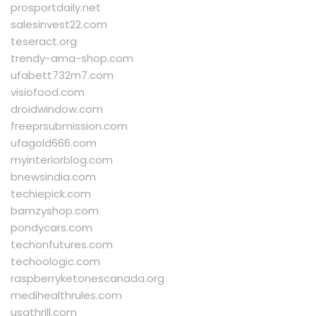
prosportdaily.net
salesinvest22.com
teseract.org
trendy-ama-shop.com
ufabett732m7.com
visiofood.com
droidwindow.com
freeprsubmission.com
ufagold666.com
myinteriorblog.com
bnewsindia.com
techiepick.com
bamzyshop.com
pondycars.com
techonfutures.com
techoologic.com
raspberryketonescanada.org
medihealthrules.com
usathrill.com