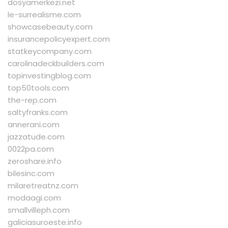
dosyamerkezi.net
le-surrealisme.com
showcasebeauty.com
insurancepolicyexpert.com
statkeycompany.com
carolinadeckbuilders.com
topinvestingblog.com
top50tools.com
the-rep.com
saltyfranks.com
annerani.com
jazzatude.com
0022pa.com
zeroshare.info
bilesinc.com
milaretreatnz.com
modaagi.com
smallvilleph.com
galiciasuroeste.info