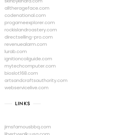
skinbykindra.com
alltherageface.com
codenational.com
progameexplorer.com
rockislandroastery.com
directselling-pro.com
revenuealarm.com
lurab.com
ignitioncoilguide.com
mytechcomputer.com
bioslot168.com
artsandcraftsauthority.com
webservicelive.com
LINKS
jimsfamousbbq.com
libertywalk-usa.com