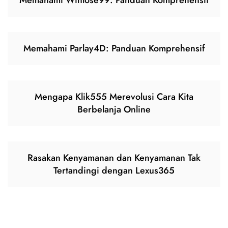
Memahami Winlose99: Panduan Komprehensif
Memahami Parlay4D: Panduan Komprehensif
Mengapa Klik555 Merevolusi Cara Kita
Berbelanja Online
Rasakan Kenyamanan dan Kenyamanan Tak
Tertandingi dengan Lexus365