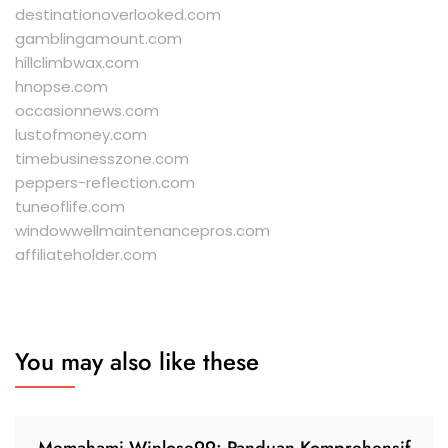
destinationoverlooked.com
gamblingamount.com
hillclimbwax.com
hnopse.com
occasionnews.com
lustofmoney.com
timebusinesszone.com
peppers-reflection.com
tuneoflife.com
windowwellmaintenancepros.com
affiliateholder.com
You may also like these