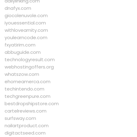
dailylinking.com
dnafyx.com
giocolenuvole.com
iyouessential.com
withloveamity.com
youlearncode.com
fxyatirim.com
abbuguide.com
technologyresult.com
webhostingoffers.org
whatszow.com
ehomeamerca.com
techintendo.com
techgreenpure.com
bestdropshipstore.com
cartelreviews.com
surfsway.com
nailartproduct.com
digitactseed.com