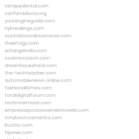
vshapedental.com
canfandalucia.org
yourengineguide.com
nybreakings.com
outstationcabsservices.com
thekrtagy.com
xchangeindia.com
coolmicrotech.com
dreamhousehack.com
the-techteacher.com
automobilenews-online.com
fashionalltimes.com
totaldigitalforum.com
technoarmaan.com
empresasposicionamientoweb.com
tonybestcosmetics.com
buzznc.com
fxjoiner.com