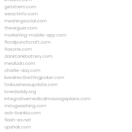
getxtrem.com
weactinfo.com
meshingsocial.com
thearguer.com
marketing-mobile-app.com
floralpunchcraft.com
fiasone.com
danktankbattery.com
mealudo.com
charlie-day.com
livedirectbettingpoker.com
foxbusinessupdate.com
lovedaddy.org
integrativemedicalmassageplano.com
mrrugwashing.com
acb-bankia.com
flash-es.net
upshak.com