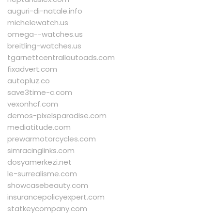
auguri-di-natale.info
michelewatch.us
omega--watches.us
breitling-watches.us
tgarnettcentrallautoads.com
fixadvert.com
autopluz.co
save3time-c.com
vexonhcf.com
demos-pixelsparadise.com
mediatitude.com
prewarmotorcycles.com
simracinglinks.com
dosyamerkezi.net
le-surrealisme.com
showcasebeauty.com
insurancepolicyexpert.com
statkeycompany.com