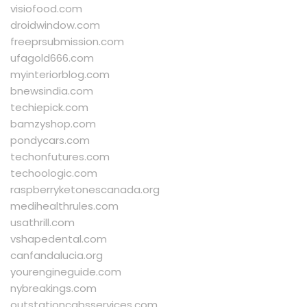
visiofood.com
droidwindow.com
freeprsubmission.com
ufagold666.com
myinteriorblog.com
bnewsindia.com
techiepick.com
bamzyshop.com
pondycars.com
techonfutures.com
techoologic.com
raspberryketonescanada.org
medihealthrules.com
usathrill.com
vshapedental.com
canfandalucia.org
yourengineguide.com
nybreakings.com
outstationcabsservices.com