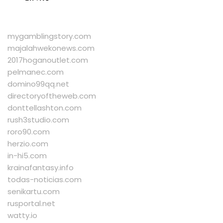
mygamblingstory.com
majalahwekonews.com
2017hoganoutlet.com
pelmanec.com
domino99qq.net
directoryoftheweb.com
donttellashton.com
rush3studio.com
roro90.com
herzio.com
in-hi5.com
krainafantasy.info
todas-noticias.com
senikartu.com
rusportal.net
watty.io