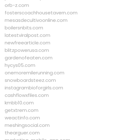
orb-z.com
fosterscoachhousetavern.com
mesasdecultivoonline.com
boilersnbits.com
latestviralpost.com
newfreearticle.com
blitzpowerusa.com
gardenofeaten.com
hycys05.com
onemoremilerunning.com
snowboardsteez.com
instagrambioforgirls.com
cashflowxfiles.com
kmbb10.com
getxtrem.com
weactinfo.com
meshingsocial.com
thearguer.com