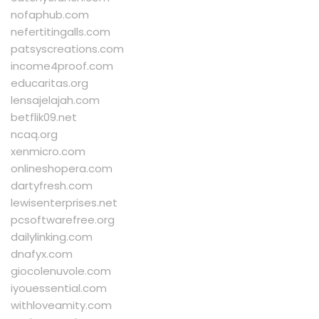
nofaphub.com
nefertitingalls.com
patsyscreations.com
income4proof.com
educaritas.org
lensajelajah.com
betflik09.net
ncaq.org
xenmicro.com
onlineshopera.com
dartyfresh.com
lewisenterprises.net
pcsoftwarefree.org
dailylinking.com
dnafyx.com
giocolenuvole.com
iyouessential.com
withloveamity.com