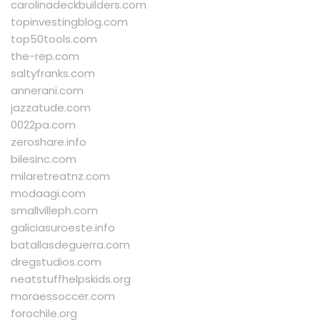
carolinadeckbuilders.com
topinvestingblog.com
top50tools.com
the-rep.com
saltyfranks.com
annerani.com
jazzatude.com
0022pa.com
zeroshare.info
bilesinc.com
milaretreatnz.com
modaagi.com
smallvilleph.com
galiciasuroeste.info
batallasdeguerra.com
dregstudios.com
neatstuffhelpskids.org
moraessoccer.com
forochile.org