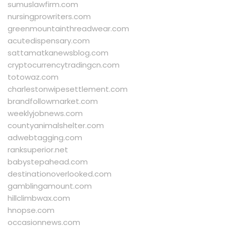
sumuslawfirm.com
nursingprowriters.com
greenmountainthreadwear.com
acutedispensary.com
sattamatkanewsblog.com
cryptocurrencytradingcn.com
totowaz.com
charlestonwipesettlement.com
brandfollowmarket.com
weeklyjobnews.com
countyanimalshelter.com
adwebtagging.com
ranksuperior.net
babystepahead.com
destinationoverlooked.com
gamblingamount.com
hillclimbwax.com
hnopse.com
occasionnews.com