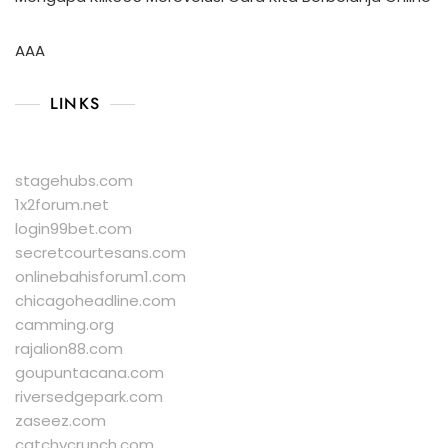
AAA
LINKS
stagehubs.com
1x2forum.net
login99bet.com
secretcourtesans.com
onlinebahisforum1.com
chicagoheadline.com
camming.org
rajalion88.com
goupuntacana.com
riversedgepark.com
zaseez.com
catchycrunch.com