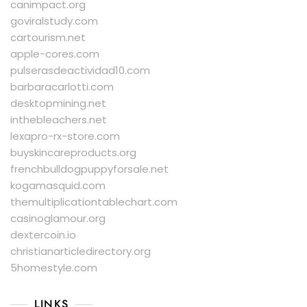
canimpact.org
goviralstudy.com
cartourism.net
apple-cores.com
pulserasdeactividad10.com
barbaracarlotti.com
desktopmining.net
inthebleachers.net
lexapro-rx-store.com
buyskincareproducts.org
frenchbulldogpuppyforsale.net
kogamasquid.com
themultiplicationtablechart.com
casinoglamour.org
dextercoin.io
christianarticledirectory.org
5homestyle.com
LINKS