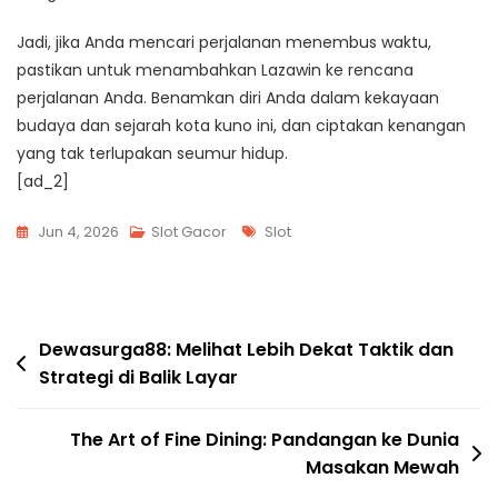
Jadi, jika Anda mencari perjalanan menembus waktu,
pastikan untuk menambahkan Lazawin ke rencana
perjalanan Anda. Benamkan diri Anda dalam kekayaan
budaya dan sejarah kota kuno ini, dan ciptakan kenangan
yang tak terlupakan seumur hidup.
[ad_2]
Tags
Jun 4, 2026
Slot Gacor
Slot
Post
Dewasurga88: Melihat Lebih Dekat Taktik dan
Strategi di Balik Layar
navigation
The Art of Fine Dining: Pandangan ke Dunia
Masakan Mewah