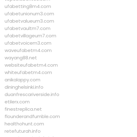
ufabetting8m4.com
ufabetunionum3.com
ufabetvalueum3.com
ufabetvaultm7.com
ufabetvillageum7.com
ufabetvoicem3.com
waveufabetm4.com
wayang88.net
websiteufabetm4.com
whiteufabetm4.com
anikalappy.com
dininghelsinki.info
duanfrescariverside.info
etilerx.com
finestreplica.net
flounderandfumble.com
healthohunt.com
retefuturah.info