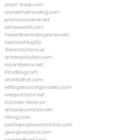
chart-track.com
wonderfultraveling.com
promocioname.net
wimaxworld.com
freeonlinecricketgames.net
bestcashing.biz
firerestrictions.us
archiesbrooklyn.com
muambeiros.net
infozblog.com
chonbaihat.com
elblogdeoscargonzalez.com
webpromote.net
steroids-store.co
arteydecoracion.net
fithog.com
bestlaptopbestmonitor.com
georginaryland.com
roseandbasil.com