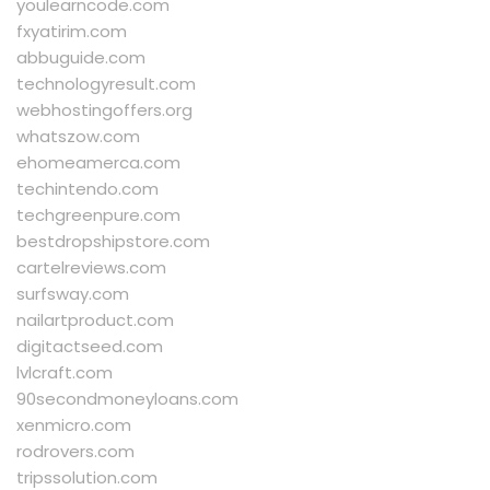
youlearncode.com
fxyatirim.com
abbuguide.com
technologyresult.com
webhostingoffers.org
whatszow.com
ehomeamerca.com
techintendo.com
techgreenpure.com
bestdropshipstore.com
cartelreviews.com
surfsway.com
nailartproduct.com
digitactseed.com
lvlcraft.com
90secondmoneyloans.com
xenmicro.com
rodrovers.com
tripssolution.com