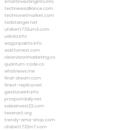
smartinvestinginfo.info
technewsalliance.com
technonetmarket.com
tedstanger.net
ufabett732um3.com
uskola.info
wagonpaints.info
waitfornext.com
clearvisionmarketing.co
quantum-code.co
whatnews.me
final-dream.com
finest-replica.net
gestioneinh.info
prosportdaily.net
salesinvest22.com
teseract.org
trendy-ama-shop.com
ufabett732m7.com