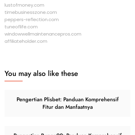
lustofmoney.com
timebusinesszone.com
peppers-reflection.com
tuneoflife.com
windowwellmaintenancepros.com
affiliateholder.com
You may also like these
Pengertian Plisbet: Panduan Komprehensif
Fitur dan Manfaatnya