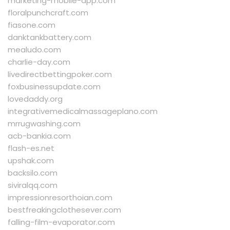
marketing-mobile-app.com
floralpunchcraft.com
fiasone.com
danktankbattery.com
mealudo.com
charlie-day.com
livedirectbettingpoker.com
foxbusinessupdate.com
lovedaddy.org
integrativemedicalmassageplano.com
mrrugwashing.com
acb-bankia.com
flash-es.net
upshak.com
backsilo.com
siviralqq.com
impressionresorthoian.com
bestfreakingclothesever.com
falling-film-evaporator.com