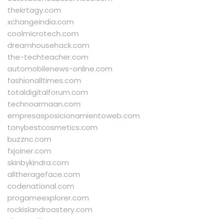
thekrtagy.com
xchangeindia.com
coolmicrotech.com
dreamhousehack.com
the-techteacher.com
automobilenews-online.com
fashionalltimes.com
totaldigitalforum.com
technoarmaan.com
empresasposicionamientoweb.com
tonybestcosmetics.com
buzznc.com
fxjoiner.com
skinbykindra.com
alltherageface.com
codenational.com
progameexplorer.com
rockislandroastery.com