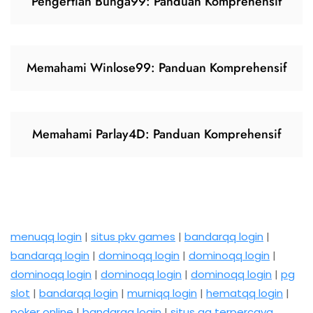
Pengertian Bunga99: Panduan Komprehensif
Memahami Winlose99: Panduan Komprehensif
Memahami Parlay4D: Panduan Komprehensif
menuqq login
|
situs pkv games
|
bandarqq login
|
bandarqq login
|
dominoqq login
|
dominoqq login
|
dominoqq login
|
dominoqq login
|
dominoqq login
|
pg
slot
|
bandarqq login
|
murniqq login
|
hematqq login
|
poker online
|
bandarqq login
|
situs qq terpercaya