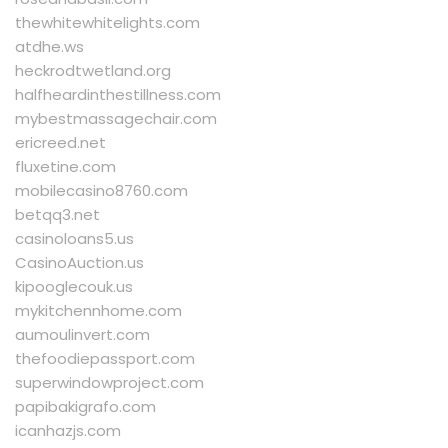
thewhitewhitelights.com
atdhe.ws
heckrodtwetland.org
halfheardinthestillness.com
mybestmassagechair.com
ericreed.net
fluxetine.com
mobilecasino8760.com
betqq3.net
casinoloans5.us
CasinoAuction.us
kipooglecouk.us
mykitchennhome.com
aumoulinvert.com
thefoodiepassport.com
superwindowproject.com
papibakigrafo.com
icanhazjs.com