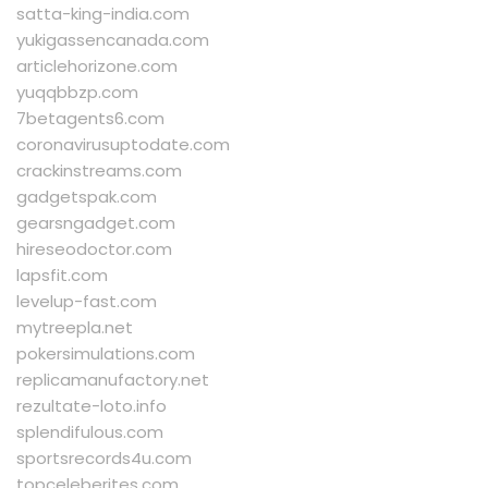
satta-king-india.com
yukigassencanada.com
articlehorizone.com
yuqqbbzp.com
7betagents6.com
coronavirusuptodate.com
crackinstreams.com
gadgetspak.com
gearsngadget.com
hireseodoctor.com
lapsfit.com
levelup-fast.com
mytreepla.net
pokersimulations.com
replicamanufactory.net
rezultate-loto.info
splendifulous.com
sportsrecords4u.com
topceleberites.com