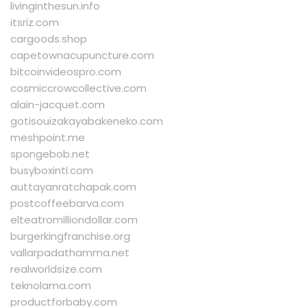
livinginthesun.info
itsriz.com
cargoods.shop
capetownacupuncture.com
bitcoinvideospro.com
cosmiccrowcollective.com
alain-jacquet.com
gotisouizakayabakeneko.com
meshpoint.me
spongebob.net
busyboxintl.com
auttayanratchapak.com
postcoffeebarva.com
elteatromilliondollar.com
burgerkingfranchise.org
vallarpadathamma.net
realworldsize.com
teknolama.com
productforbaby.com