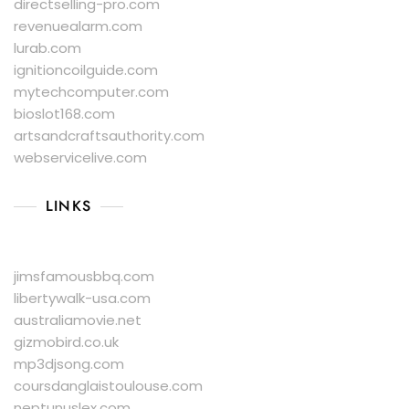
directselling-pro.com
revenuealarm.com
lurab.com
ignitioncoilguide.com
mytechcomputer.com
bioslot168.com
artsandcraftsauthority.com
webservicelive.com
LINKS
jimsfamousbbq.com
libertywalk-usa.com
australiamovie.net
gizmobird.co.uk
mp3djsong.com
coursdanglaistoulouse.com
neptunuslex.com