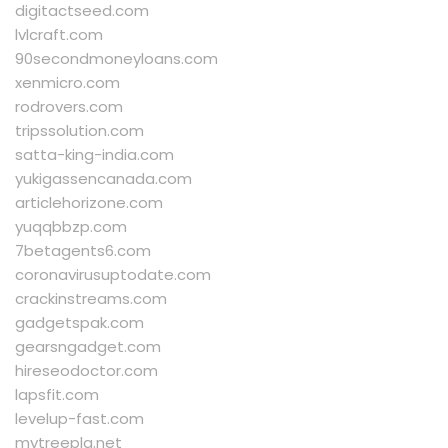
digitactseed.com
lvlcraft.com
90secondmoneyloans.com
xenmicro.com
rodrovers.com
tripssolution.com
satta-king-india.com
yukigassencanada.com
articlehorizone.com
yuqqbbzp.com
7betagents6.com
coronavirusuptodate.com
crackinstreams.com
gadgetspak.com
gearsngadget.com
hireseodoctor.com
lapsfit.com
levelup-fast.com
mytreepla.net