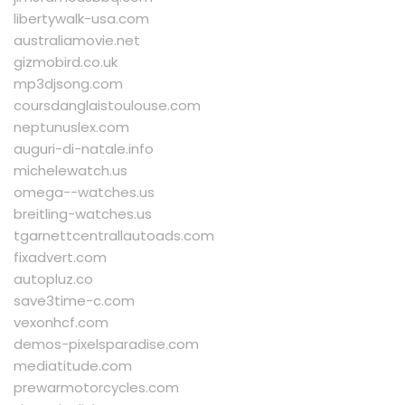
libertywalk-usa.com
australiamovie.net
gizmobird.co.uk
mp3djsong.com
coursdanglaistoulouse.com
neptunuslex.com
auguri-di-natale.info
michelewatch.us
omega--watches.us
breitling-watches.us
tgarnettcentrallautoads.com
fixadvert.com
autopluz.co
save3time-c.com
vexonhcf.com
demos-pixelsparadise.com
mediatitude.com
prewarmotorcycles.com