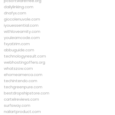
pcsoftwarefree.org
dailylinking.com
dnafyx.com
giocolenuvole.com
iyouessential.com
withloveamity.com
youlearncode.com
fxyatirim.com
abbuguide.com
technologyresult.com
webhostingoffers.org
whatszow.com
ehomeamerca.com
techintendo.com
techgreenpure.com
bestdropshipstore.com
cartelreviews.com
surfsway.com
nailartproduct.com