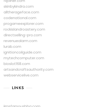
fxjoiner.com
skinbykindra.com
alltherageface.com
codenational.com
progameexplorer.com
rockislandroastery.com
directselling-pro.com
revenuealarm.com
lurab.com
ignitioncoilguide.com
mytechcomputer.com
bioslot168.com
artsandcraftsauthority.com
webservicelive.com
LINKS
jimsfamousbbq.com