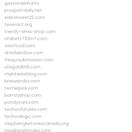
gestioneinh.info
prosportdaily.net
salesinvest22.com
teseract.org
trendy-ama-shop.com
ufabett732m7.com
visiofood.com
droidwindow.com
freeprsubmission.com
ufagold666.com
myinteriorblog.com
bnewsindia.com
techiepick.com
bamzyshop.com
pondycars.com
techonfutures.com
techoologic.com
raspberryketonescanada.org
medihealthrules.com