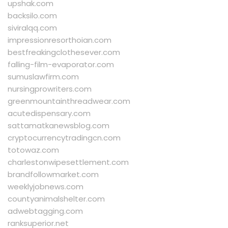
upshak.com
backsilo.com
siviralqq.com
impressionresorthoian.com
bestfreakingclothesever.com
falling-film-evaporator.com
sumuslawfirm.com
nursingprowriters.com
greenmountainthreadwear.com
acutedispensary.com
sattamatkanewsblog.com
cryptocurrencytradingcn.com
totowaz.com
charlestonwipesettlement.com
brandfollowmarket.com
weeklyjobnews.com
countyanimalshelter.com
adwebtagging.com
ranksuperior.net