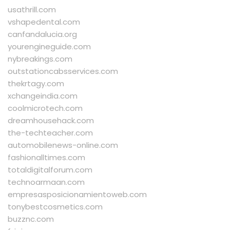
usathrill.com
vshapedental.com
canfandalucia.org
yourengineguide.com
nybreakings.com
outstationcabsservices.com
thekrtagy.com
xchangeindia.com
coolmicrotech.com
dreamhousehack.com
the-techteacher.com
automobilenews-online.com
fashionalltimes.com
totaldigitalforum.com
technoarmaan.com
empresasposicionamientoweb.com
tonybestcosmetics.com
buzznc.com