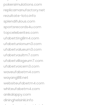
pokersimulations.com
replicamanufactory.net
rezultate-loto.info
splendifulous.com
sportsrecords4u.com
topceleberites.com
ufabetting8m4.com
ufabetunionum3.com
ufabetvalueum3.com
ufabetvaultm7.com
ufabetvillageum7.com
ufabetvoicem3.com
waveufabetm4.com
wayang88.net
websiteufabetm4.com
whiteufabetm4.com
anikalappy.com
dininghelsinki.info