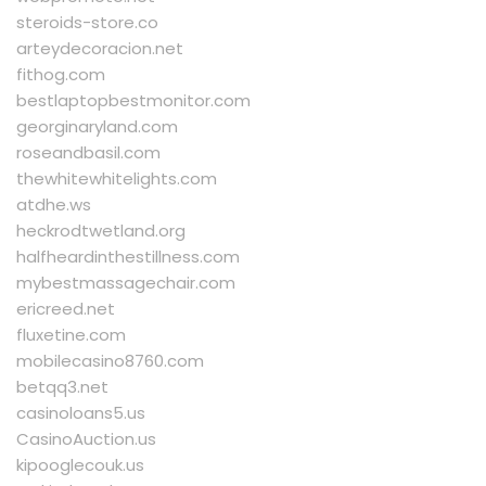
steroids-store.co
arteydecoracion.net
fithog.com
bestlaptopbestmonitor.com
georginaryland.com
roseandbasil.com
thewhitewhitelights.com
atdhe.ws
heckrodtwetland.org
halfheardinthestillness.com
mybestmassagechair.com
ericreed.net
fluxetine.com
mobilecasino8760.com
betqq3.net
casinoloans5.us
CasinoAuction.us
kipooglecouk.us