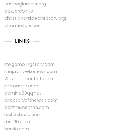
casinoglamour.org
dextercoin.io
christianarticledirectory.org
5homestyle.com
LINKS
mygamblingstory.com
majalahwekonews.com
2017hoganoutlet.com
pelmanec.com
domino99qq.net
directoryoftheweb.com
donttellashton.com
rush3studio.com
roro90.com
herzio.com