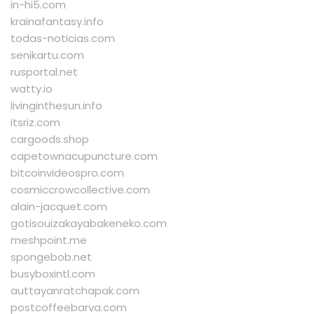
in-hi5.com
krainafantasy.info
todas-noticias.com
senikartu.com
rusportal.net
watty.io
livinginthesun.info
itsriz.com
cargoods.shop
capetownacupuncture.com
bitcoinvideospro.com
cosmiccrowcollective.com
alain-jacquet.com
gotisouizakayabakeneko.com
meshpoint.me
spongebob.net
busyboxintl.com
auttayanratchapak.com
postcoffeebarva.com