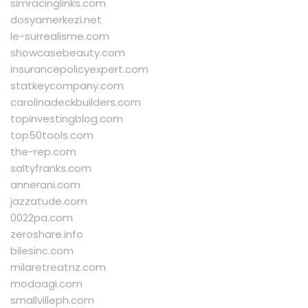
simracinglinks.com
dosyamerkezi.net
le-surrealisme.com
showcasebeauty.com
insurancepolicyexpert.com
statkeycompany.com
carolinadeckbuilders.com
topinvestingblog.com
top50tools.com
the-rep.com
saltyfranks.com
annerani.com
jazzatude.com
0022pa.com
zeroshare.info
bilesinc.com
milaretreatnz.com
modaagi.com
smallvilleph.com