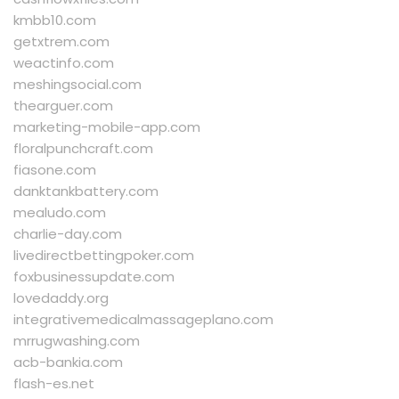
kmbb10.com
getxtrem.com
weactinfo.com
meshingsocial.com
thearguer.com
marketing-mobile-app.com
floralpunchcraft.com
fiasone.com
danktankbattery.com
mealudo.com
charlie-day.com
livedirectbettingpoker.com
foxbusinessupdate.com
lovedaddy.org
integrativemedicalmassageplano.com
mrrugwashing.com
acb-bankia.com
flash-es.net