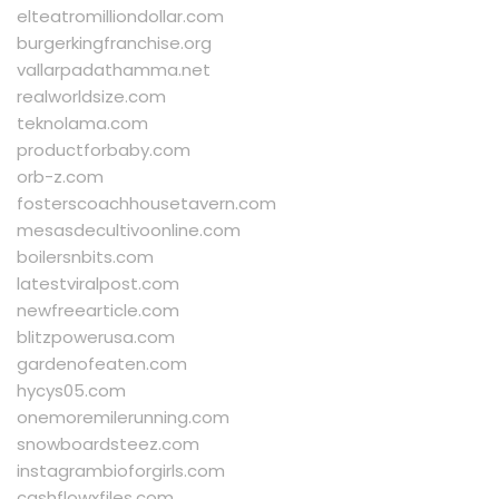
elteatromilliondollar.com
burgerkingfranchise.org
vallarpadathamma.net
realworldsize.com
teknolama.com
productforbaby.com
orb-z.com
fosterscoachhousetavern.com
mesasdecultivoonline.com
boilersnbits.com
latestviralpost.com
newfreearticle.com
blitzpowerusa.com
gardenofeaten.com
hycys05.com
onemoremilerunning.com
snowboardsteez.com
instagrambioforgirls.com
cashflowxfiles.com