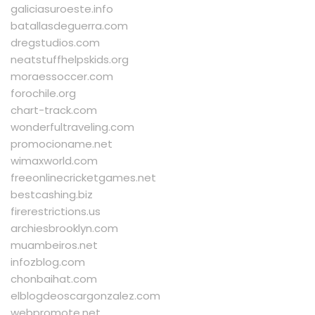
galiciasuroeste.info
batallasdeguerra.com
dregstudios.com
neatstuffhelpskids.org
moraessoccer.com
forochile.org
chart-track.com
wonderfultraveling.com
promocioname.net
wimaxworld.com
freeonlinecricketgames.net
bestcashing.biz
firerestrictions.us
archiesbrooklyn.com
muambeiros.net
infozblog.com
chonbaihat.com
elblogdeoscargonzalez.com
webpromote.net