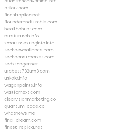
duanfrescariverside.info
etilerx.com
finestreplica.net
flounderandfumble.com
healthohunt.com
retefuturah.info
smartinvestinginfo.info
technewsalliance.com
technonetmarket.com
tedstanger.net
ufabett732um3.com
uskola.info
wagonpaints.info
waitfornext.com
clearvisionmarketing.co
quantum-code.co
whatnews.me
final-dream.com
finest-replica.net