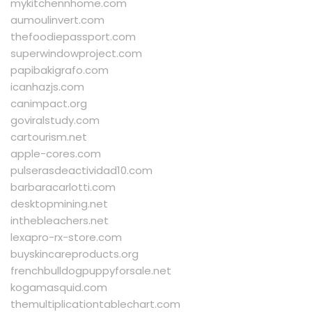
mykitchennhome.com
aumoulinvert.com
thefoodiepassport.com
superwindowproject.com
papibakigrafo.com
icanhazjs.com
canimpact.org
goviralstudy.com
cartourism.net
apple-cores.com
pulserasdeactividad10.com
barbaracarlotti.com
desktopmining.net
inthebleachers.net
lexapro-rx-store.com
buyskincareproducts.org
frenchbulldogpuppyforsale.net
kogamasquid.com
themultiplicationtablechart.com