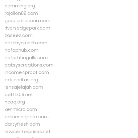
camming.org
rajalion88.com
goupuntacana.com
riversedgepark.com
zaseez.com
catchycrunch.com
nofaphub.com
nefertitingalls.com
patsyscreations.com
income4proof.com
educaritas.org
lensajelajah.com
betflik09.net
ncaq.org
xenmicro.com
onlineshopera.com
dartyfresh.com
lewisenterprises.net