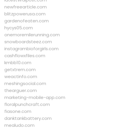
newfreearticle.com
blitzpowerusa.com
gardenofeaten.com
hycys05.com
onemoremilerunning.com
snowboardsteez.com
instagrambioforgirls.com
cashflowxfiles.com
kmbb10.com
getxtrem.com
weactinfo.com
meshingsocial.com
thearguer.com
marketing-mobile-app.com
floralpunchcraft.com
fiasone.com
danktankbattery.com
mealudo.com