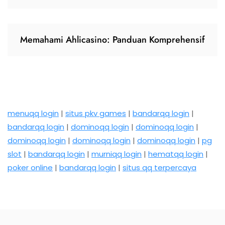
Memahami Ahlicasino: Panduan Komprehensif
menuqq login
|
situs pkv games
|
bandarqq login
|
bandarqq login
|
dominoqq login
|
dominoqq login
|
dominoqq login
|
dominoqq login
|
dominoqq login
|
pg
slot
|
bandarqq login
|
murniqq login
|
hematqq login
|
poker online
|
bandarqq login
|
situs qq terpercaya