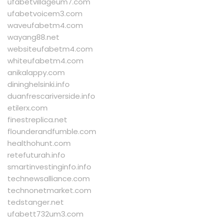
ufabetvillageum7.com
ufabetvoicem3.com
waveufabetm4.com
wayang88.net
websiteufabetm4.com
whiteufabetm4.com
anikalappy.com
dininghelsinki.info
duanfrescariverside.info
etilerx.com
finestreplica.net
flounderandfumble.com
healthohunt.com
retefuturah.info
smartinvestinginfo.info
technewsalliance.com
technonetmarket.com
tedstanger.net
ufabett732um3.com