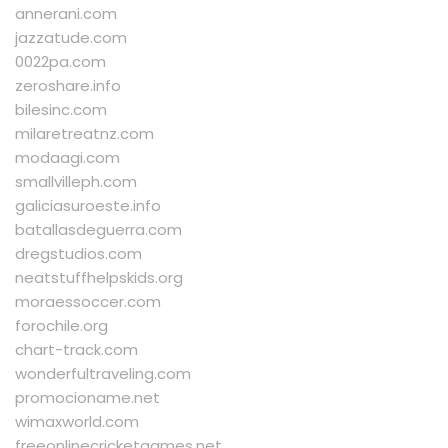
annerani.com
jazzatude.com
0022pa.com
zeroshare.info
bilesinc.com
milaretreatnz.com
modaagi.com
smallvilleph.com
galiciasuroeste.info
batallasdeguerra.com
dregstudios.com
neatstuffhelpskids.org
moraessoccer.com
forochile.org
chart-track.com
wonderfultraveling.com
promocioname.net
wimaxworld.com
freeonlinecricketgames.net