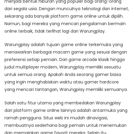
menjadi bentuk hiburan yang populer bagi orang-orang
dari segala usia. Dengan munculnya teknologi dan internet,
sekarang ada banyak platform game online untuk dipilih.
Namun, bagi mereka yang mencari pengalaman bermain
online terbaik, tidak terlihat lagi dari Warungplay.
Warungplay adalah tujuan game online terkemuka yang
menawarkan berbagai macam game yang sesuai dengan
preferensi setiap pemain. Dari game arcade klasik hingga
judul multiplayer modern, Warungplay memiliki sesuatu
untuk semua orang. Apakah Anda seorang gamer biasa
yang ingin menghabiskan waktu atau gamer hardcore
yang mencari tantangan, Warungplay memiliki semuanya.
Salah satu fitur utama yang membedakan Warungplay
dari platform game online lainnya adalah antarmuka yang
ramah pengguna. Situs web ini mudah dinavigasi,
membuatnya sederhana bagi pemain untuk menemukan
dan memainkan game favorit mereka. Selain itu,