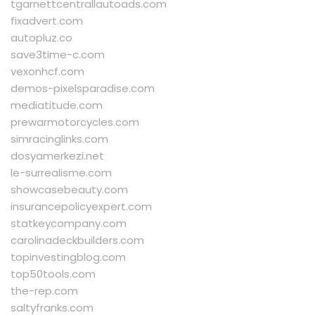
tgarnettcentrallautoads.com
fixadvert.com
autopluz.co
save3time-c.com
vexonhcf.com
demos-pixelsparadise.com
mediatitude.com
prewarmotorcycles.com
simracinglinks.com
dosyamerkezi.net
le-surrealisme.com
showcasebeauty.com
insurancepolicyexpert.com
statkeycompany.com
carolinadeckbuilders.com
topinvestingblog.com
top50tools.com
the-rep.com
saltyfranks.com