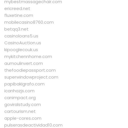
mybestmassagechair.com
ericreed.net
fluxetine.com
mobilecasino8760.com
betqq3.net
casinoloans5.us
CasinoAuction.us
kipooglecouk.us
mykitchennhome.com
aumoulinvert.com
thefoodiepassport.com
superwindowproject.com
papibakigrafo.com
icanhazjs.com
canimpact.org
goviralstudy.com
cartourism.net
apple-cores.com
pulserasdeactividad10.com