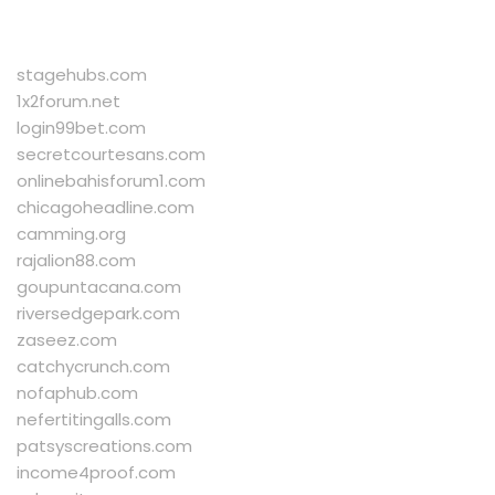
stagehubs.com
1x2forum.net
login99bet.com
secretcourtesans.com
onlinebahisforum1.com
chicagoheadline.com
camming.org
rajalion88.com
goupuntacana.com
riversedgepark.com
zaseez.com
catchycrunch.com
nofaphub.com
nefertitingalls.com
patsyscreations.com
income4proof.com