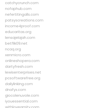
catchycrunch.com
nofaphub.com
nefertitingalls.com
patsyscreations.com
income4proof.com
educaritas.org
lensajelajah.com
betflik09.net
ncaq.org
xenmicro.com
onlineshopera.com
dartyfresh.com
lewisenterprises.net
pcsoftwarefree.org
dailylinking.com
dnafyx.com
giocolenuvole.com
iyouessential.com
withloveamity.com