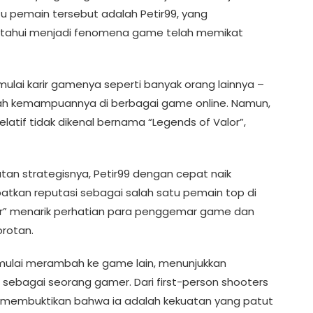
u pemain tersebut adalah Petir99, yang
iketahui menjadi fenomena game telah memikat
mulai karir gamenya seperti banyak orang lainnya –
h kemampuannya di berbagai game online. Namun,
atif tidak dikenal bernama “Legends of Valor”,
an strategisnya, Petir99 dengan cepat naik
atkan reputasi sebagai salah satu pemain top di
or” menarik perhatian para penggemar game dan
rotan.
9 mulai merambah ke game lain, menunjukkan
bagai seorang gamer. Dari first-person shooters
ali membuktikan bahwa ia adalah kekuatan yang patut