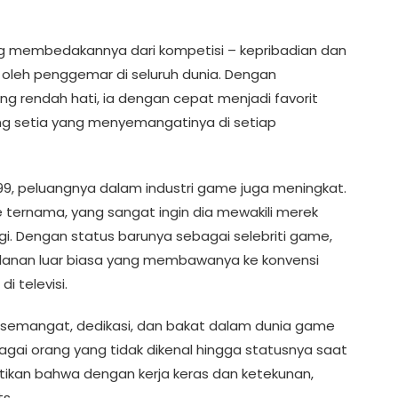
g membedakannya dari kompetisi – kepribadian dan
oleh penggemar di seluruh dunia. Dengan
g rendah hati, ia dengan cepat menjadi favorit
g setia yang menyemangatinya di setiap
99, peluangnya dalam industri game juga meningkat.
e ternama, yang sangat ingin dia mewakili merek
gi. Dengan status barunya sebagai selebriti game,
alanan luar biasa yang membawanya ke konvensi
 televisi.
tan semangat, dedikasi, dan bakat dalam dunia game
agai orang yang tidak dikenal hingga statusnya saat
ikan bahwa dengan kerja keras dan ketekunan,
s.