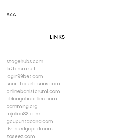
AAA
LINKS
stagehubs.com
1x2forum.net
login99bet.com
secretcourtesans.com
onlinebahisforum1.com
chicagoheadline.com
camming.org
rajalion88.com
goupuntacana.com
riversedgepark.com
zaseez.com