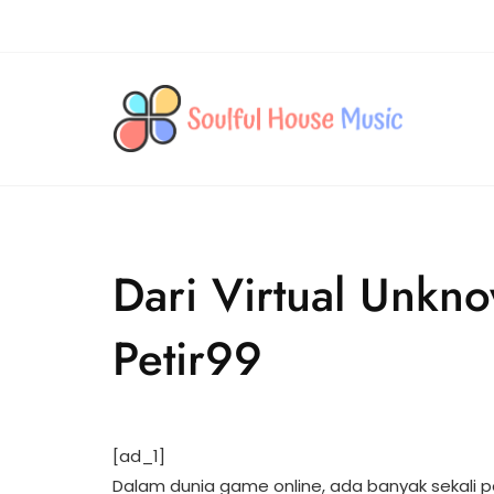
Skip
to
content
Dari Virtual Unk
Petir99
[ad_1]
Dalam dunia game online, ada banyak sekali p