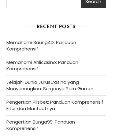
Search
RECENT POSTS
Memahami Saung4D: Panduan
Komprehensif
Memahami Ahlicasino: Panduan
Komprehensif
Jelajahi Dunia JurusCasino yang
Menyenangkan: Surganya Para Gamer
Pengertian Plisbet: Panduan Komprehensif
Fitur dan Manfaatnya
Pengertian Bunga99: Panduan
Komprehensif