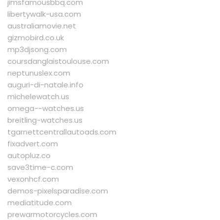
jimsfamousbbq.com
libertywalk-usa.com
australiamovie.net
gizmobird.co.uk
mp3djsong.com
coursdanglaistoulouse.com
neptunuslex.com
auguri-di-natale.info
michelewatch.us
omega--watches.us
breitling-watches.us
tgarnettcentrallautoads.com
fixadvert.com
autopluz.co
save3time-c.com
vexonhcf.com
demos-pixelsparadise.com
mediatitude.com
prewarmotorcycles.com