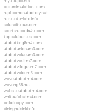
mytreepla.net
pokersimulations.com
replicamanufactory.net
rezultate-loto.info
splendifulous.com
sportsrecords4u.com
topceleberites.com
ufabetting8m4.com
ufabetunionum3.com
ufabetvalueum3.com
ufabetvaultm7.com
ufabetvillageum7.com
ufabetvoicem3.com
waveufabetm4.com
wayang88.net
websiteufabetm4.com
whiteufabetm4.com
anikalappy.com
dininghelsinki.info