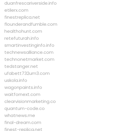
duanfrescariverside.info
etilerx.com
finestreplica.net
flounderandfumble.com
healthohunt.com
retefuturah.info
smartinvestinginfo.info
technewsalliance.com
technonetmarket.com
tedstanger.net
ufabett732um3.com
uskola.info
wagonpaints.info
waitfornext.com
clearvisionmarketing.co
quantum-code.co
whatnews.me
final-dream.com
finest-replica.net