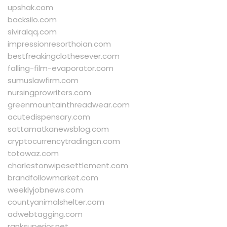
upshak.com
backsilo.com
siviralqq.com
impressionresorthoian.com
bestfreakingclothesever.com
falling-film-evaporator.com
sumuslawfirm.com
nursingprowriters.com
greenmountainthreadwear.com
acutedispensary.com
sattamatkanewsblog.com
cryptocurrencytradingcn.com
totowaz.com
charlestonwipesettlement.com
brandfollowmarket.com
weeklyjobnews.com
countyanimalshelter.com
adwebtagging.com
ranksuperior.net