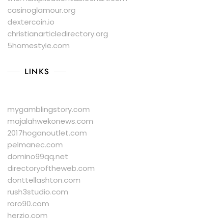
casinoglamour.org
dextercoin.io
christianarticledirectory.org
5homestyle.com
LINKS
mygamblingstory.com
majalahwekonews.com
2017hoganoutlet.com
pelmanec.com
domino99qq.net
directoryoftheweb.com
donttellashton.com
rush3studio.com
roro90.com
herzio.com