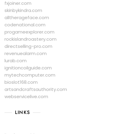
fxjoiner.com
skinbykindra.com
alltherageface.com
codenational.com
progameexplorer.com
rockislandroastery.com
directselling-pro.com
revenuealarm.com
lurab.com
ignitioncoilguide.com
mytechcomputer.com
bioslot168.com
artsandcraftsauthority.com
webservicelive.com
LINKS