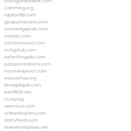
chicagoheadline.com
camming.org
rajalion88.com
goupuntacana.com
riversedgepark.com
zaseez.com
catchycrunch.com
nofaphub.com
nefertitingalls.com
patsyscreations.com
income4proof.com
educaritas.org
lensajelajah.com
betflik09.net
ncaq.org
xenmicro.com
onlineshopera.com
dartyfresh.com
lewisenterprises.net