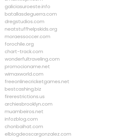
galiciasuroeste.info
batallasdeguerra.com
dregstudios.com
neatstuffhelpskids.org
moraessoccer.com
forochile.org
chart-track.com
wonderfultraveling.com
promocioname.net
wimaxworld.com
freeonlinecricketgames.net
bestcashing.biz
firerestrictions.us
archiesbrooklyn.com
muambeiros.net
infozblog.com
chonbaihat.com
elblogdeoscargonzalez.com