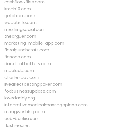
cashflowxfiles.com
kmbb10.com
getxtrem.com
weactinfo.com
meshingsocial.com
thearguer.com
marketing-mobile-app.com
floralpunchcraft.com
fiasone.com
danktankbattery.com
mealudo.com
charlie-day.com
livedirectbettingpoker.com
foxbusinessupdate.com
lovedaddy.org
integrativemedicalmassageplano.com
mrrugwashing.com
acb-bankia.com
flash-es.net