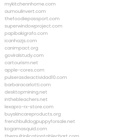
mykitchennhome.com
aumoulinvert.com
thefoodiepassport.com
superwindowproject.com
papibakigrafo.com
icanhazjs.com
canimpact.org
goviralstudy.com
cartourism.net
apple-cores.com
pulserasdeactividad10.com
barbaracarlotti.com
desktopmining.net
inthebleachers.net
lexapro-rx-store.com
buyskincareproducts.org
frenchbulldogpuppyforsale.net
kogamasquid.com
themultiplicationtablechart.com