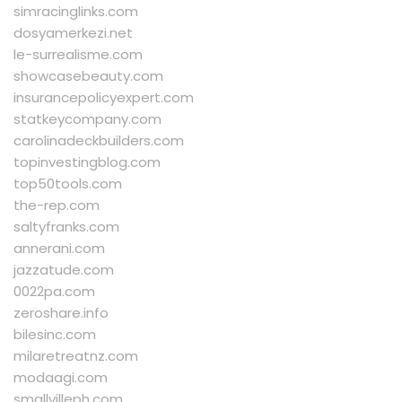
simracinglinks.com
dosyamerkezi.net
le-surrealisme.com
showcasebeauty.com
insurancepolicyexpert.com
statkeycompany.com
carolinadeckbuilders.com
topinvestingblog.com
top50tools.com
the-rep.com
saltyfranks.com
annerani.com
jazzatude.com
0022pa.com
zeroshare.info
bilesinc.com
milaretreatnz.com
modaagi.com
smallvilleph.com