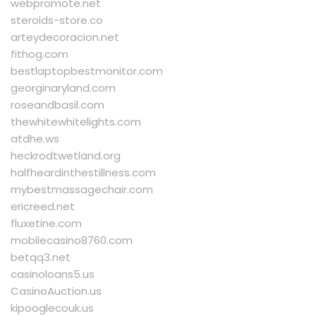
webpromote.net
steroids-store.co
arteydecoracion.net
fithog.com
bestlaptopbestmonitor.com
georginaryland.com
roseandbasil.com
thewhitewhitelights.com
atdhe.ws
heckrodtwetland.org
halfheardinthestillness.com
mybestmassagechair.com
ericreed.net
fluxetine.com
mobilecasino8760.com
betqq3.net
casinoloans5.us
CasinoAuction.us
kipooglecouk.us