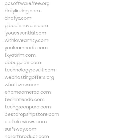
pcsoftwarefree.org
dailylinking.com
dnafyx.com
giocolenuvole.com
iyouessential.com
withloveamity.com
youlearncode.com
fxyatirim.com
abbuguide.com
technologyresult.com
webhostingoffers.org
whatszow.com
ehomeamerca.com
techintendo.com
techgreenpure.com
bestdropshipstore.com
cartelreviews.com
surfsway.com
nailartproduct.com