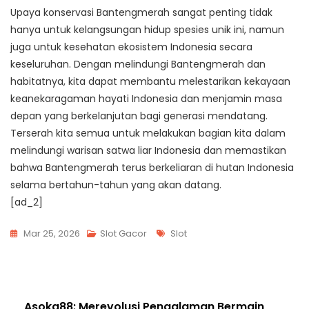
Upaya konservasi Bantengmerah sangat penting tidak
hanya untuk kelangsungan hidup spesies unik ini, namun
juga untuk kesehatan ekosistem Indonesia secara
keseluruhan. Dengan melindungi Bantengmerah dan
habitatnya, kita dapat membantu melestarikan kekayaan
keanekaragaman hayati Indonesia dan menjamin masa
depan yang berkelanjutan bagi generasi mendatang.
Terserah kita semua untuk melakukan bagian kita dalam
melindungi warisan satwa liar Indonesia dan memastikan
bahwa Bantengmerah terus berkeliaran di hutan Indonesia
selama bertahun-tahun yang akan datang.
[ad_2]
Tags
Mar 25, 2026
Slot Gacor
Slot
Post
Asoka88: Merevolusi Pengalaman Bermain