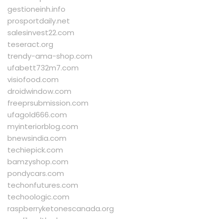
gestioneinh.info
prosportdaily.net
salesinvest22.com
teseract.org
trendy-ama-shop.com
ufabett732m7.com
visiofood.com
droidwindow.com
freeprsubmission.com
ufagold666.com
myinteriorblog.com
bnewsindia.com
techiepick.com
bamzyshop.com
pondycars.com
techonfutures.com
techoologic.com
raspberryketonescanada.org