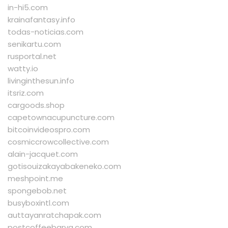
in-hi5.com
krainafantasy.info
todas-noticias.com
senikartu.com
rusportal.net
watty.io
livinginthesun.info
itsriz.com
cargoods.shop
capetownacupuncture.com
bitcoinvideospro.com
cosmiccrowcollective.com
alain-jacquet.com
gotisouizakayabakeneko.com
meshpoint.me
spongebob.net
busyboxintl.com
auttayanratchapak.com
postcoffeebarva.com