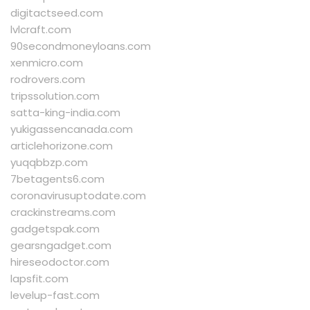
digitactseed.com
lvlcraft.com
90secondmoneyloans.com
xenmicro.com
rodrovers.com
tripssolution.com
satta-king-india.com
yukigassencanada.com
articlehorizone.com
yuqqbbzp.com
7betagents6.com
coronavirusuptodate.com
crackinstreams.com
gadgetspak.com
gearsngadget.com
hireseodoctor.com
lapsfit.com
levelup-fast.com