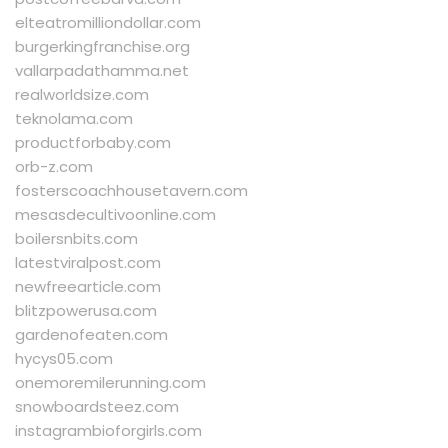
elteatromilliondollar.com
burgerkingfranchise.org
vallarpadathamma.net
realworldsize.com
teknolama.com
productforbaby.com
orb-z.com
fosterscoachhousetavern.com
mesasdecultivoonline.com
boilersnbits.com
latestviralpost.com
newfreearticle.com
blitzpowerusa.com
gardenofeaten.com
hycys05.com
onemoremilerunning.com
snowboardsteez.com
instagrambioforgirls.com