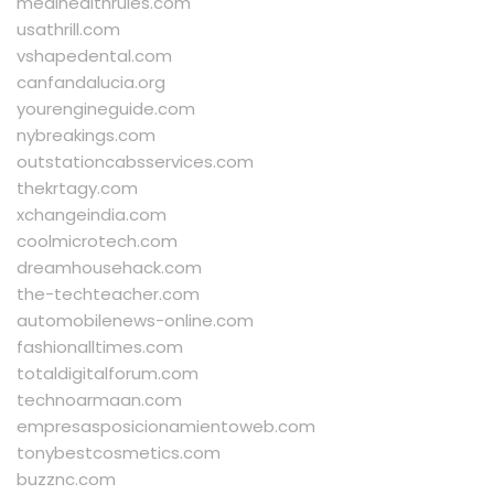
medihealthrules.com
usathrill.com
vshapedental.com
canfandalucia.org
yourengineguide.com
nybreakings.com
outstationcabsservices.com
thekrtagy.com
xchangeindia.com
coolmicrotech.com
dreamhousehack.com
the-techteacher.com
automobilenews-online.com
fashionalltimes.com
totaldigitalforum.com
technoarmaan.com
empresasposicionamientoweb.com
tonybestcosmetics.com
buzznc.com