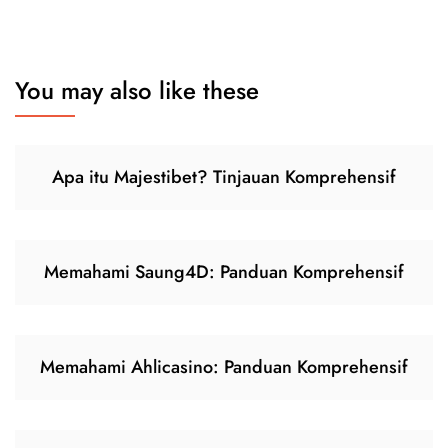
You may also like these
Apa itu Majestibet? Tinjauan Komprehensif
Memahami Saung4D: Panduan Komprehensif
Memahami Ahlicasino: Panduan Komprehensif