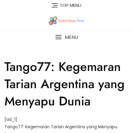
Skip
TOP MENU
to
content
MENU
Tango77: Kegemaran
Tarian Argentina yang
Menyapu Dunia
[ad_1]
Tango77: Kegemaran Tarian Argentina yang Menyapu