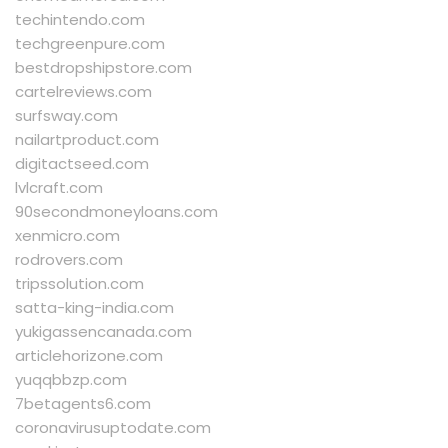
techintendo.com
techgreenpure.com
bestdropshipstore.com
cartelreviews.com
surfsway.com
nailartproduct.com
digitactseed.com
lvlcraft.com
90secondmoneyloans.com
xenmicro.com
rodrovers.com
tripssolution.com
satta-king-india.com
yukigassencanada.com
articlehorizone.com
yuqqbbzp.com
7betagents6.com
coronavirusuptodate.com