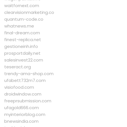
waitfornext.com
clearvisionmarketing.co
quantum-code.co
whatnews.me
final-dream.com
finest-replica.net
gestioneinh.info
prosportdaily.net
salesinvest22.com
teseract.org
trendy-ama-shop.com
ufabett732m7.com
visiofood.com
droidwindow.com
freeprsubmission.com
ufagold666.com
myinteriorblog.com
bnewsindia.com