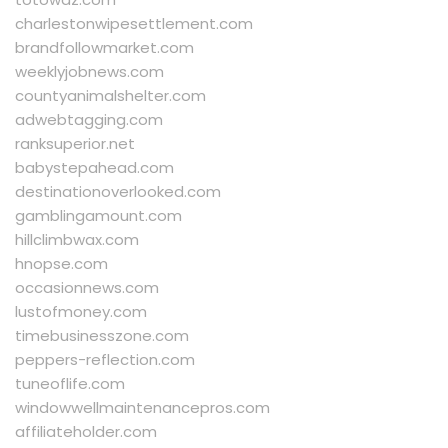
charlestonwipesettlement.com
brandfollowmarket.com
weeklyjobnews.com
countyanimalshelter.com
adwebtagging.com
ranksuperior.net
babystepahead.com
destinationoverlooked.com
gamblingamount.com
hillclimbwax.com
hnopse.com
occasionnews.com
lustofmoney.com
timebusinesszone.com
peppers-reflection.com
tuneoflife.com
windowwellmaintenancepros.com
affiliateholder.com