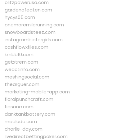
blitzpowerusa.com
gardenofeaten.com
hycys05.com
onemoremilerunning.com
snowboardsteez.com
instagrambioforgirls.com
cashflowxfiles.com
kmbb10.com
getxtrem.com
weactinfo.com
meshingsocial.com
thearguer.com
marketing-mobile-app.com
floralpunchcraft.com
fiasone.com
danktankbattery.com
mealudo.com
charlie-day.com
livedirectbettingpoker.com