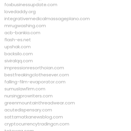
foxbusinessupdate.com
lovedaddy.org
integrativemedicalmassageplano.com
mrrugwashing.com
acb-bankia.com
flash-es.net
upshak.com
backsilo.com
siviralqq.com
impressionresorthoian.com
bestfreakingclothesever.com
falling-film-evaporator.com
sumuslawfirm.com
nursingprowriters.com
greenmountainthreadwear.com
acutedispensary.com
sattamatkanewsblog.com
cryptocurrencytradingcn.com
totowaz.com