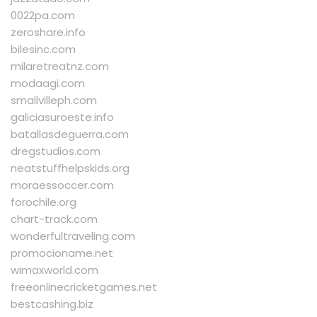
0022pa.com
zeroshare.info
bilesinc.com
milaretreatnz.com
modaagi.com
smallvilleph.com
galiciasuroeste.info
batallasdeguerra.com
dregstudios.com
neatstuffhelpskids.org
moraessoccer.com
forochile.org
chart-track.com
wonderfultraveling.com
promocioname.net
wimaxworld.com
freeonlinecricketgames.net
bestcashing.biz