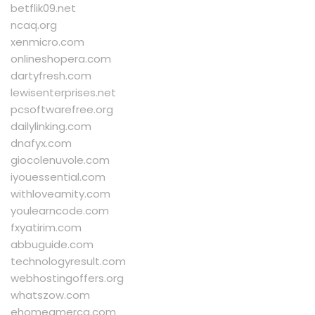
betflik09.net
ncaq.org
xenmicro.com
onlineshopera.com
dartyfresh.com
lewisenterprises.net
pcsoftwarefree.org
dailylinking.com
dnafyx.com
giocolenuvole.com
iyouessential.com
withloveamity.com
youlearncode.com
fxyatirim.com
abbuguide.com
technologyresult.com
webhostingoffers.org
whatszow.com
ehomeamerca.com