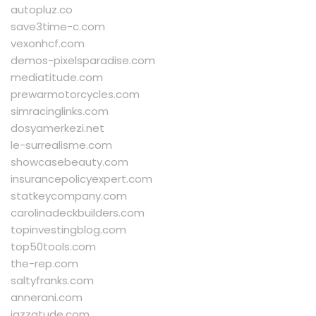
autopluz.co
save3time-c.com
vexonhcf.com
demos-pixelsparadise.com
mediatitude.com
prewarmotorcycles.com
simracinglinks.com
dosyamerkezi.net
le-surrealisme.com
showcasebeauty.com
insurancepolicyexpert.com
statkeycompany.com
carolinadeckbuilders.com
topinvestingblog.com
top50tools.com
the-rep.com
saltyfranks.com
annerani.com
jazzatude.com