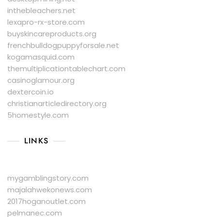
inthebleachers.net
lexapro-rx-store.com
buyskincareproducts.org
frenchbulldogpuppyforsale.net
kogamasquid.com
themultiplicationtablechart.com
casinoglamour.org
dextercoin.io
christianarticledirectory.org
5homestyle.com
LINKS
mygamblingstory.com
majalahwekonews.com
2017hoganoutlet.com
pelmanec.com