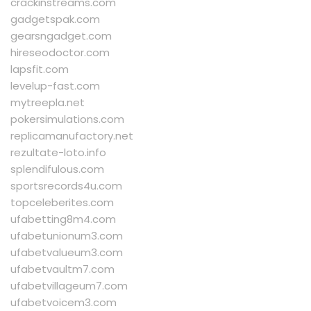
crackinstreams.com
gadgetspak.com
gearsngadget.com
hireseodoctor.com
lapsfit.com
levelup-fast.com
mytreepla.net
pokersimulations.com
replicamanufactory.net
rezultate-loto.info
splendifulous.com
sportsrecords4u.com
topceleberites.com
ufabetting8m4.com
ufabetunionum3.com
ufabetvalueum3.com
ufabetvaultm7.com
ufabetvillageum7.com
ufabetvoicem3.com