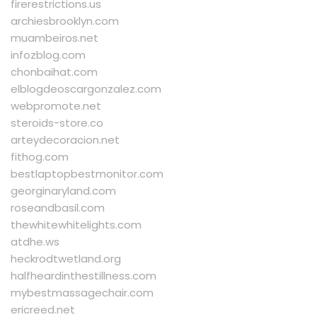
firerestrictions.us
archiesbrooklyn.com
muambeiros.net
infozblog.com
chonbaihat.com
elblogdeoscargonzalez.com
webpromote.net
steroids-store.co
arteydecoracion.net
fithog.com
bestlaptopbestmonitor.com
georginaryland.com
roseandbasil.com
thewhitewhitelights.com
atdhe.ws
heckrodtwetland.org
halfheardinthestillness.com
mybestmassagechair.com
ericreed.net