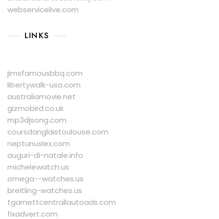
webservicelive.com
LINKS
jimsfamousbbq.com
libertywalk-usa.com
australiamovie.net
gizmobird.co.uk
mp3djsong.com
coursdanglaistoulouse.com
neptunuslex.com
auguri-di-natale.info
michelewatch.us
omega--watches.us
breitling-watches.us
tgarnettcentrallautoads.com
fixadvert.com