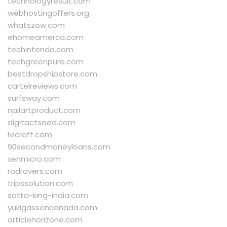
technologyresult.com
webhostingoffers.org
whatszow.com
ehomeamerca.com
techintendo.com
techgreenpure.com
bestdropshipstore.com
cartelreviews.com
surfsway.com
nailartproduct.com
digitactseed.com
lvlcraft.com
90secondmoneyloans.com
xenmicro.com
rodrovers.com
tripssolution.com
satta-king-india.com
yukigassencanada.com
articlehorizone.com