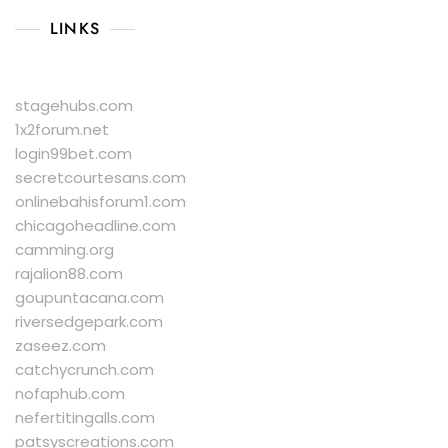
LINKS
stagehubs.com
1x2forum.net
login99bet.com
secretcourtesans.com
onlinebahisforum1.com
chicagoheadline.com
camming.org
rajalion88.com
goupuntacana.com
riversedgepark.com
zaseez.com
catchycrunch.com
nofaphub.com
nefertitingalls.com
patsyscreations.com