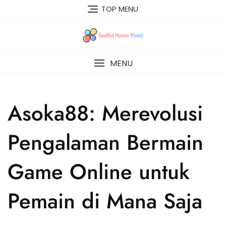
Skip
TOP MENU
to
content
MENU
Asoka88: Merevolusi
Pengalaman Bermain
Game Online untuk
Pemain di Mana Saja