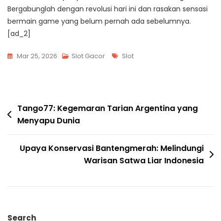
Bergabunglah dengan revolusi hari ini dan rasakan sensasi
bermain game yang belum pernah ada sebelumnya.
[ad_2]
Tags
Mar 25, 2026
Slot Gacor
Slot
Post
Tango77: Kegemaran Tarian Argentina yang
Menyapu Dunia
navigation
Upaya Konservasi Bantengmerah: Melindungi
Warisan Satwa Liar Indonesia
Search