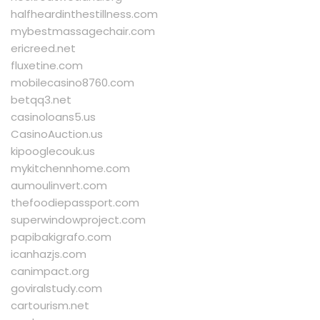
halfheardinthestillness.com
mybestmassagechair.com
ericreed.net
fluxetine.com
mobilecasino8760.com
betqq3.net
casinoloans5.us
CasinoAuction.us
kipooglecouk.us
mykitchennhome.com
aumoulinvert.com
thefoodiepassport.com
superwindowproject.com
papibakigrafo.com
icanhazjs.com
canimpact.org
goviralstudy.com
cartourism.net