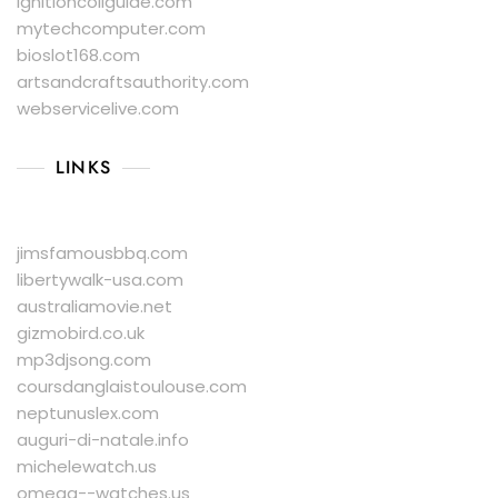
ignitioncoilguide.com
mytechcomputer.com
bioslot168.com
artsandcraftsauthority.com
webservicelive.com
LINKS
jimsfamousbbq.com
libertywalk-usa.com
australiamovie.net
gizmobird.co.uk
mp3djsong.com
coursdanglaistoulouse.com
neptunuslex.com
auguri-di-natale.info
michelewatch.us
omega--watches.us