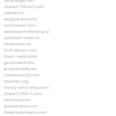
tedstanger.net
ufabett732um3.com
uskola.info
wagonpaints.info
waitfornext.com
clearvisionmarketing.co
quantum-code.co
whatnews.me
final-dream.com
finest-replica.net
gestioneinh.info
prosportdaily.net
salesinvest22.com
teseract.org
trendy-ama-shop.com
ufabett732m7.com
visiofood.com
droidwindow.com
freeprsubmission.com